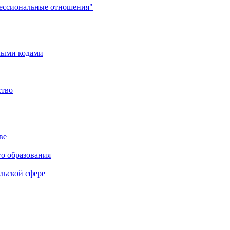
фессиональные отношения"
мыми кодами
ство
ве
го образования
льской сфере