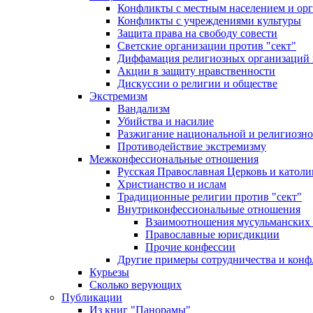
Конфликты с местным населением и ор
Конфликты с учреждениями культуры
Защита права на свободу совести
Светские организации против "сект"
Диффамация религиозных организаций
Акции в защиту нравственности
Дискуссии о религии и обществе
Экстремизм
Вандализм
Убийства и насилие
Разжигание национальной и религиозно
Противодействие экстремизму
Межконфессиональные отношения
Русская Православная Церковь и католи
Христианство и ислам
Традиционные религии против "сект"
Внутриконфессиональные отношения
Взаимоотношения мусульманских 
Православные юрисдикции
Прочие конфессии
Другие примеры сотрудничества и конф
Курьезы
Сколько верующих
Публикации
Из книг "Панорамы"