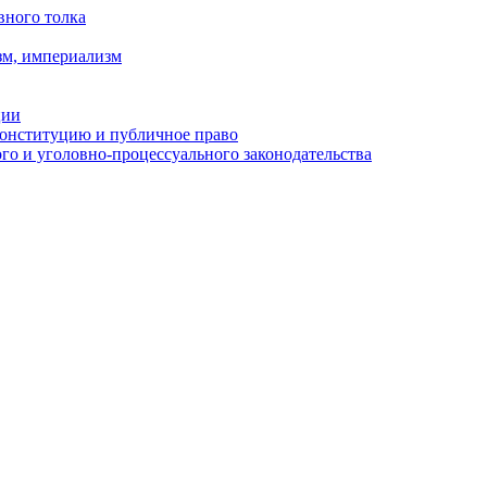
вного толка
зм, империализм
ции
Конституцию и публичное право
о и уголовно-процессуального законодательства