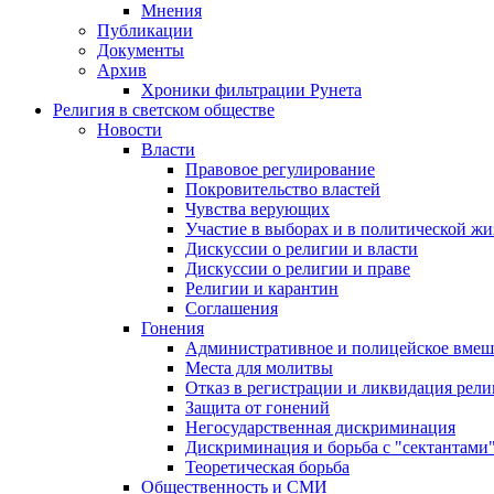
Мнения
Публикации
Документы
Архив
Хроники фильтрации Рунета
Религия в светском обществе
Новости
Власти
Правовое регулирование
Покровительство властей
Чувства верующих
Участие в выборах и в политической ж
Дискуссии о религии и власти
Дискуссии о религии и праве
Религии и карантин
Соглашения
Гонения
Административное и полицейское вмеш
Места для молитвы
Отказ в регистрации и ликвидация рел
Защита от гонений
Негосударственная дискриминация
Дискриминация и борьба с "сектантами
Теоретическая борьба
Общественность и СМИ