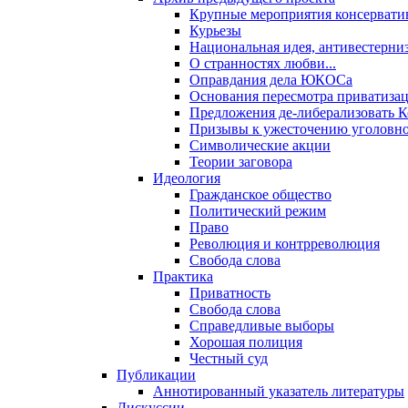
Крупные мероприятия консервати
Курьезы
Национальная идея, антивестерни
О странностях любви...
Оправдания дела ЮКОСа
Основания пересмотра приватиза
Предложения де-либерализовать 
Призывы к ужесточению уголовног
Символические акции
Теории заговора
Идеология
Гражданское общество
Политический режим
Право
Революция и контрреволюция
Свобода слова
Практика
Приватность
Свобода слова
Справедливые выборы
Хорошая полиция
Честный суд
Публикации
Аннотированный указатель литературы
Дискуссии