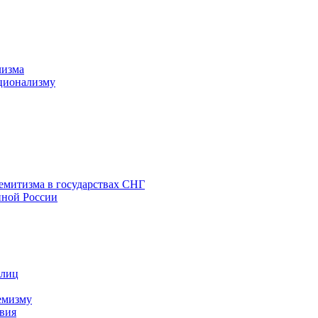
лизма
ционализму
емитизма в государствах СНГ
нной России
 лиц
емизму
вия