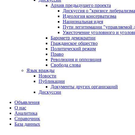
Архив предыдущего проекта
Дискуссия о "кризисе либерализм
Идеология консерватизма
Национальная идея
Пути легитимации "управляемой 
Ужесточение уголовного и уголов
Барометр демократии
Гражданское общество
Политический режим
Право
Революция и оппозиция
Свобода слова
Язык вражды
Новости
Публикации
Документы других организаций
Дискуссии
Объявления
О нас
Аналитика
Справочник
База данных