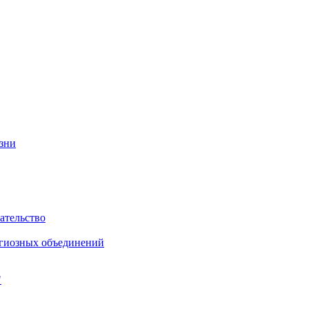
изни
ательство
игиозных объединений
"