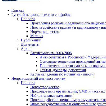
Главная
Русский национализм и ксенофобия
Новости
Проявления расизма и радикального национа
Противодействие расизму и радикальному на
Нормотворчество
Мнения
Публикации
Документы
Архив
Антисемитизм 2003-2006
Антисемитизм в Российской Федерации
Основные тенденции проявлений антис
Политический антисемитизм в совреме
Статьи, доклады, репортажи
Карта нападений по мотиву ненависти
Неправомерный антиэкстремизм
Новости
Нормотворчество
Преследования организаций, СМИ и частных
Избирательные кампании
Противодействие неправомерному антиэкстр
Иные государственные и общественные дейст