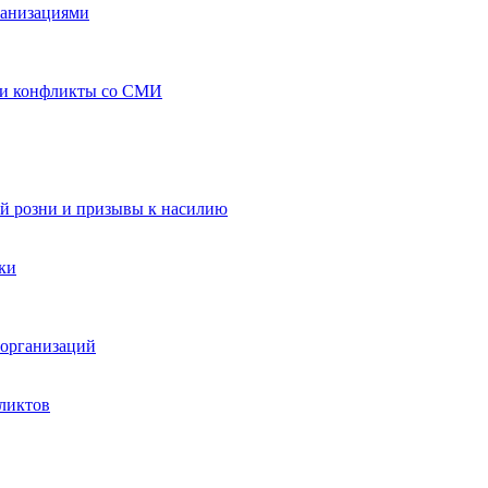
ганизациями
 и конфликты со СМИ
й розни и призывы к насилию
ки
организаций
ликтов