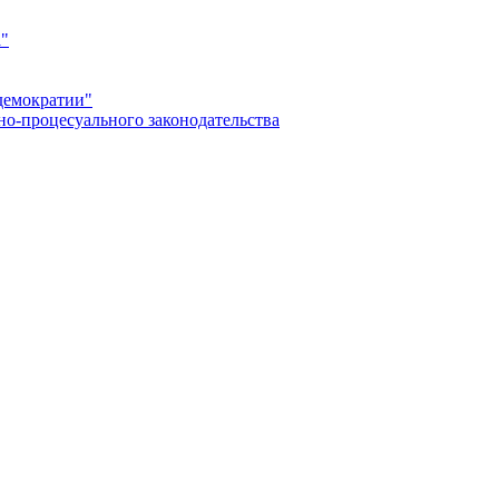
а"
демократии"
но-процесуального законодательства