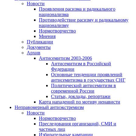
Новости
Проявления расизма и радикального
национализма
Противодействие расизму и радикальному
национализму
Нормотворчество
Мнения
Публикации
Документы
Архив
Антисемитизм 2003-2006
Антисемитизм в Российской
Федерации
Основные тенденции проявлений
антисемитизма в государствах СНГ
Политический антисемитизм в
современной России
Статьи, доклады, репортажи
Карта нападений по мотиву ненависти
Неправомерный антиэкстремизм
Новости
Нормотворчество
Преследования организаций, СМИ и
частных лиц
Избирательные кампании