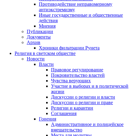
Противодействие неправомерному
антиэкстремизму
Иные государственные и общественные
действия
Мнения
Публикации
Документы
Архив
Хроники фильтрации Рунета
Религия в светском обществе
Новости
Власти
Правовое регулирование
Покровительство властей
Чувства верующих
Участие в выборах и в политической
жизни
Дискуссии о религии и власти
Дискуссии о религии и праве
Религии и карантин
Соглашения
Гонения
Административное и полицейское
вмешательство
Места для молитвы