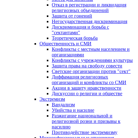
Отказ в регистрации и ликвидация
религиозных объединений
Защита от гонений
Негосударственная дискриминация
Дискриминация и борьба с
"сектантами"
Теоретическая борьба
Общественность и СМИ
Конфликты с местным населением и
организациями
Конфликты с учреждениями культуры
Защита права на свободу совести
Светские организации против "сект"
Диффамация религиозных
организаций и конфликты со СМИ
Акции в защиту нравственности
Дискуссии о религии и обществе
Экстремизм
Вандализм
Убийства и насилие
Разжигание национальной и
религиозной розни и призывы к
насилию
Противодействие экстремизму
Межконфессиональные отношения