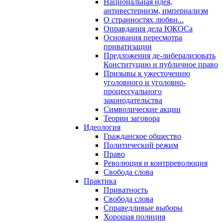
Национальная идея,
антивестернизм, империализм
О странностях любви...
Оправдания дела ЮКОСа
Основания пересмотра
приватизации
Предложения де-либерализовать
Конституцию и публичное право
Призывы к ужесточению
уголовного и уголовно-
процессуального
законодательства
Символические акции
Теории заговора
Идеология
Гражданское общество
Политический режим
Право
Революция и контрреволюция
Свобода слова
Практика
Приватность
Свобода слова
Справедливые выборы
Хорошая полиция