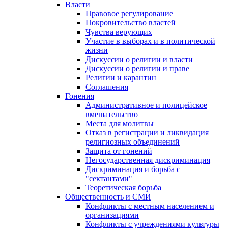
Власти
Правовое регулирование
Покровительство властей
Чувства верующих
Участие в выборах и в политической
жизни
Дискуссии о религии и власти
Дискуссии о религии и праве
Религии и карантин
Соглашения
Гонения
Административное и полицейское
вмешательство
Места для молитвы
Отказ в регистрации и ликвидация
религиозных объединений
Защита от гонений
Негосударственная дискриминация
Дискриминация и борьба с
"сектантами"
Теоретическая борьба
Общественность и СМИ
Конфликты с местным населением и
организациями
Конфликты с учреждениями культуры