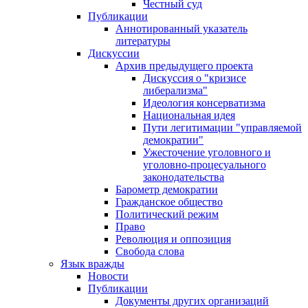
Честный суд
Публикации
Аннотированный указатель
литературы
Дискуссии
Архив предыдущего проекта
Дискуссия о "кризисе
либерализма"
Идеология консерватизма
Национальная идея
Пути легитимации "управляемой
демократии"
Ужесточение уголовного и
уголовно-процесуального
законодательства
Барометр демократии
Гражданское общество
Политический режим
Право
Революция и оппозиция
Свобода слова
Язык вражды
Новости
Публикации
Документы других организаций