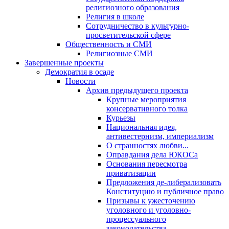
религиозного образования
Религия в школе
Сотрудничество в культурно-
просветительской сфере
Общественность и СМИ
Религиозные СМИ
Завершенные проекты
Демократия в осаде
Новости
Архив предыдущего проекта
Крупные мероприятия
консервативного толка
Курьезы
Национальная идея,
антивестернизм, империализм
О странностях любви...
Оправдания дела ЮКОСа
Основания пересмотра
приватизации
Предложения де-либерализовать
Конституцию и публичное право
Призывы к ужесточению
уголовного и уголовно-
процессуального
законодательства