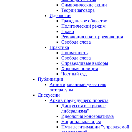
Символические акции
Теории заговора
Идеология
Гражданское общество
Политический режим
Право
Революция и контрреволюция
Свобода слова
Практика
Приватность
Свобода слова
Справедливые выборы
Хорошая полиция
Честный суд
Публикации
Аннотированный указатель
литературы
Дискуссии
Архив предыдущего проекта
Дискуссия о "кризисе
либерализма"
Идеология консерватизма
Национальная идея
Пути легитимации "управляемой