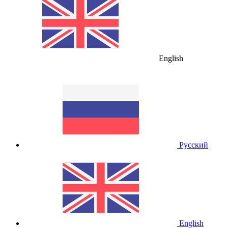
English
Русский
English