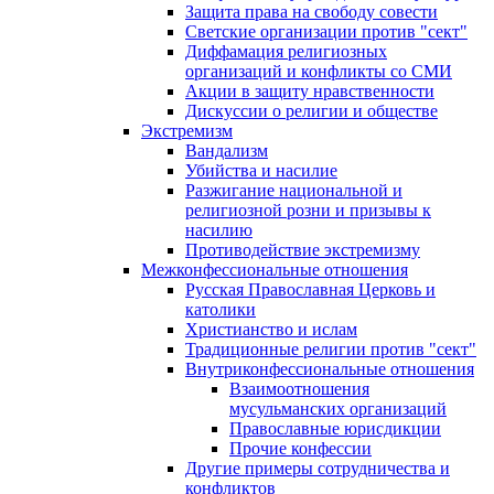
Защита права на свободу совести
Светские организации против "сект"
Диффамация религиозных
организаций и конфликты со СМИ
Акции в защиту нравственности
Дискуссии о религии и обществе
Экстремизм
Вандализм
Убийства и насилие
Разжигание национальной и
религиозной розни и призывы к
насилию
Противодействие экстремизму
Межконфессиональные отношения
Русская Православная Церковь и
католики
Христианство и ислам
Традиционные религии против "сект"
Внутриконфессиональные отношения
Взаимоотношения
мусульманских организаций
Православные юрисдикции
Прочие конфессии
Другие примеры сотрудничества и
конфликтов