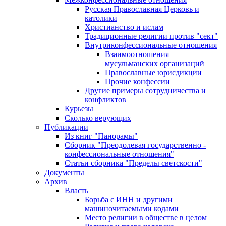
Русская Православная Церковь и
католики
Христианство и ислам
Традиционные религии против "сект"
Внутриконфессиональные отношения
Взаимоотношения
мусульманских организаций
Православные юрисдикции
Прочие конфессии
Другие примеры сотрудничества и
конфликтов
Курьезы
Сколько верующих
Публикации
Из книг "Панорамы"
Сборник "Преодолевая государственно -
конфессиональные отношения"
Статьи сборника "Пределы светскости"
Документы
Архив
Власть
Борьба с ИНН и другими
машиночитаемыми кодами
Место религии в обществе в целом