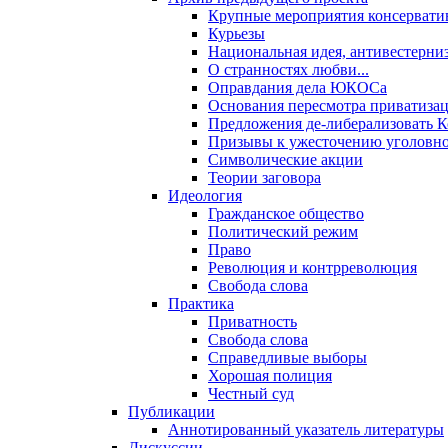
Крупные мероприятия консервати
Курьезы
Национальная идея, антивестерни
О странностях любви...
Оправдания дела ЮКОСа
Основания пересмотра приватиза
Предложения де-либерализовать 
Призывы к ужесточению уголовног
Символические акции
Теории заговора
Идеология
Гражданское общество
Политический режим
Право
Революция и контрреволюция
Свобода слова
Практика
Приватность
Свобода слова
Справедливые выборы
Хорошая полиция
Честный суд
Публикации
Аннотированный указатель литературы
Дискуссии