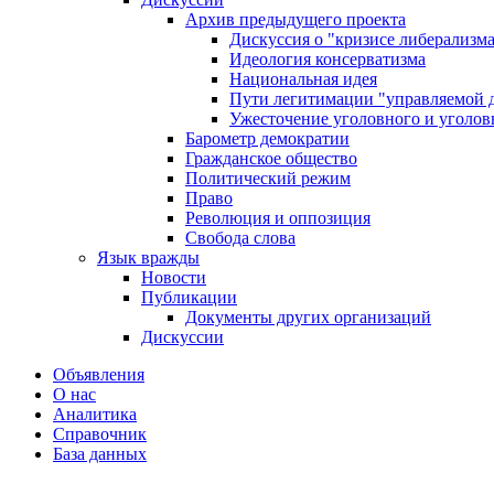
Архив предыдущего проекта
Дискуссия о "кризисе либерализм
Идеология консерватизма
Национальная идея
Пути легитимации "управляемой 
Ужесточение уголовного и уголов
Барометр демократии
Гражданское общество
Политический режим
Право
Революция и оппозиция
Свобода слова
Язык вражды
Новости
Публикации
Документы других организаций
Дискуссии
Объявления
О нас
Аналитика
Справочник
База данных