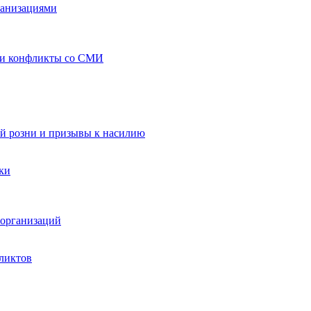
ганизациями
 и конфликты со СМИ
й розни и призывы к насилию
ки
организаций
ликтов