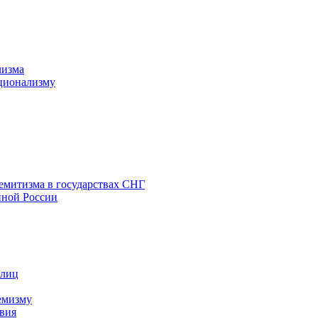
лизма
ционализму
емитизма в государствах СНГ
нной России
 лиц
емизму
вия