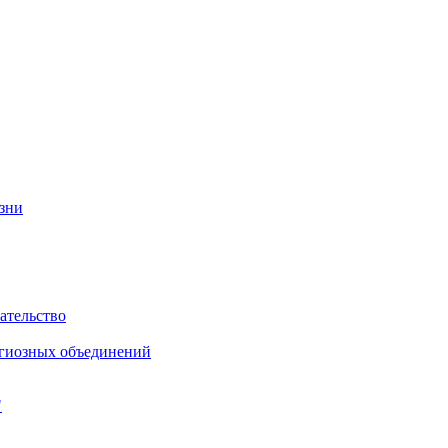
изни
ательство
игиозных объединений
"