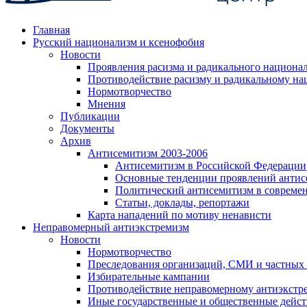
Главная
Русский национализм и ксенофобия
Новости
Проявления расизма и радикального национа
Противодействие расизму и радикальному на
Нормотворчество
Мнения
Публикации
Документы
Архив
Антисемитизм 2003-2006
Антисемитизм в Российской Федерации
Основные тенденции проявлений антис
Политический антисемитизм в совреме
Статьи, доклады, репортажи
Карта нападений по мотиву ненависти
Неправомерный антиэкстремизм
Новости
Нормотворчество
Преследования организаций, СМИ и частных
Избирательные кампании
Противодействие неправомерному антиэкстр
Иные государственные и общественные дейст