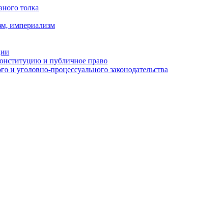
вного толка
зм, империализм
ции
Конституцию и публичное право
о и уголовно-процессуального законодательства