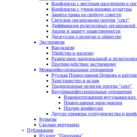
Конфликты с местным населением и ор
Конфликты с учреждениями культуры
Защита права на свободу совести
Светские организации против "сект"
Диффамация религиозных организаций
Акции в защиту нравственности
Дискуссии о религии и обществе
Экстремизм
Вандализм
Убийства и насилие
Разжигание национальной и религиозно
Противодействие экстремизму
Межконфессиональные отношения
Русская Православная Церковь и католи
Христианство и ислам
Традиционные религии против "сект"
Внутриконфессиональные отношения
Взаимоотношения мусульманских 
Православные юрисдикции
Прочие конфессии
Другие примеры сотрудничества и конф
Курьезы
Сколько верующих
Публикации
Из книг "Панорамы"