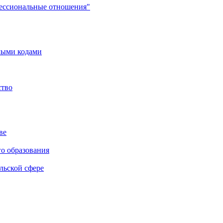
фессиональные отношения"
мыми кодами
ство
ве
го образования
льской сфере