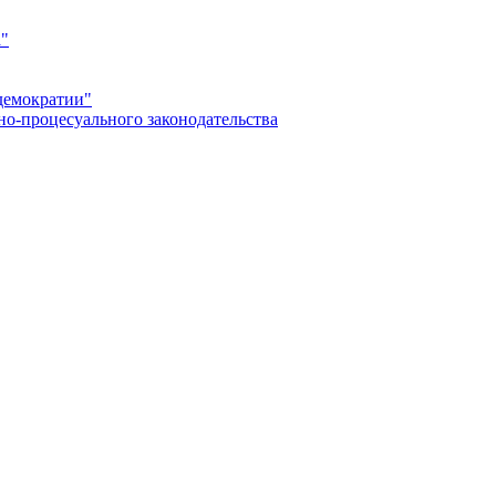
а"
демократии"
но-процесуального законодательства