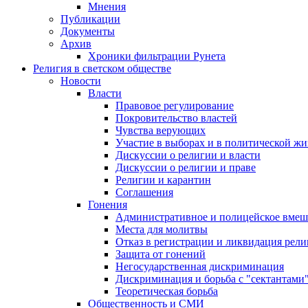
Мнения
Публикации
Документы
Архив
Хроники фильтрации Рунета
Религия в светском обществе
Новости
Власти
Правовое регулирование
Покровительство властей
Чувства верующих
Участие в выборах и в политической ж
Дискуссии о религии и власти
Дискуссии о религии и праве
Религии и карантин
Соглашения
Гонения
Административное и полицейское вмеш
Места для молитвы
Отказ в регистрации и ликвидация рел
Защита от гонений
Негосударственная дискриминация
Дискриминация и борьба с "сектантами
Теоретическая борьба
Общественность и СМИ