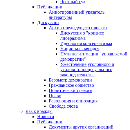
Честный суд
Публикации
Аннотированный указатель
литературы
Дискуссии
Архив предыдущего проекта
Дискуссия о "кризисе
либерализма"
Идеология консерватизма
Национальная идея
Пути легитимации "управляемой
демократии"
Ужесточение уголовного и
уголовно-процесуального
законодательства
Барометр демократии
Гражданское общество
Политический режим
Право
Революция и оппозиция
Свобода слова
Язык вражды
Новости
Публикации
Документы других организаций