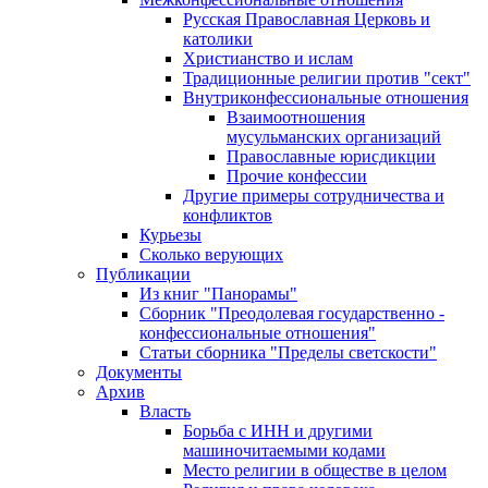
Русская Православная Церковь и
католики
Христианство и ислам
Традиционные религии против "сект"
Внутриконфессиональные отношения
Взаимоотношения
мусульманских организаций
Православные юрисдикции
Прочие конфессии
Другие примеры сотрудничества и
конфликтов
Курьезы
Сколько верующих
Публикации
Из книг "Панорамы"
Сборник "Преодолевая государственно -
конфессиональные отношения"
Статьи сборника "Пределы светскости"
Документы
Архив
Власть
Борьба с ИНН и другими
машиночитаемыми кодами
Место религии в обществе в целом