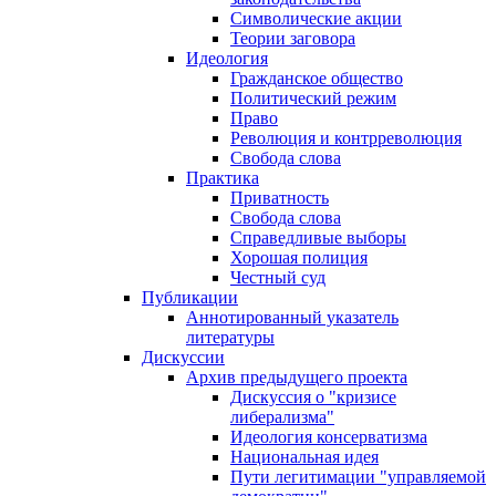
Символические акции
Теории заговора
Идеология
Гражданское общество
Политический режим
Право
Революция и контрреволюция
Свобода слова
Практика
Приватность
Свобода слова
Справедливые выборы
Хорошая полиция
Честный суд
Публикации
Аннотированный указатель
литературы
Дискуссии
Архив предыдущего проекта
Дискуссия о "кризисе
либерализма"
Идеология консерватизма
Национальная идея
Пути легитимации "управляемой