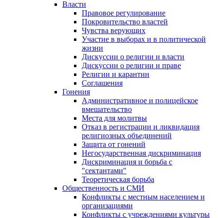
Власти
Правовое регулирование
Покровительство властей
Чувства верующих
Участие в выборах и в политической
жизни
Дискуссии о религии и власти
Дискуссии о религии и праве
Религии и карантин
Соглашения
Гонения
Административное и полицейское
вмешательство
Места для молитвы
Отказ в регистрации и ликвидация
религиозных объединений
Защита от гонений
Негосударственная дискриминация
Дискриминация и борьба с
"сектантами"
Теоретическая борьба
Общественность и СМИ
Конфликты с местным населением и
организациями
Конфликты с учреждениями культуры