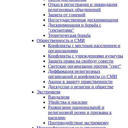
Отказ в регистрации и ликвидация
религиозных объединений
Защита от гонений
Негосударственная дискриминация
Дискриминация и борьба с
"сектантами"
Теоретическая борьба
Общественность и СМИ
Конфликты с местным населением и
организациями
Конфликты с учреждениями культуры
Защита права на свободу совести
Светские организации против "сект"
Диффамация религиозных
организаций и конфликты со СМИ
Акции в защиту нравственности
Дискуссии о религии и обществе
Экстремизм
Вандализм
Убийства и насилие
Разжигание национальной и
религиозной розни и призывы к
насилию
Противодействие экстремизму
Межконфессиональные отношения