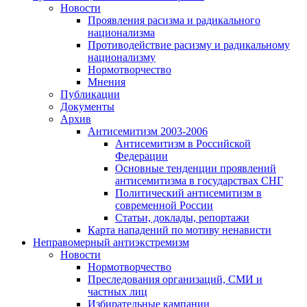
Новости
Проявления расизма и радикального
национализма
Противодействие расизму и радикальному
национализму
Нормотворчество
Мнения
Публикации
Документы
Архив
Антисемитизм 2003-2006
Антисемитизм в Российской
Федерации
Основные тенденции проявлений
антисемитизма в государствах СНГ
Политический антисемитизм в
современной России
Статьи, доклады, репортажи
Карта нападений по мотиву ненависти
Неправомерный антиэкстремизм
Новости
Нормотворчество
Преследования организаций, СМИ и
частных лиц
Избирательные кампании