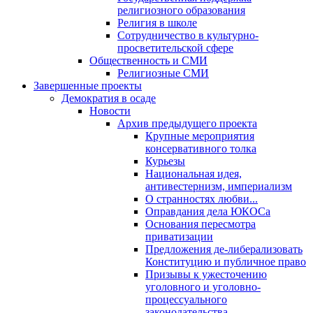
религиозного образования
Религия в школе
Сотрудничество в культурно-
просветительской сфере
Общественность и СМИ
Религиозные СМИ
Завершенные проекты
Демократия в осаде
Новости
Архив предыдущего проекта
Крупные мероприятия
консервативного толка
Курьезы
Национальная идея,
антивестернизм, империализм
О странностях любви...
Оправдания дела ЮКОСа
Основания пересмотра
приватизации
Предложения де-либерализовать
Конституцию и публичное право
Призывы к ужесточению
уголовного и уголовно-
процессуального
законодательства