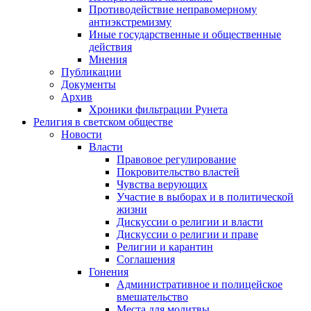
Противодействие неправомерному
антиэкстремизму
Иные государственные и общественные
действия
Мнения
Публикации
Документы
Архив
Хроники фильтрации Рунета
Религия в светском обществе
Новости
Власти
Правовое регулирование
Покровительство властей
Чувства верующих
Участие в выборах и в политической
жизни
Дискуссии о религии и власти
Дискуссии о религии и праве
Религии и карантин
Соглашения
Гонения
Административное и полицейское
вмешательство
Места для молитвы