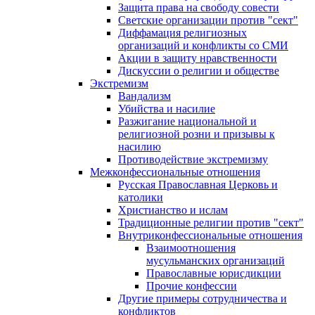
Защита права на свободу совести
Светские организации против "сект"
Диффамация религиозных
организаций и конфликты со СМИ
Акции в защиту нравственности
Дискуссии о религии и обществе
Экстремизм
Вандализм
Убийства и насилие
Разжигание национальной и
религиозной розни и призывы к
насилию
Противодействие экстремизму
Межконфессиональные отношения
Русская Православная Церковь и
католики
Христианство и ислам
Традиционные религии против "сект"
Внутриконфессиональные отношения
Взаимоотношения
мусульманских организаций
Православные юрисдикции
Прочие конфессии
Другие примеры сотрудничества и
конфликтов