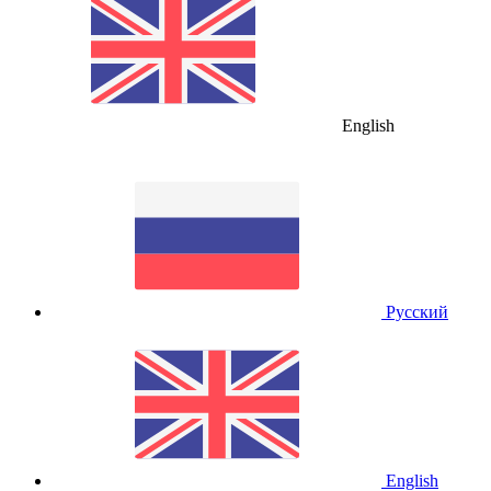
English
Русский
English