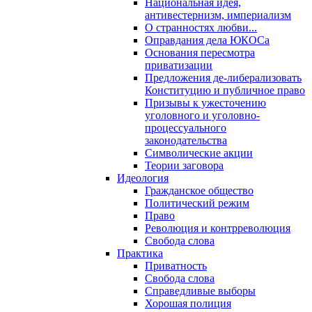
Национальная идея,
антивестернизм, империализм
О странностях любви...
Оправдания дела ЮКОСа
Основания пересмотра
приватизации
Предложения де-либерализовать
Конституцию и публичное право
Призывы к ужесточению
уголовного и уголовно-
процессуального
законодательства
Символические акции
Теории заговора
Идеология
Гражданское общество
Политический режим
Право
Революция и контрреволюция
Свобода слова
Практика
Приватность
Свобода слова
Справедливые выборы
Хорошая полиция