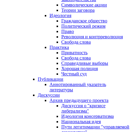
Символические акции
Теории заговора
Идеология
Гражданское общество
Политический режим
Право
Революция и контрреволюция
Свобода слова
Практика
Приватность
Свобода слова
Справедливые выборы
Хорошая полиция
Честный суд
Публикации
Аннотированный указатель
литературы
Дискуссии
Архив предыдущего проекта
Дискуссия о "кризисе
либерализма"
Идеология консерватизма
Национальная идея
Пути легитимации "управляемой