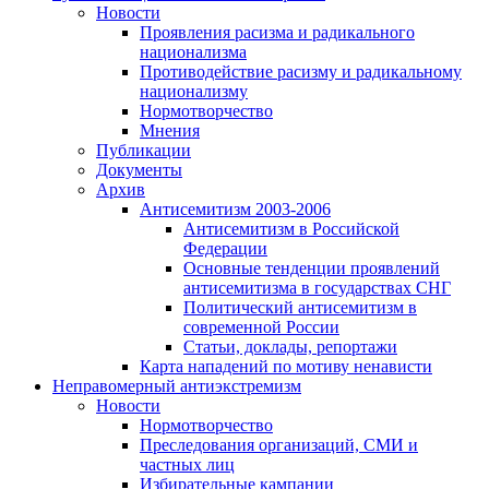
Новости
Проявления расизма и радикального
национализма
Противодействие расизму и радикальному
национализму
Нормотворчество
Мнения
Публикации
Документы
Архив
Антисемитизм 2003-2006
Антисемитизм в Российской
Федерации
Основные тенденции проявлений
антисемитизма в государствах СНГ
Политический антисемитизм в
современной России
Статьи, доклады, репортажи
Карта нападений по мотиву ненависти
Неправомерный антиэкстремизм
Новости
Нормотворчество
Преследования организаций, СМИ и
частных лиц
Избирательные кампании