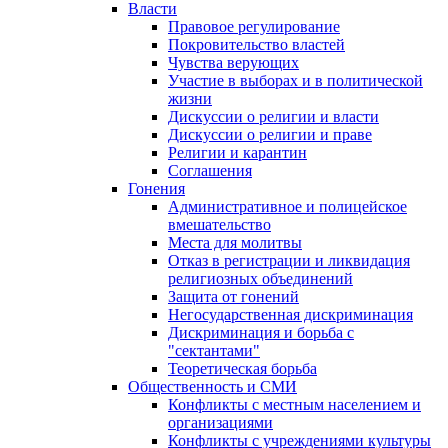
Власти
Правовое регулирование
Покровительство властей
Чувства верующих
Участие в выборах и в политической
жизни
Дискуссии о религии и власти
Дискуссии о религии и праве
Религии и карантин
Соглашения
Гонения
Административное и полицейское
вмешательство
Места для молитвы
Отказ в регистрации и ликвидация
религиозных объединений
Защита от гонений
Негосударственная дискриминация
Дискриминация и борьба с
"сектантами"
Теоретическая борьба
Общественность и СМИ
Конфликты с местным населением и
организациями
Конфликты с учреждениями культуры