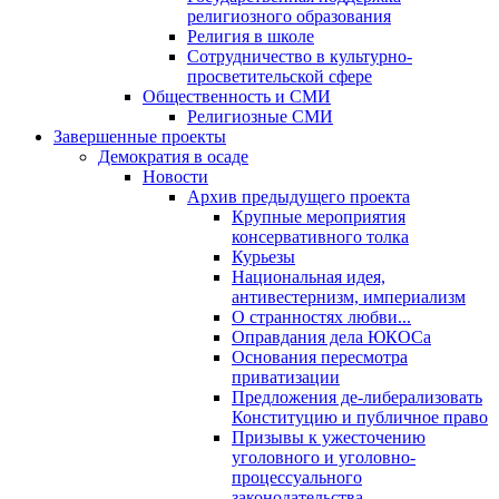
религиозного образования
Религия в школе
Сотрудничество в культурно-
просветительской сфере
Общественность и СМИ
Религиозные СМИ
Завершенные проекты
Демократия в осаде
Новости
Архив предыдущего проекта
Крупные мероприятия
консервативного толка
Курьезы
Национальная идея,
антивестернизм, империализм
О странностях любви...
Оправдания дела ЮКОСа
Основания пересмотра
приватизации
Предложения де-либерализовать
Конституцию и публичное право
Призывы к ужесточению
уголовного и уголовно-
процессуального
законодательства