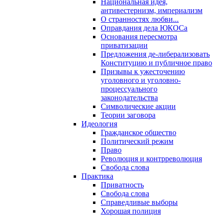
Национальная идея,
антивестернизм, империализм
О странностях любви...
Оправдания дела ЮКОСа
Основания пересмотра
приватизации
Предложения де-либерализовать
Конституцию и публичное право
Призывы к ужесточению
уголовного и уголовно-
процессуального
законодательства
Символические акции
Теории заговора
Идеология
Гражданское общество
Политический режим
Право
Революция и контрреволюция
Свобода слова
Практика
Приватность
Свобода слова
Справедливые выборы
Хорошая полиция