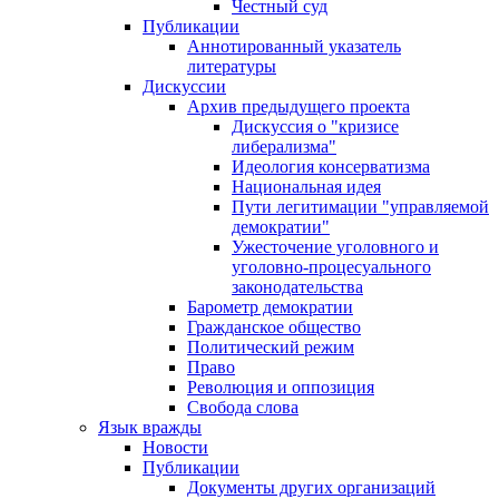
Честный суд
Публикации
Аннотированный указатель
литературы
Дискуссии
Архив предыдущего проекта
Дискуссия о "кризисе
либерализма"
Идеология консерватизма
Национальная идея
Пути легитимации "управляемой
демократии"
Ужесточение уголовного и
уголовно-процесуального
законодательства
Барометр демократии
Гражданское общество
Политический режим
Право
Революция и оппозиция
Свобода слова
Язык вражды
Новости
Публикации
Документы других организаций