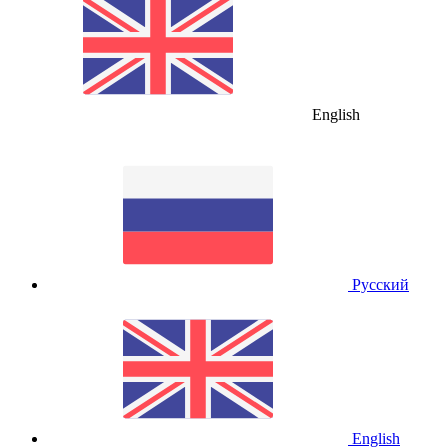
English
Русский
English