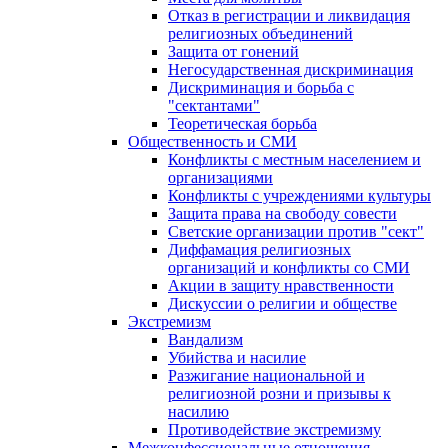
Отказ в регистрации и ликвидация
религиозных объединений
Защита от гонений
Негосударственная дискриминация
Дискриминация и борьба с
"сектантами"
Теоретическая борьба
Общественность и СМИ
Конфликты с местным населением и
организациями
Конфликты с учреждениями культуры
Защита права на свободу совести
Светские организации против "сект"
Диффамация религиозных
организаций и конфликты со СМИ
Акции в защиту нравственности
Дискуссии о религии и обществе
Экстремизм
Вандализм
Убийства и насилие
Разжигание национальной и
религиозной розни и призывы к
насилию
Противодействие экстремизму
Межконфессиональные отношения