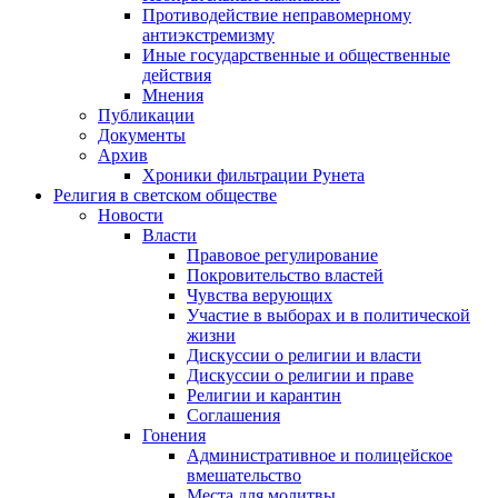
Противодействие неправомерному
антиэкстремизму
Иные государственные и общественные
действия
Мнения
Публикации
Документы
Архив
Хроники фильтрации Рунета
Религия в светском обществе
Новости
Власти
Правовое регулирование
Покровительство властей
Чувства верующих
Участие в выборах и в политической
жизни
Дискуссии о религии и власти
Дискуссии о религии и праве
Религии и карантин
Соглашения
Гонения
Административное и полицейское
вмешательство
Места для молитвы