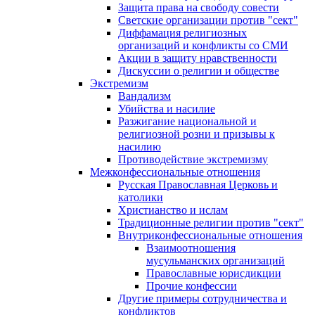
Защита права на свободу совести
Светские организации против "сект"
Диффамация религиозных
организаций и конфликты со СМИ
Акции в защиту нравственности
Дискуссии о религии и обществе
Экстремизм
Вандализм
Убийства и насилие
Разжигание национальной и
религиозной розни и призывы к
насилию
Противодействие экстремизму
Межконфессиональные отношения
Русская Православная Церковь и
католики
Христианство и ислам
Традиционные религии против "сект"
Внутриконфессиональные отношения
Взаимоотношения
мусульманских организаций
Православные юрисдикции
Прочие конфессии
Другие примеры сотрудничества и
конфликтов