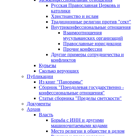
Русская Православная Церковь и
католики
Христианство и ислам
Традиционные религии против "сект"
Внутриконфессиональные отношения
Взаимоотношения
мусульманских организаций
Православные юрисдикции
Прочие конфессии
Другие примеры сотрудничества и
конфликтов
Курьезы
Сколько верующих
Публикации
Из книг "Панорамы"
Сборник "Преодолевая государственно -
конфессиональные отношения"
Статьи сборника "Пределы светскости"
Документы
Архив
Власть
Борьба с ИНН и другими
машиночитаемыми кодами
Место религии в обществе в целом