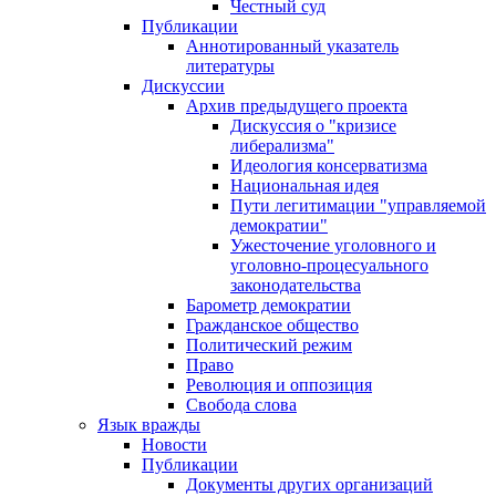
Честный суд
Публикации
Аннотированный указатель
литературы
Дискуссии
Архив предыдущего проекта
Дискуссия о "кризисе
либерализма"
Идеология консерватизма
Национальная идея
Пути легитимации "управляемой
демократии"
Ужесточение уголовного и
уголовно-процесуального
законодательства
Барометр демократии
Гражданское общество
Политический режим
Право
Революция и оппозиция
Свобода слова
Язык вражды
Новости
Публикации
Документы других организаций