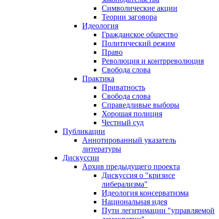
Символические акции
Теории заговора
Идеология
Гражданское общество
Политический режим
Право
Революция и контрреволюция
Свобода слова
Практика
Приватность
Свобода слова
Справедливые выборы
Хорошая полиция
Честный суд
Публикации
Аннотированный указатель
литературы
Дискуссии
Архив предыдущего проекта
Дискуссия о "кризисе
либерализма"
Идеология консерватизма
Национальная идея
Пути легитимации "управляемой