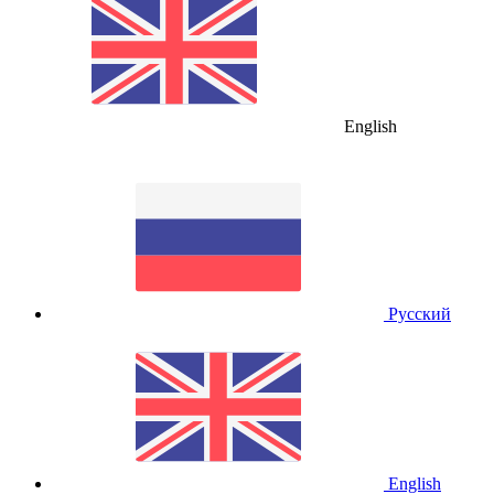
English
Русский
English