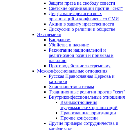
Защита права на свободу совести
Светские организации против "сект"
Диффамация религиозных
организаций и конфликты со СМИ
Акции в защиту нравственности
Дискуссии о религии и обществе
Экстремизм
Вандализм
Убийства и насилие
Разжигание национальной и
религиозной розни и призывы к
насилию
Противодействие экстремизму
Межконфессиональные отношения
Русская Православная Церковь и
католики
Христианство и ислам
Традиционные религии против "сект"
Внутриконфессиональные отношения
Взаимоотношения
мусульманских организаций
Православные юрисдикции
Прочие конфессии
Другие примеры сотрудничества и
конфликтов