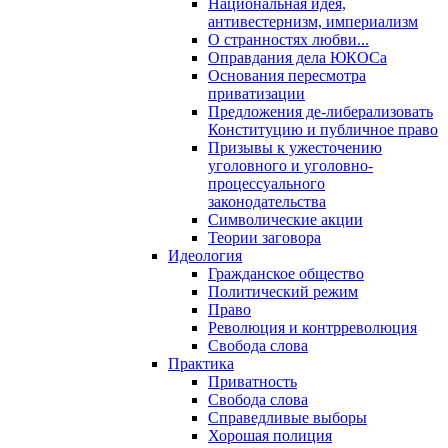
Национальная идея,
антивестернизм, империализм
О странностях любви...
Оправдания дела ЮКОСа
Основания пересмотра
приватизации
Предложения де-либерализовать
Конституцию и публичное право
Призывы к ужесточению
уголовного и уголовно-
процессуального
законодательства
Символические акции
Теории заговора
Идеология
Гражданское общество
Политический режим
Право
Революция и контрреволюция
Свобода слова
Практика
Приватность
Свобода слова
Справедливые выборы
Хорошая полиция