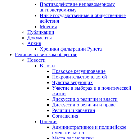
Противодействие неправомерному
антиэкстремизму
Иные государственные и общественные
действия
Мнения
Публикации
Документы
Архив
Хроники фильтрации Рунета
Религия в светском обществе
Новости
Власти
Правовое регулирование
Покровительство властей
Чувства верующих
Участие в выборах и в политической
жизни
Дискуссии о религии и власти
Дискуссии о религии и праве
Религии и карантин
Соглашения
Гонения
Административное и полицейское
вмешательство
Места для молитвы