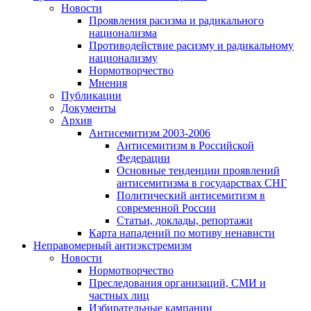
Новости
Проявления расизма и радикального
национализма
Противодействие расизму и радикальному
национализму
Нормотворчество
Мнения
Публикации
Документы
Архив
Антисемитизм 2003-2006
Антисемитизм в Российской
Федерации
Основные тенденции проявлений
антисемитизма в государствах СНГ
Политический антисемитизм в
современной России
Статьи, доклады, репортажи
Карта нападений по мотиву ненависти
Неправомерный антиэкстремизм
Новости
Нормотворчество
Преследования организаций, СМИ и
частных лиц
Избирательные кампании