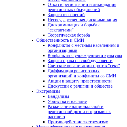
Отказ в регистрации и ликвидация
религиозных объединений
Защита от гонений
Негосударственная дискриминация
Дискриминация и борьба с
"сектантами"
Теоретическая борьба
Общественность и СМИ
Конфликты с местным населением и
организациями
Конфликты с учреждениями культуры
Защита права на свободу совести
Светские организации против "сект"
Диффамация религиозных
организаций и конфликты со СМИ
Акции в защиту нравственности
Дискуссии о религии и обществе
Экстремизм
Вандализм
Убийства и насилие
Разжигание национальной и
религиозной розни и призывы к
насилию
Противодействие экстремизму
Межконфессиональные отношения