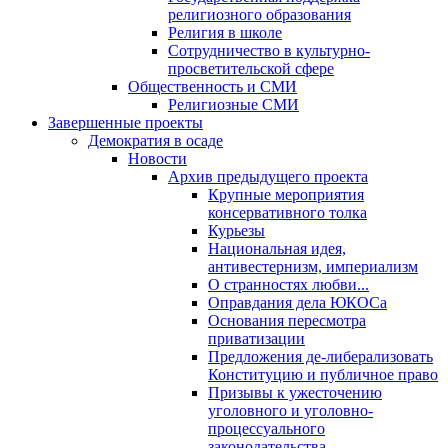
религиозного образования
Религия в школе
Сотрудничество в культурно-
просветительской сфере
Общественность и СМИ
Религиозные СМИ
Завершенные проекты
Демократия в осаде
Новости
Архив предыдущего проекта
Крупные мероприятия
консервативного толка
Курьезы
Национальная идея,
антивестернизм, империализм
О странностях любви...
Оправдания дела ЮКОСа
Основания пересмотра
приватизации
Предложения де-либерализовать
Конституцию и публичное право
Призывы к ужесточению
уголовного и уголовно-
процессуального
законодательства