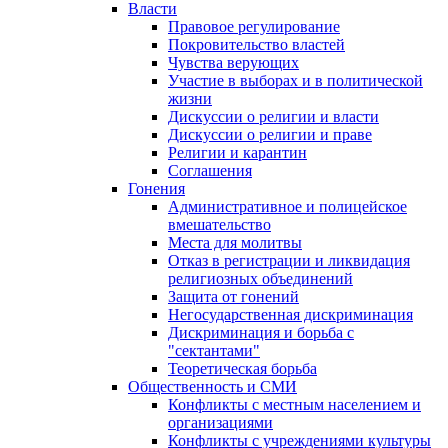
Власти
Правовое регулирование
Покровительство властей
Чувства верующих
Участие в выборах и в политической
жизни
Дискуссии о религии и власти
Дискуссии о религии и праве
Религии и карантин
Соглашения
Гонения
Административное и полицейское
вмешательство
Места для молитвы
Отказ в регистрации и ликвидация
религиозных объединений
Защита от гонений
Негосударственная дискриминация
Дискриминация и борьба с
"сектантами"
Теоретическая борьба
Общественность и СМИ
Конфликты с местным населением и
организациями
Конфликты с учреждениями культуры