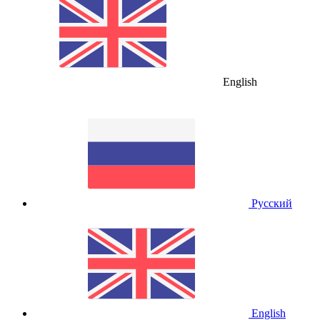
English
Русский
English