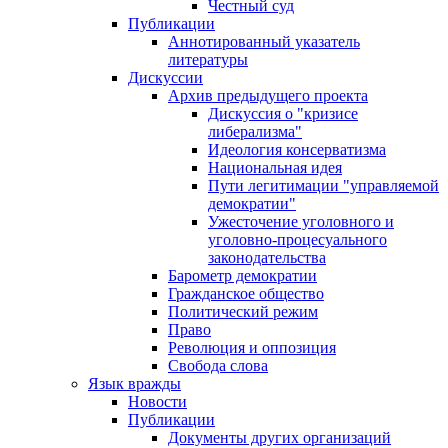
Честный суд
Публикации
Аннотированный указатель
литературы
Дискуссии
Архив предыдущего проекта
Дискуссия о "кризисе
либерализма"
Идеология консерватизма
Национальная идея
Пути легитимации "управляемой
демократии"
Ужесточение уголовного и
уголовно-процесуального
законодательства
Барометр демократии
Гражданское общество
Политический режим
Право
Революция и оппозиция
Свобода слова
Язык вражды
Новости
Публикации
Документы других организаций