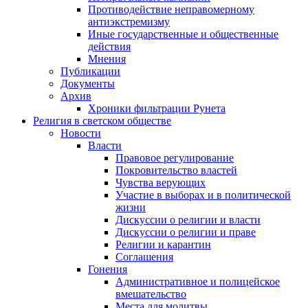
Противодействие неправомерному
антиэкстремизму
Иные государственные и общественные
действия
Мнения
Публикации
Документы
Архив
Хроники фильтрации Рунета
Религия в светском обществе
Новости
Власти
Правовое регулирование
Покровительство властей
Чувства верующих
Участие в выборах и в политической
жизни
Дискуссии о религии и власти
Дискуссии о религии и праве
Религии и карантин
Соглашения
Гонения
Административное и полицейское
вмешательство
Места для молитвы