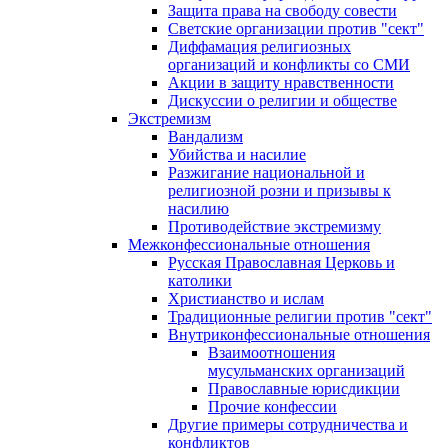
Защита права на свободу совести
Светские организации против "сект"
Диффамация религиозных
организаций и конфликты со СМИ
Акции в защиту нравственности
Дискуссии о религии и обществе
Экстремизм
Вандализм
Убийства и насилие
Разжигание национальной и
религиозной розни и призывы к
насилию
Противодействие экстремизму
Межконфессиональные отношения
Русская Православная Церковь и
католики
Христианство и ислам
Традиционные религии против "сект"
Внутриконфессиональные отношения
Взаимоотношения
мусульманских организаций
Православные юрисдикции
Прочие конфессии
Другие примеры сотрудничества и
конфликтов