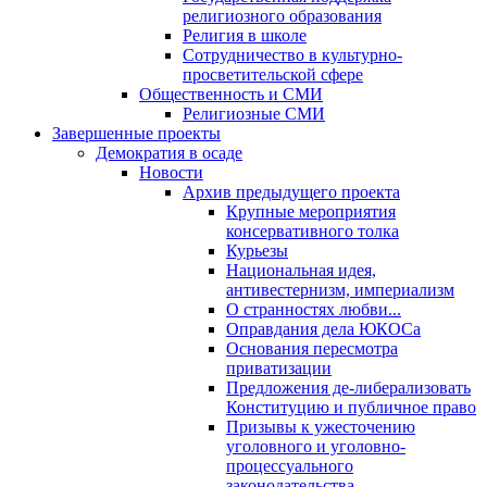
религиозного образования
Религия в школе
Сотрудничество в культурно-
просветительской сфере
Общественность и СМИ
Религиозные СМИ
Завершенные проекты
Демократия в осаде
Новости
Архив предыдущего проекта
Крупные мероприятия
консервативного толка
Курьезы
Национальная идея,
антивестернизм, империализм
О странностях любви...
Оправдания дела ЮКОСа
Основания пересмотра
приватизации
Предложения де-либерализовать
Конституцию и публичное право
Призывы к ужесточению
уголовного и уголовно-
процессуального
законодательства