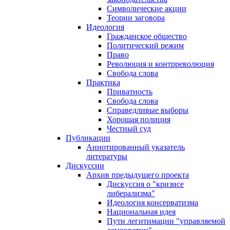
Символические акции
Теории заговора
Идеология
Гражданское общество
Политический режим
Право
Революция и контрреволюция
Свобода слова
Практика
Приватность
Свобода слова
Справедливые выборы
Хорошая полиция
Честный суд
Публикации
Аннотированный указатель
литературы
Дискуссии
Архив предыдущего проекта
Дискуссия о "кризисе
либерализма"
Идеология консерватизма
Национальная идея
Пути легитимации "управляемой