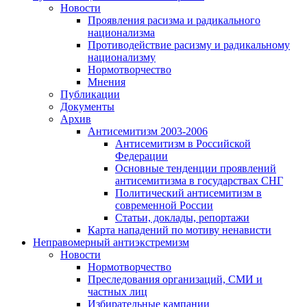
Новости
Проявления расизма и радикального
национализма
Противодействие расизму и радикальному
национализму
Нормотворчество
Мнения
Публикации
Документы
Архив
Антисемитизм 2003-2006
Антисемитизм в Российской
Федерации
Основные тенденции проявлений
антисемитизма в государствах СНГ
Политический антисемитизм в
современной России
Статьи, доклады, репортажи
Карта нападений по мотиву ненависти
Неправомерный антиэкстремизм
Новости
Нормотворчество
Преследования организаций, СМИ и
частных лиц
Избирательные кампании