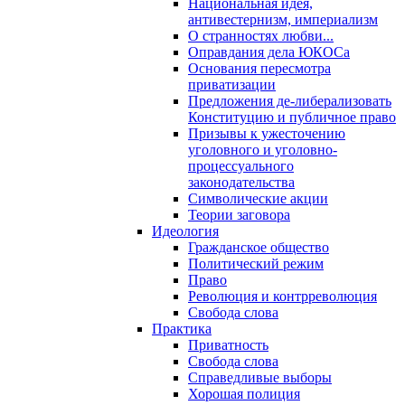
Национальная идея,
антивестернизм, империализм
О странностях любви...
Оправдания дела ЮКОСа
Основания пересмотра
приватизации
Предложения де-либерализовать
Конституцию и публичное право
Призывы к ужесточению
уголовного и уголовно-
процессуального
законодательства
Символические акции
Теории заговора
Идеология
Гражданское общество
Политический режим
Право
Революция и контрреволюция
Свобода слова
Практика
Приватность
Свобода слова
Справедливые выборы
Хорошая полиция