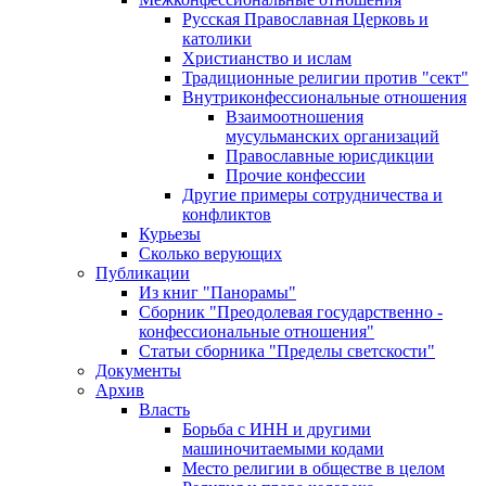
Русская Православная Церковь и
католики
Христианство и ислам
Традиционные религии против "сект"
Внутриконфессиональные отношения
Взаимоотношения
мусульманских организаций
Православные юрисдикции
Прочие конфессии
Другие примеры сотрудничества и
конфликтов
Курьезы
Сколько верующих
Публикации
Из книг "Панорамы"
Сборник "Преодолевая государственно -
конфессиональные отношения"
Статьи сборника "Пределы светскости"
Документы
Архив
Власть
Борьба с ИНН и другими
машиночитаемыми кодами
Место религии в обществе в целом