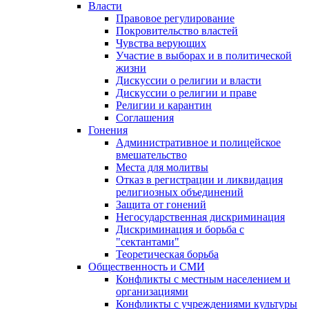
Власти
Правовое регулирование
Покровительство властей
Чувства верующих
Участие в выборах и в политической
жизни
Дискуссии о религии и власти
Дискуссии о религии и праве
Религии и карантин
Соглашения
Гонения
Административное и полицейское
вмешательство
Места для молитвы
Отказ в регистрации и ликвидация
религиозных объединений
Защита от гонений
Негосударственная дискриминация
Дискриминация и борьба с
"сектантами"
Теоретическая борьба
Общественность и СМИ
Конфликты с местным населением и
организациями
Конфликты с учреждениями культуры