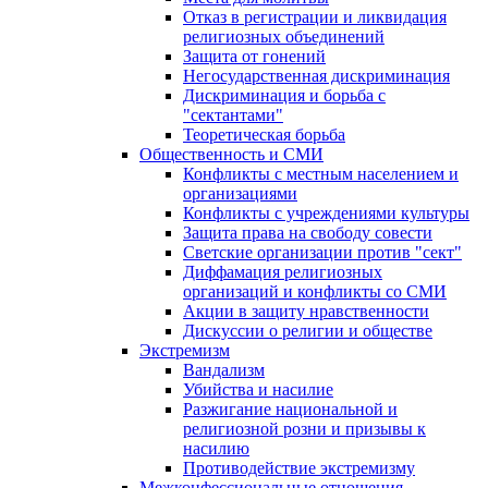
Отказ в регистрации и ликвидация
религиозных объединений
Защита от гонений
Негосударственная дискриминация
Дискриминация и борьба с
"сектантами"
Теоретическая борьба
Общественность и СМИ
Конфликты с местным населением и
организациями
Конфликты с учреждениями культуры
Защита права на свободу совести
Светские организации против "сект"
Диффамация религиозных
организаций и конфликты со СМИ
Акции в защиту нравственности
Дискуссии о религии и обществе
Экстремизм
Вандализм
Убийства и насилие
Разжигание национальной и
религиозной розни и призывы к
насилию
Противодействие экстремизму
Межконфессиональные отношения