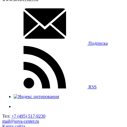
Подписка
RSS
Тел:
+7 (495) 517-9230
mail@sova-center.ru
Карта сайта