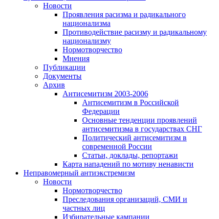
Новости
Проявления расизма и радикального
национализма
Противодействие расизму и радикальному
национализму
Нормотворчество
Мнения
Публикации
Документы
Архив
Антисемитизм 2003-2006
Антисемитизм в Российской
Федерации
Основные тенденции проявлений
антисемитизма в государствах СНГ
Политический антисемитизм в
современной России
Статьи, доклады, репортажи
Карта нападений по мотиву ненависти
Неправомерный антиэкстремизм
Новости
Нормотворчество
Преследования организаций, СМИ и
частных лиц
Избирательные кампании