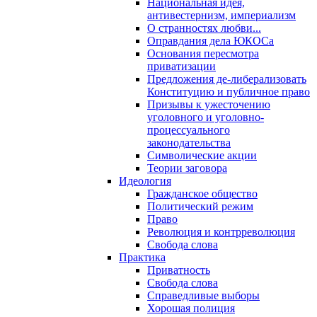
Национальная идея,
антивестернизм, империализм
О странностях любви...
Оправдания дела ЮКОСа
Основания пересмотра
приватизации
Предложения де-либерализовать
Конституцию и публичное право
Призывы к ужесточению
уголовного и уголовно-
процессуального
законодательства
Символические акции
Теории заговора
Идеология
Гражданское общество
Политический режим
Право
Революция и контрреволюция
Свобода слова
Практика
Приватность
Свобода слова
Справедливые выборы
Хорошая полиция