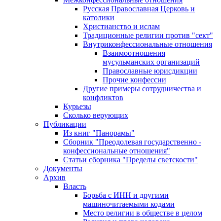
Русская Православная Церковь и
католики
Христианство и ислам
Традиционные религии против "сект"
Внутриконфессиональные отношения
Взаимоотношения
мусульманских организаций
Православные юрисдикции
Прочие конфессии
Другие примеры сотрудничества и
конфликтов
Курьезы
Сколько верующих
Публикации
Из книг "Панорамы"
Сборник "Преодолевая государственно -
конфессиональные отношения"
Статьи сборника "Пределы светскости"
Документы
Архив
Власть
Борьба с ИНН и другими
машиночитаемыми кодами
Место религии в обществе в целом