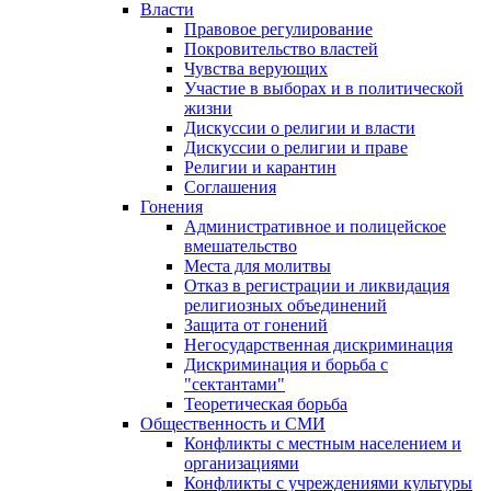
Власти
Правовое регулирование
Покровительство властей
Чувства верующих
Участие в выборах и в политической
жизни
Дискуссии о религии и власти
Дискуссии о религии и праве
Религии и карантин
Соглашения
Гонения
Административное и полицейское
вмешательство
Места для молитвы
Отказ в регистрации и ликвидация
религиозных объединений
Защита от гонений
Негосударственная дискриминация
Дискриминация и борьба с
"сектантами"
Теоретическая борьба
Общественность и СМИ
Конфликты с местным населением и
организациями
Конфликты с учреждениями культуры