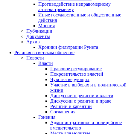
Противодействие неправомерному
антиэкстремизму
Иные государственные и общественные
действия
Мнения
Публикации
Документы
Архив
Хроники фильтрации Рунета
Религия в светском обществе
Новости
Власти
Правовое регулирование
Покровительство властей
Чувства верующих
Участие в выборах и в политической
жизни
Дискуссии о религии и власти
Дискуссии о религии и праве
Религии и карантин
Соглашения
Гонения
Административное и полицейское
вмешательство
Места для молитвы