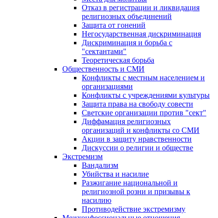
Отказ в регистрации и ликвидация
религиозных объединений
Защита от гонений
Негосударственная дискриминация
Дискриминация и борьба с
"сектантами"
Теоретическая борьба
Общественность и СМИ
Конфликты с местным населением и
организациями
Конфликты с учреждениями культуры
Защита права на свободу совести
Светские организации против "сект"
Диффамация религиозных
организаций и конфликты со СМИ
Акции в защиту нравственности
Дискуссии о религии и обществе
Экстремизм
Вандализм
Убийства и насилие
Разжигание национальной и
религиозной розни и призывы к
насилию
Противодействие экстремизму
Межконфессиональные отношения