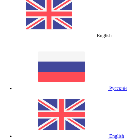
English
Русский
English