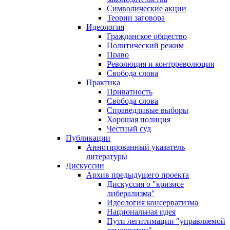
Символические акции
Теории заговора
Идеология
Гражданское общество
Политический режим
Право
Революция и контрреволюция
Свобода слова
Практика
Приватность
Свобода слова
Справедливые выборы
Хорошая полиция
Честный суд
Публикации
Аннотированный указатель
литературы
Дискуссии
Архив предыдущего проекта
Дискуссия о "кризисе
либерализма"
Идеология консерватизма
Национальная идея
Пути легитимации "управляемой