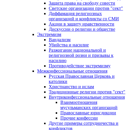
Защита права на свободу совести
Светские организации против "сект"
Диффамация религиозных
организаций и конфликты со СМИ
Акции в защиту нравственности
Дискуссии о религии и обществе
Экстремизм
Вандализм
Убийства и насилие
Разжигание национальной и
религиозной розни и призывы к
насилию
Противодействие экстремизму
Межконфессиональные отношения
Русская Православная Церковь и
католики
Христианство и ислам
Традиционные религии против "сект"
Внутриконфессиональные отношения
Взаимоотношения
мусульманских организаций
Православные юрисдикции
Прочие конфессии
Другие примеры сотрудничества и
конфликтов