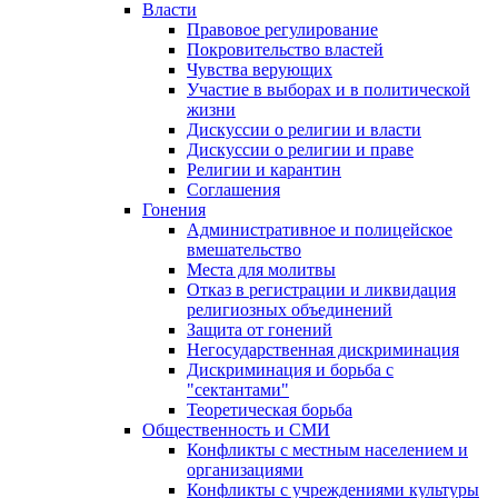
Власти
Правовое регулирование
Покровительство властей
Чувства верующих
Участие в выборах и в политической
жизни
Дискуссии о религии и власти
Дискуссии о религии и праве
Религии и карантин
Соглашения
Гонения
Административное и полицейское
вмешательство
Места для молитвы
Отказ в регистрации и ликвидация
религиозных объединений
Защита от гонений
Негосударственная дискриминация
Дискриминация и борьба с
"сектантами"
Теоретическая борьба
Общественность и СМИ
Конфликты с местным населением и
организациями
Конфликты с учреждениями культуры