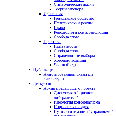
Символические акции
Теории заговора
Идеология
Гражданское общество
Политический режим
Право
Революция и контрреволюция
Свобода слова
Практика
Приватность
Свобода слова
Справедливые выборы
Хорошая полиция
Честный суд
Публикации
Аннотированный указатель
литературы
Дискуссии
Архив предыдущего проекта
Дискуссия о "кризисе
либерализма"
Идеология консерватизма
Национальная идея
Пути легитимации "управляемой