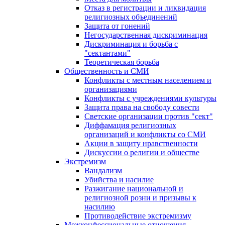
Отказ в регистрации и ликвидация
религиозных объединений
Защита от гонений
Негосударственная дискриминация
Дискриминация и борьба с
"сектантами"
Теоретическая борьба
Общественность и СМИ
Конфликты с местным населением и
организациями
Конфликты с учреждениями культуры
Защита права на свободу совести
Светские организации против "сект"
Диффамация религиозных
организаций и конфликты со СМИ
Акции в защиту нравственности
Дискуссии о религии и обществе
Экстремизм
Вандализм
Убийства и насилие
Разжигание национальной и
религиозной розни и призывы к
насилию
Противодействие экстремизму
Межконфессиональные отношения