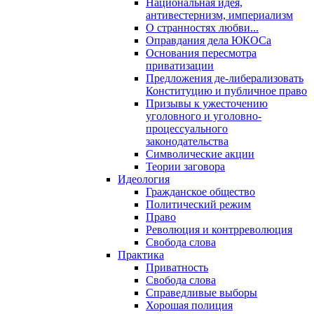
Национальная идея,
антивестернизм, империализм
О странностях любви...
Оправдания дела ЮКОСа
Основания пересмотра
приватизации
Предложения де-либерализовать
Конституцию и публичное право
Призывы к ужесточению
уголовного и уголовно-
процессуального
законодательства
Символические акции
Теории заговора
Идеология
Гражданское общество
Политический режим
Право
Революция и контрреволюция
Свобода слова
Практика
Приватность
Свобода слова
Справедливые выборы
Хорошая полиция