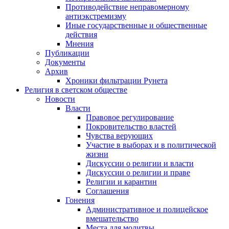
Противодействие неправомерному
антиэкстремизму
Иные государственные и общественные
действия
Мнения
Публикации
Документы
Архив
Хроники фильтрации Рунета
Религия в светском обществе
Новости
Власти
Правовое регулирование
Покровительство властей
Чувства верующих
Участие в выборах и в политической
жизни
Дискуссии о религии и власти
Дискуссии о религии и праве
Религии и карантин
Соглашения
Гонения
Административное и полицейское
вмешательство
Места для молитвы