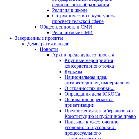
религиозного образования
Религия в школе
Сотрудничество в культурно-
просветительской сфере
Общественность и СМИ
Религиозные СМИ
Завершенные проекты
Демократия в осаде
Новости
Архив предыдущего проекта
Крупные мероприятия
консервативного толка
Курьезы
Национальная идея,
антивестернизм, империализм
О странностях любви...
Оправдания дела ЮКОСа
Основания пересмотра
приватизации
Предложения де-либерализовать
Конституцию и публичное право
Призывы к ужесточению
уголовного и уголовно-
процессуального
законодательства