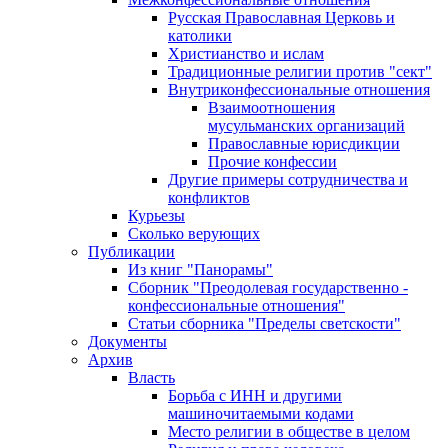
Русская Православная Церковь и
католики
Христианство и ислам
Традиционные религии против "сект"
Внутриконфессиональные отношения
Взаимоотношения
мусульманских организаций
Православные юрисдикции
Прочие конфессии
Другие примеры сотрудничества и
конфликтов
Курьезы
Сколько верующих
Публикации
Из книг "Панорамы"
Сборник "Преодолевая государственно -
конфессиональные отношения"
Статьи сборника "Пределы светскости"
Документы
Архив
Власть
Борьба с ИНН и другими
машиночитаемыми кодами
Место религии в обществе в целом