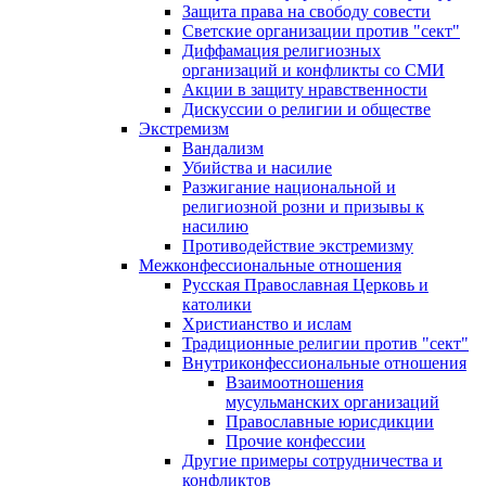
Защита права на свободу совести
Светские организации против "сект"
Диффамация религиозных
организаций и конфликты со СМИ
Акции в защиту нравственности
Дискуссии о религии и обществе
Экстремизм
Вандализм
Убийства и насилие
Разжигание национальной и
религиозной розни и призывы к
насилию
Противодействие экстремизму
Межконфессиональные отношения
Русская Православная Церковь и
католики
Христианство и ислам
Традиционные религии против "сект"
Внутриконфессиональные отношения
Взаимоотношения
мусульманских организаций
Православные юрисдикции
Прочие конфессии
Другие примеры сотрудничества и
конфликтов