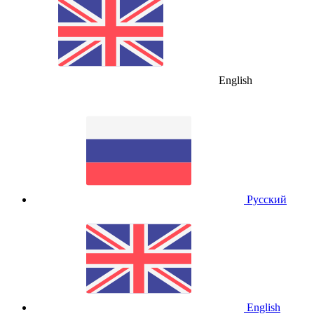
English
Русский
English