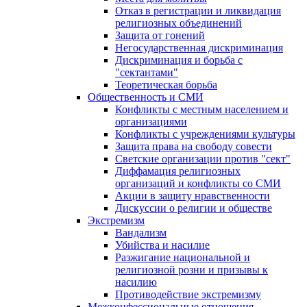
Отказ в регистрации и ликвидация
религиозных объединений
Защита от гонений
Негосударственная дискриминация
Дискриминация и борьба с
"сектантами"
Теоретическая борьба
Общественность и СМИ
Конфликты с местным населением и
организациями
Конфликты с учреждениями культуры
Защита права на свободу совести
Светские организации против "сект"
Диффамация религиозных
организаций и конфликты со СМИ
Акции в защиту нравственности
Дискуссии о религии и обществе
Экстремизм
Вандализм
Убийства и насилие
Разжигание национальной и
религиозной розни и призывы к
насилию
Противодействие экстремизму
Межконфессиональные отношения