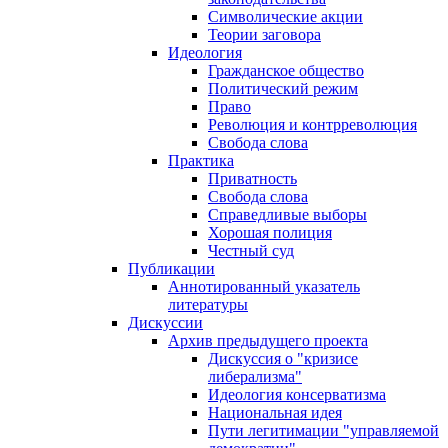
Символические акции
Теории заговора
Идеология
Гражданское общество
Политический режим
Право
Революция и контрреволюция
Свобода слова
Практика
Приватность
Свобода слова
Справедливые выборы
Хорошая полиция
Честный суд
Публикации
Аннотированный указатель
литературы
Дискуссии
Архив предыдущего проекта
Дискуссия о "кризисе
либерализма"
Идеология консерватизма
Национальная идея
Пути легитимации "управляемой