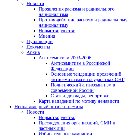
Новости
Проявления расизма и радикального
национализма
Противодействие расизму и радикальному
национализму
Нормотворчество
Мнения
Публикации
Документы
Архив
Антисемитизм 2003-2006
Антисемитизм в Российской
Федерации
Основные тенденции проявлений
антисемитизма в государствах СНГ
Политический антисемитизм в
современной России
Статьи, доклады, репортажи
Карта нападений по мотиву ненависти
Неправомерный антиэкстремизм
Новости
Нормотворчество
Преследования организаций, СМИ и
частных лиц
Избирательные кампании