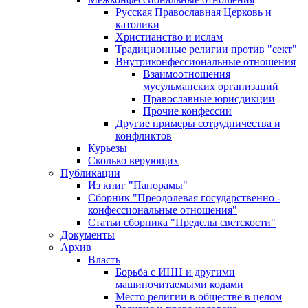
Русская Православная Церковь и
католики
Христианство и ислам
Традиционные религии против "сект"
Внутриконфессиональные отношения
Взаимоотношения
мусульманских организаций
Православные юрисдикции
Прочие конфессии
Другие примеры сотрудничества и
конфликтов
Курьезы
Сколько верующих
Публикации
Из книг "Панорамы"
Сборник "Преодолевая государственно -
конфессиональные отношения"
Статьи сборника "Пределы светскости"
Документы
Архив
Власть
Борьба с ИНН и другими
машиночитаемыми кодами
Место религии в обществе в целом