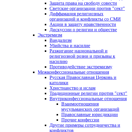
Защита права на свободу совести
Светские организации против "сект"
Диффамация религиозных
организаций и конфликты со СМИ
Акции в защиту нравственности
Дискуссии о религии и обществе
Экстремизм
Вандализм
Убийства и насилие
Разжигание национальной и
религиозной розни и призывы к
насилию
Противодействие экстремизму
Межконфессиональные отношения
Русская Православная Церковь и
католики
Христианство и ислам
Традиционные религии против "сект"
Внутриконфессиональные отношения
Взаимоотношения
мусульманских организаций
Православные юрисдикции
Прочие конфессии
Другие примеры сотрудничества и
конфликтов