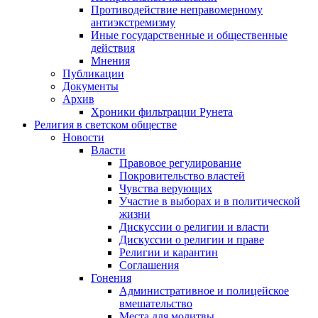
Противодействие неправомерному
антиэкстремизму
Иные государственные и общественные
действия
Мнения
Публикации
Документы
Архив
Хроники фильтрации Рунета
Религия в светском обществе
Новости
Власти
Правовое регулирование
Покровительство властей
Чувства верующих
Участие в выборах и в политической
жизни
Дискуссии о религии и власти
Дискуссии о религии и праве
Религии и карантин
Соглашения
Гонения
Административное и полицейское
вмешательство
Места для молитвы