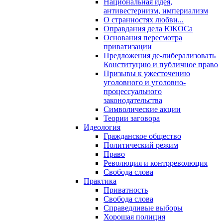
Национальная идея,
антивестернизм, империализм
О странностях любви...
Оправдания дела ЮКОСа
Основания пересмотра
приватизации
Предложения де-либерализовать
Конституцию и публичное право
Призывы к ужесточению
уголовного и уголовно-
процессуального
законодательства
Символические акции
Теории заговора
Идеология
Гражданское общество
Политический режим
Право
Революция и контрреволюция
Свобода слова
Практика
Приватность
Свобода слова
Справедливые выборы
Хорошая полиция