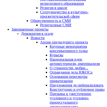
религиозного образования
Религия в школе
Сотрудничество в культурно-
просветительской сфере
Общественность и СМИ
Религиозные СМИ
Завершенные проекты
Демократия в осаде
Новости
Архив предыдущего проекта
Крупные мероприятия
консервативного толка
Курьезы
Национальная идея,
антивестернизм, империализм
О странностях любви...
Оправдания дела ЮКОСа
Основания пересмотра
приватизации
Предложения де-либерализовать
Конституцию и публичное право
Призывы к ужесточению
уголовного и уголовно-
процессуального
законодательства