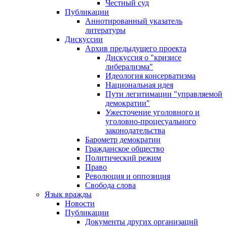
Честный суд
Публикации
Аннотированный указатель
литературы
Дискуссии
Архив предыдущего проекта
Дискуссия о "кризисе
либерализма"
Идеология консерватизма
Национальная идея
Пути легитимации "управляемой
демократии"
Ужесточение уголовного и
уголовно-процесуального
законодательства
Барометр демократии
Гражданское общество
Политический режим
Право
Революция и оппозиция
Свобода слова
Язык вражды
Новости
Публикации
Документы других организаций