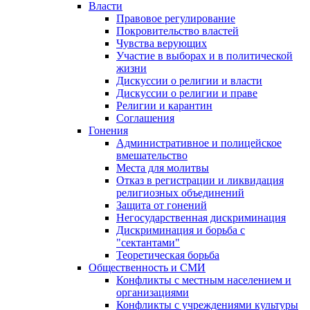
Власти
Правовое регулирование
Покровительство властей
Чувства верующих
Участие в выборах и в политической
жизни
Дискуссии о религии и власти
Дискуссии о религии и праве
Религии и карантин
Соглашения
Гонения
Административное и полицейское
вмешательство
Места для молитвы
Отказ в регистрации и ликвидация
религиозных объединений
Защита от гонений
Негосударственная дискриминация
Дискриминация и борьба с
"сектантами"
Теоретическая борьба
Общественность и СМИ
Конфликты с местным населением и
организациями
Конфликты с учреждениями культуры