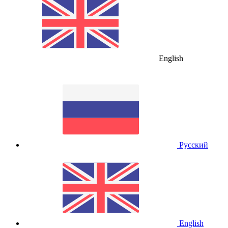
English
Русский
English