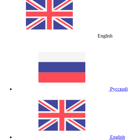
English
Русский
English