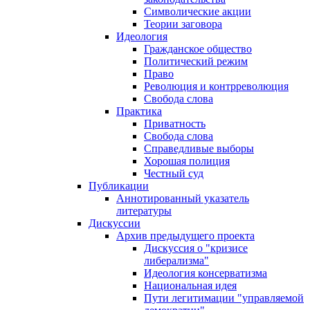
Символические акции
Теории заговора
Идеология
Гражданское общество
Политический режим
Право
Революция и контрреволюция
Свобода слова
Практика
Приватность
Свобода слова
Справедливые выборы
Хорошая полиция
Честный суд
Публикации
Аннотированный указатель
литературы
Дискуссии
Архив предыдущего проекта
Дискуссия о "кризисе
либерализма"
Идеология консерватизма
Национальная идея
Пути легитимации "управляемой