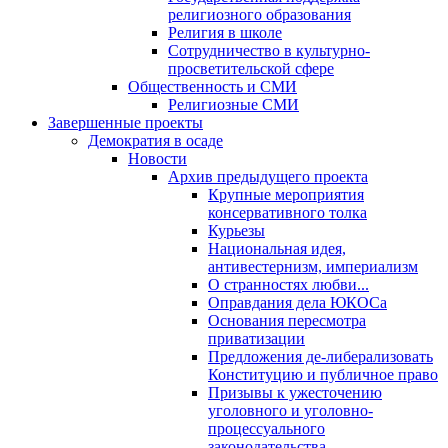
религиозного образования
Религия в школе
Сотрудничество в культурно-
просветительской сфере
Общественность и СМИ
Религиозные СМИ
Завершенные проекты
Демократия в осаде
Новости
Архив предыдущего проекта
Крупные мероприятия
консервативного толка
Курьезы
Национальная идея,
антивестернизм, империализм
О странностях любви...
Оправдания дела ЮКОСа
Основания пересмотра
приватизации
Предложения де-либерализовать
Конституцию и публичное право
Призывы к ужесточению
уголовного и уголовно-
процессуального
законодательства