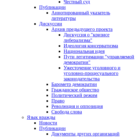
Честный суд
Публикации
Аннотированный указатель
литературы
Дискуссии
Архив предыдущего проекта
Дискуссия о "кризисе
либерализма"
Идеология консерватизма
Национальная идея
Пути легитимации "управляемой
демократии"
Ужесточение уголовного и
уголовно-процесуального
законодательства
Барометр демократии
Гражданское общество
Политический режим
Право
Революция и оппозиция
Свобода слова
Язык вражды
Новости
Публикации
Документы других организаций