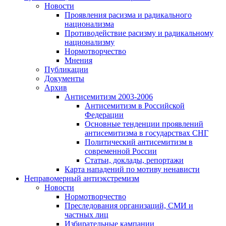
Новости
Проявления расизма и радикального
национализма
Противодействие расизму и радикальному
национализму
Нормотворчество
Мнения
Публикации
Документы
Архив
Антисемитизм 2003-2006
Антисемитизм в Российской
Федерации
Основные тенденции проявлений
антисемитизма в государствах СНГ
Политический антисемитизм в
современной России
Статьи, доклады, репортажи
Карта нападений по мотиву ненависти
Неправомерный антиэкстремизм
Новости
Нормотворчество
Преследования организаций, СМИ и
частных лиц
Избирательные кампании