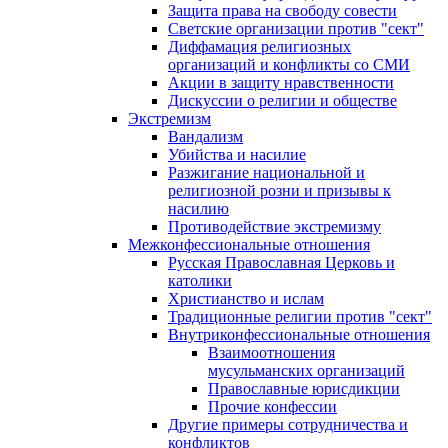
Защита права на свободу совести
Светские организации против "сект"
Диффамация религиозных
организаций и конфликты со СМИ
Акции в защиту нравственности
Дискуссии о религии и обществе
Экстремизм
Вандализм
Убийства и насилие
Разжигание национальной и
религиозной розни и призывы к
насилию
Противодействие экстремизму
Межконфессиональные отношения
Русская Православная Церковь и
католики
Христианство и ислам
Традиционные религии против "сект"
Внутриконфессиональные отношения
Взаимоотношения
мусульманских организаций
Православные юрисдикции
Прочие конфессии
Другие примеры сотрудничества и
конфликтов