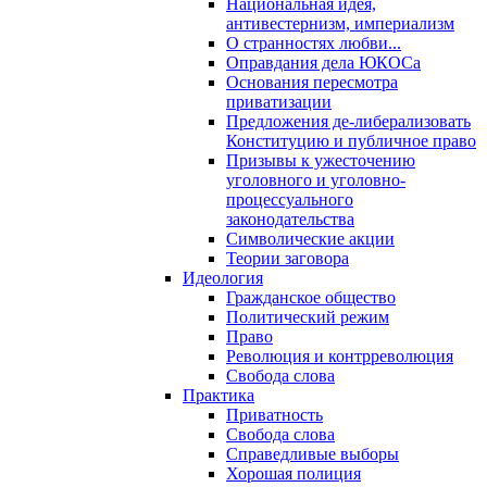
Национальная идея,
антивестернизм, империализм
О странностях любви...
Оправдания дела ЮКОСа
Основания пересмотра
приватизации
Предложения де-либерализовать
Конституцию и публичное право
Призывы к ужесточению
уголовного и уголовно-
процессуального
законодательства
Символические акции
Теории заговора
Идеология
Гражданское общество
Политический режим
Право
Революция и контрреволюция
Свобода слова
Практика
Приватность
Свобода слова
Справедливые выборы
Хорошая полиция