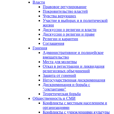
Власти
Правовое регулирование
Покровительство властей
Чувства верующих
Участие в выборах и в политической
жизни
Дискуссии о религии и власти
Дискуссии о религии и праве
Религии и карантин
Соглашения
Гонения
Административное и полицейское
вмешательство
Места для молитвы
Отказ в регистрации и ликвидация
религиозных объединений
Защита от гонений
Негосударственная дискриминация
Дискриминация и борьба с
"сектантами"
Теоретическая борьба
Общественность и СМИ
Конфликты с местным населением и
организациями
Конфликты с учреждениями культуры