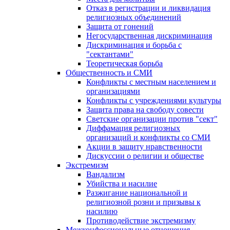
Отказ в регистрации и ликвидация
религиозных объединений
Защита от гонений
Негосударственная дискриминация
Дискриминация и борьба с
"сектантами"
Теоретическая борьба
Общественность и СМИ
Конфликты с местным населением и
организациями
Конфликты с учреждениями культуры
Защита права на свободу совести
Светские организации против "сект"
Диффамация религиозных
организаций и конфликты со СМИ
Акции в защиту нравственности
Дискуссии о религии и обществе
Экстремизм
Вандализм
Убийства и насилие
Разжигание национальной и
религиозной розни и призывы к
насилию
Противодействие экстремизму
Межконфессиональные отношения