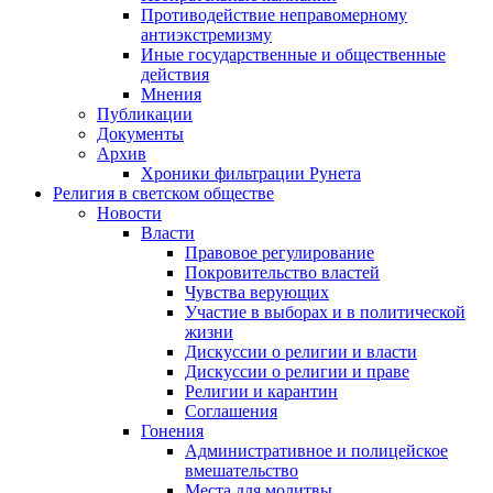
Противодействие неправомерному
антиэкстремизму
Иные государственные и общественные
действия
Мнения
Публикации
Документы
Архив
Хроники фильтрации Рунета
Религия в светском обществе
Новости
Власти
Правовое регулирование
Покровительство властей
Чувства верующих
Участие в выборах и в политической
жизни
Дискуссии о религии и власти
Дискуссии о религии и праве
Религии и карантин
Соглашения
Гонения
Административное и полицейское
вмешательство
Места для молитвы