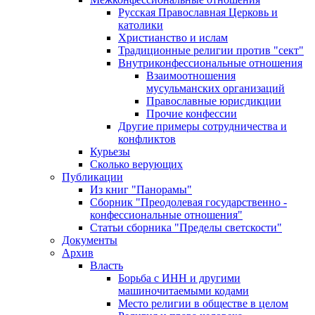
Русская Православная Церковь и
католики
Христианство и ислам
Традиционные религии против "сект"
Внутриконфессиональные отношения
Взаимоотношения
мусульманских организаций
Православные юрисдикции
Прочие конфессии
Другие примеры сотрудничества и
конфликтов
Курьезы
Сколько верующих
Публикации
Из книг "Панорамы"
Сборник "Преодолевая государственно -
конфессиональные отношения"
Статьи сборника "Пределы светскости"
Документы
Архив
Власть
Борьба с ИНН и другими
машиночитаемыми кодами
Место религии в обществе в целом