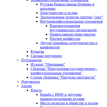
Русская Православная Церковь и
католики
Христианство и ислам
Традиционные религии против "сект"
Внутриконфессиональные отношения
Взаимоотношения
мусульманских организаций
Православные юрисдикции
Прочие конфессии
Другие примеры сотрудничества и
конфликтов
Курьезы
Сколько верующих
Публикации
Из книг "Панорамы"
Сборник "Преодолевая государственно -
конфессиональные отношения"
Статьи сборника "Пределы светскости"
Документы
Архив
Власть
Борьба с ИНН и другими
машиночитаемыми кодами
Место религии в обществе в целом