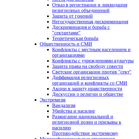
Отказ в регистрации и ликвидация
религиозных объединений
Защита от гонений
Негосударственная дискриминация
Дискриминация и борьба с
"сектантами"
Теоретическая борьба
Общественность и СМИ
Конфликты с местным населением и
организациями
Конфликты с учреждениями культуры
Защита права на свободу совести
Светские организации против "сект"
Диффамация религиозных
организаций и конфликты со СМИ
Акции в защиту нравственности
Дискуссии о религии и обществе
Экстремизм
Вандализм
Убийства и насилие
Разжигание национальной и
религиозной розни и призывы к
насилию
Противодействие экстремизму
Межконфессиональные отношения