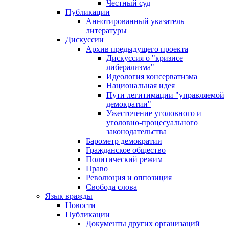
Честный суд
Публикации
Аннотированный указатель
литературы
Дискуссии
Архив предыдущего проекта
Дискуссия о "кризисе
либерализма"
Идеология консерватизма
Национальная идея
Пути легитимации "управляемой
демократии"
Ужесточение уголовного и
уголовно-процесуального
законодательства
Барометр демократии
Гражданское общество
Политический режим
Право
Революция и оппозиция
Свобода слова
Язык вражды
Новости
Публикации
Документы других организаций