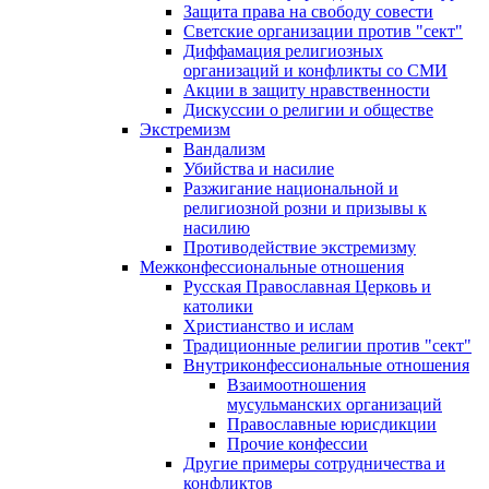
Защита права на свободу совести
Светские организации против "сект"
Диффамация религиозных
организаций и конфликты со СМИ
Акции в защиту нравственности
Дискуссии о религии и обществе
Экстремизм
Вандализм
Убийства и насилие
Разжигание национальной и
религиозной розни и призывы к
насилию
Противодействие экстремизму
Межконфессиональные отношения
Русская Православная Церковь и
католики
Христианство и ислам
Традиционные религии против "сект"
Внутриконфессиональные отношения
Взаимоотношения
мусульманских организаций
Православные юрисдикции
Прочие конфессии
Другие примеры сотрудничества и
конфликтов