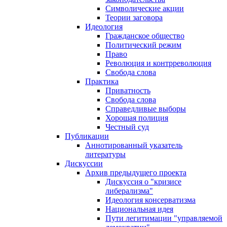
Символические акции
Теории заговора
Идеология
Гражданское общество
Политический режим
Право
Революция и контрреволюция
Свобода слова
Практика
Приватность
Свобода слова
Справедливые выборы
Хорошая полиция
Честный суд
Публикации
Аннотированный указатель
литературы
Дискуссии
Архив предыдущего проекта
Дискуссия о "кризисе
либерализма"
Идеология консерватизма
Национальная идея
Пути легитимации "управляемой