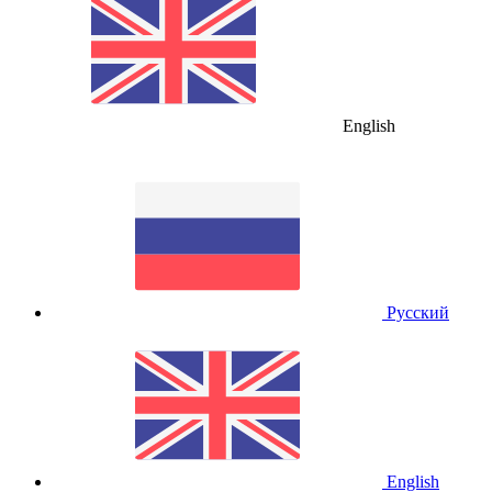
English
Русский
English