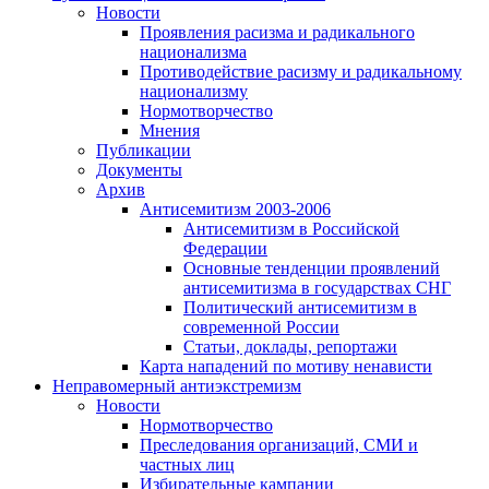
Новости
Проявления расизма и радикального
национализма
Противодействие расизму и радикальному
национализму
Нормотворчество
Мнения
Публикации
Документы
Архив
Антисемитизм 2003-2006
Антисемитизм в Российской
Федерации
Основные тенденции проявлений
антисемитизма в государствах СНГ
Политический антисемитизм в
современной России
Статьи, доклады, репортажи
Карта нападений по мотиву ненависти
Неправомерный антиэкстремизм
Новости
Нормотворчество
Преследования организаций, СМИ и
частных лиц
Избирательные кампании