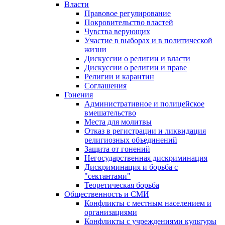
Власти
Правовое регулирование
Покровительство властей
Чувства верующих
Участие в выборах и в политической
жизни
Дискуссии о религии и власти
Дискуссии о религии и праве
Религии и карантин
Соглашения
Гонения
Административное и полицейское
вмешательство
Места для молитвы
Отказ в регистрации и ликвидация
религиозных объединений
Защита от гонений
Негосударственная дискриминация
Дискриминация и борьба с
"сектантами"
Теоретическая борьба
Общественность и СМИ
Конфликты с местным населением и
организациями
Конфликты с учреждениями культуры