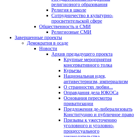
религиозного образования
Религия в школе
Сотрудничество в культурно-
просветительской сфере
Общественность и СМИ
Религиозные СМИ
Завершенные проекты
Демократия в осаде
Новости
Архив предыдущего проекта
Крупные мероприятия
консервативного толка
Курьезы
Национальная идея,
антивестернизм, империализм
О странностях любви...
Оправдания дела ЮКОСа
Основания пересмотра
приватизации
Предложения де-либерализовать
Конституцию и публичное право
Призывы к ужесточению
уголовного и уголовно-
процессуального
законодательства