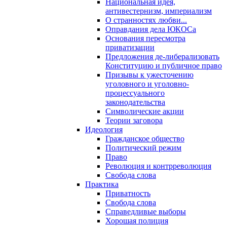
Национальная идея,
антивестернизм, империализм
О странностях любви...
Оправдания дела ЮКОСа
Основания пересмотра
приватизации
Предложения де-либерализовать
Конституцию и публичное право
Призывы к ужесточению
уголовного и уголовно-
процессуального
законодательства
Символические акции
Теории заговора
Идеология
Гражданское общество
Политический режим
Право
Революция и контрреволюция
Свобода слова
Практика
Приватность
Свобода слова
Справедливые выборы
Хорошая полиция