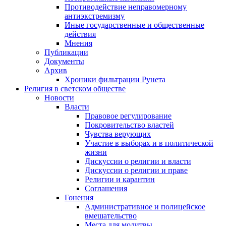
Противодействие неправомерному
антиэкстремизму
Иные государственные и общественные
действия
Мнения
Публикации
Документы
Архив
Хроники фильтрации Рунета
Религия в светском обществе
Новости
Власти
Правовое регулирование
Покровительство властей
Чувства верующих
Участие в выборах и в политической
жизни
Дискуссии о религии и власти
Дискуссии о религии и праве
Религии и карантин
Соглашения
Гонения
Административное и полицейское
вмешательство
Места для молитвы