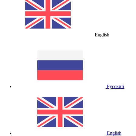
English
Русский
English