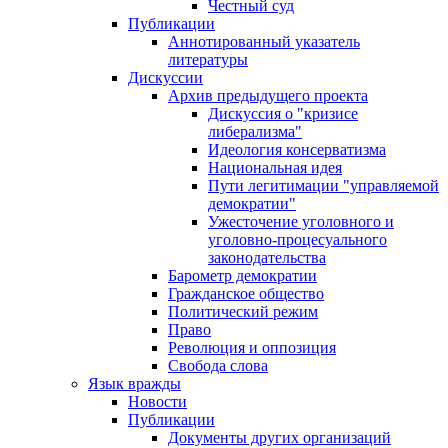
Честный суд
Публикации
Аннотированный указатель
литературы
Дискуссии
Архив предыдущего проекта
Дискуссия о "кризисе
либерализма"
Идеология консерватизма
Национальная идея
Пути легитимации "управляемой
демократии"
Ужесточение уголовного и
уголовно-процесуального
законодательства
Барометр демократии
Гражданское общество
Политический режим
Право
Революция и оппозиция
Свобода слова
Язык вражды
Новости
Публикации
Документы других организаций