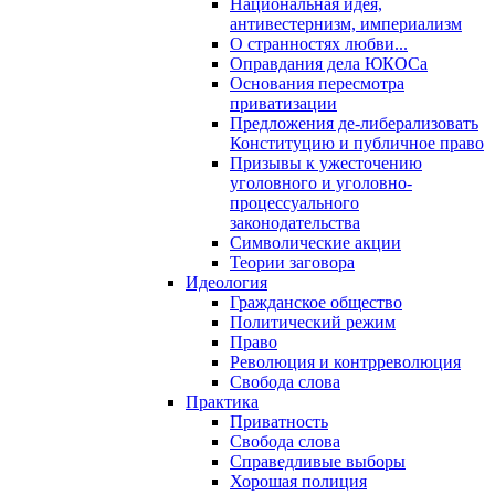
Национальная идея,
антивестернизм, империализм
О странностях любви...
Оправдания дела ЮКОСа
Основания пересмотра
приватизации
Предложения де-либерализовать
Конституцию и публичное право
Призывы к ужесточению
уголовного и уголовно-
процессуального
законодательства
Символические акции
Теории заговора
Идеология
Гражданское общество
Политический режим
Право
Революция и контрреволюция
Свобода слова
Практика
Приватность
Свобода слова
Справедливые выборы
Хорошая полиция