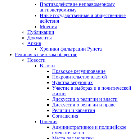
Противодействие неправомерному
антиэкстремизму
Иные государственные и общественные
действия
Мнения
Публикации
Документы
Архив
Хроники фильтрации Рунета
Религия в светском обществе
Новости
Власти
Правовое регулирование
Покровительство властей
Чувства верующих
Участие в выборах и в политической
жизни
Дискуссии о религии и власти
Дискуссии о религии и праве
Религии и карантин
Соглашения
Гонения
Административное и полицейское
вмешательство
Места для молитвы