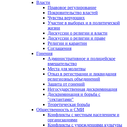
Власти
Правовое регулирование
Покровительство властей
Чувства верующих
Участие в выборах и в политической
жизни
Дискуссии о религии и власти
Дискуссии о религии и праве
Религии и карантин
Соглашения
Гонения
Административное и полицейское
вмешательство
Места для молитвы
Отказ в регистрации и ликвидация
религиозных объединений
Защита от гонений
Негосударственная дискриминация
Дискриминация и борьба с
"сектантами"
Теоретическая борьба
Общественность и СМИ
Конфликты с местным населением и
организациями
Конфликты с учреждениями культуры