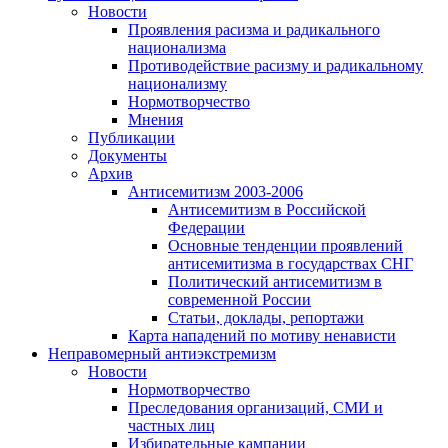
Новости
Проявления расизма и радикального
национализма
Противодействие расизму и радикальному
национализму
Нормотворчество
Мнения
Публикации
Документы
Архив
Антисемитизм 2003-2006
Антисемитизм в Российской
Федерации
Основные тенденции проявлений
антисемитизма в государствах СНГ
Политический антисемитизм в
современной России
Статьи, доклады, репортажи
Карта нападений по мотиву ненависти
Неправомерный антиэкстремизм
Новости
Нормотворчество
Преследования организаций, СМИ и
частных лиц
Избирательные кампании