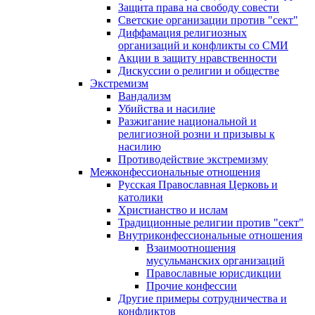
Защита права на свободу совести
Светские организации против "сект"
Диффамация религиозных
организаций и конфликты со СМИ
Акции в защиту нравственности
Дискуссии о религии и обществе
Экстремизм
Вандализм
Убийства и насилие
Разжигание национальной и
религиозной розни и призывы к
насилию
Противодействие экстремизму
Межконфессиональные отношения
Русская Православная Церковь и
католики
Христианство и ислам
Традиционные религии против "сект"
Внутриконфессиональные отношения
Взаимоотношения
мусульманских организаций
Православные юрисдикции
Прочие конфессии
Другие примеры сотрудничества и
конфликтов