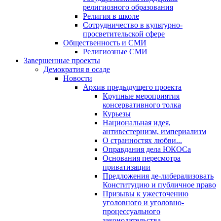
религиозного образования
Религия в школе
Сотрудничество в культурно-
просветительской сфере
Общественность и СМИ
Религиозные СМИ
Завершенные проекты
Демократия в осаде
Новости
Архив предыдущего проекта
Крупные мероприятия
консервативного толка
Курьезы
Национальная идея,
антивестернизм, империализм
О странностях любви...
Оправдания дела ЮКОСа
Основания пересмотра
приватизации
Предложения де-либерализовать
Конституцию и публичное право
Призывы к ужесточению
уголовного и уголовно-
процессуального
законодательства