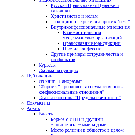
Русская Православная Церковь и
католики
Христианство и ислам
Традиционные религии против "сект"
Внутриконфессиональные отношения
Взаимоотношения
мусульманских организаций
Православные юрисдикции
Прочие конфессии
Другие примеры сотрудничества и
конфликтов
Курьезы
Сколько верующих
Публикации
Из книг "Панорамы"
Сборник "Преодолевая государственно -
конфессиональные отношения"
Статьи сборника "Пределы светскости"
Документы
Архив
Власть
Борьба с ИНН и другими
машиночитаемыми кодами
Место религии в обществе в целом