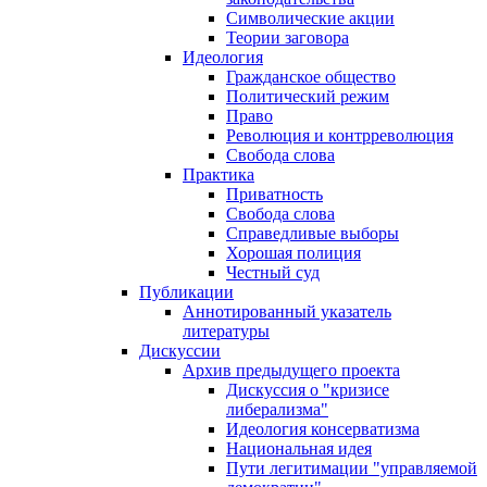
Символические акции
Теории заговора
Идеология
Гражданское общество
Политический режим
Право
Революция и контрреволюция
Свобода слова
Практика
Приватность
Свобода слова
Справедливые выборы
Хорошая полиция
Честный суд
Публикации
Аннотированный указатель
литературы
Дискуссии
Архив предыдущего проекта
Дискуссия о "кризисе
либерализма"
Идеология консерватизма
Национальная идея
Пути легитимации "управляемой