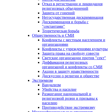
Отказ в регистрации и ликвидация
религиозных объединений
Защита от гонений
Негосударственная дискриминация
Дискриминация и борьба с
"сектантами"
Теоретическая борьба
Общественность и СМИ
Конфликты с местным населением и
организациями
Конфликты с учреждениями культуры
Защита права на свободу совести
Светские организации против "сект"
Диффамация религиозных
организаций и конфликты со СМИ
Акции в защиту нравственности
Дискуссии о религии и обществе
Экстремизм
Вандализм
Убийства и насилие
Разжигание национальной и
религиозной розни и призывы к
насилию
Противодействие экстремизму
Межконфессиональные отношения