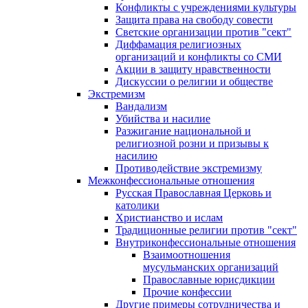
Конфликты с учреждениями культуры
Защита права на свободу совести
Светские организации против "сект"
Диффамация религиозных
организаций и конфликты со СМИ
Акции в защиту нравственности
Дискуссии о религии и обществе
Экстремизм
Вандализм
Убийства и насилие
Разжигание национальной и
религиозной розни и призывы к
насилию
Противодействие экстремизму
Межконфессиональные отношения
Русская Православная Церковь и
католики
Христианство и ислам
Традиционные религии против "сект"
Внутриконфессиональные отношения
Взаимоотношения
мусульманских организаций
Православные юрисдикции
Прочие конфессии
Другие примеры сотрудничества и