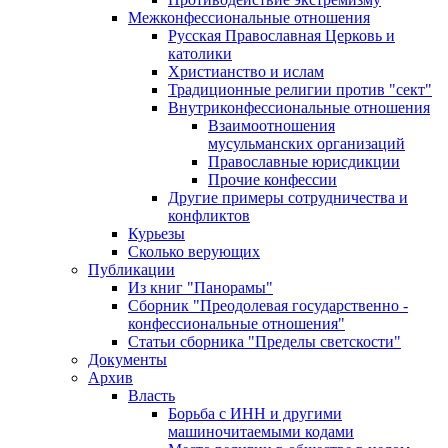
Межконфессиональные отношения
Русская Православная Церковь и
католики
Христианство и ислам
Традиционные религии против "сект"
Внутриконфессиональные отношения
Взаимоотношения
мусульманских организаций
Православные юрисдикции
Прочие конфессии
Другие примеры сотрудничества и
конфликтов
Курьезы
Сколько верующих
Публикации
Из книг "Панорамы"
Сборник "Преодолевая государственно -
конфессиональные отношения"
Статьи сборника "Пределы светскости"
Документы
Архив
Власть
Борьба с ИНН и другими
машиночитаемыми кодами