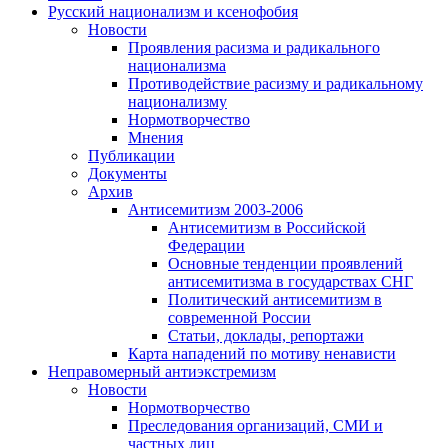
Русский национализм и ксенофобия
Новости
Проявления расизма и радикального
национализма
Противодействие расизму и радикальному
национализму
Нормотворчество
Мнения
Публикации
Документы
Архив
Антисемитизм 2003-2006
Антисемитизм в Российской
Федерации
Основные тенденции проявлений
антисемитизма в государствах СНГ
Политический антисемитизм в
современной России
Статьи, доклады, репортажи
Карта нападений по мотиву ненависти
Неправомерный антиэкстремизм
Новости
Нормотворчество
Преследования организаций, СМИ и
частных лиц