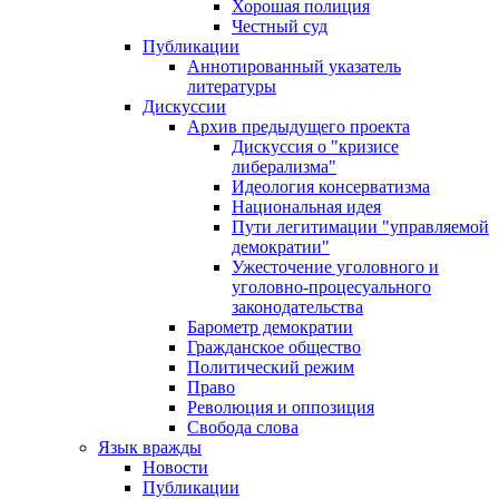
Хорошая полиция
Честный суд
Публикации
Аннотированный указатель
литературы
Дискуссии
Архив предыдущего проекта
Дискуссия о "кризисе
либерализма"
Идеология консерватизма
Национальная идея
Пути легитимации "управляемой
демократии"
Ужесточение уголовного и
уголовно-процесуального
законодательства
Барометр демократии
Гражданское общество
Политический режим
Право
Революция и оппозиция
Свобода слова
Язык вражды
Новости
Публикации