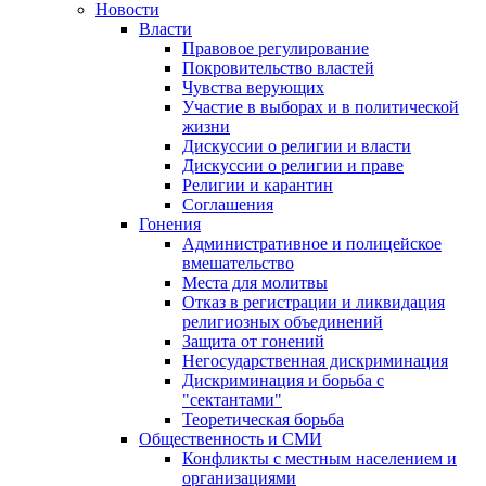
Новости
Власти
Правовое регулирование
Покровительство властей
Чувства верующих
Участие в выборах и в политической
жизни
Дискуссии о религии и власти
Дискуссии о религии и праве
Религии и карантин
Соглашения
Гонения
Административное и полицейское
вмешательство
Места для молитвы
Отказ в регистрации и ликвидация
религиозных объединений
Защита от гонений
Негосударственная дискриминация
Дискриминация и борьба с
"сектантами"
Теоретическая борьба
Общественность и СМИ
Конфликты с местным населением и
организациями