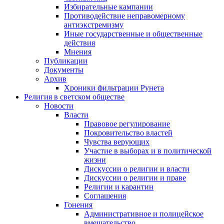
Избирательные кампании
Противодействие неправомерному
антиэкстремизму
Иные государственные и общественные
действия
Мнения
Публикации
Документы
Архив
Хроники фильтрации Рунета
Религия в светском обществе
Новости
Власти
Правовое регулирование
Покровительство властей
Чувства верующих
Участие в выборах и в политической
жизни
Дискуссии о религии и власти
Дискуссии о религии и праве
Религии и карантин
Соглашения
Гонения
Административное и полицейское
вмешательство