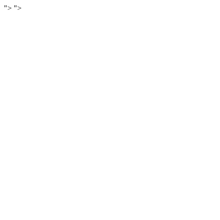
">
">