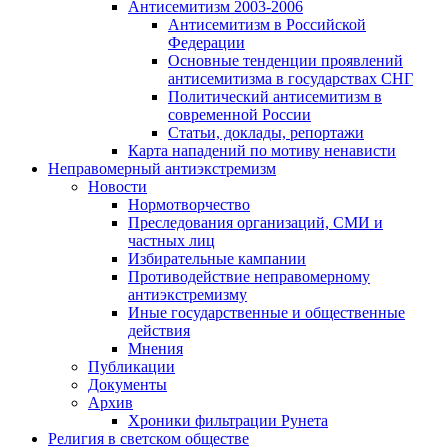
Антисемитизм 2003-2006
Антисемитизм в Российской
Федерации
Основные тенденции проявлений
антисемитизма в государствах СНГ
Политический антисемитизм в
современной России
Статьи, доклады, репортажи
Карта нападений по мотиву ненависти
Неправомерный антиэкстремизм
Новости
Нормотворчество
Преследования организаций, СМИ и
частных лиц
Избирательные кампании
Противодействие неправомерному
антиэкстремизму
Иные государственные и общественные
действия
Мнения
Публикации
Документы
Архив
Хроники фильтрации Рунета
Религия в светском обществе