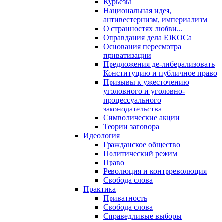
Курьезы
Национальная идея,
антивестернизм, империализм
О странностях любви...
Оправдания дела ЮКОСа
Основания пересмотра
приватизации
Предложения де-либерализовать
Конституцию и публичное право
Призывы к ужесточению
уголовного и уголовно-
процессуального
законодательства
Символические акции
Теории заговора
Идеология
Гражданское общество
Политический режим
Право
Революция и контрреволюция
Свобода слова
Практика
Приватность
Свобода слова
Справедливые выборы