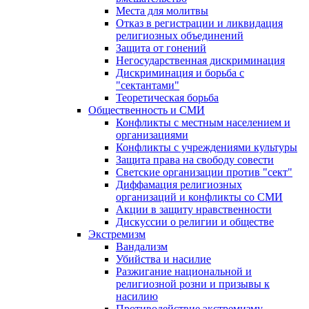
Места для молитвы
Отказ в регистрации и ликвидация
религиозных объединений
Защита от гонений
Негосударственная дискриминация
Дискриминация и борьба с
"сектантами"
Теоретическая борьба
Общественность и СМИ
Конфликты с местным населением и
организациями
Конфликты с учреждениями культуры
Защита права на свободу совести
Светские организации против "сект"
Диффамация религиозных
организаций и конфликты со СМИ
Акции в защиту нравственности
Дискуссии о религии и обществе
Экстремизм
Вандализм
Убийства и насилие
Разжигание национальной и
религиозной розни и призывы к
насилию
Противодействие экстремизму