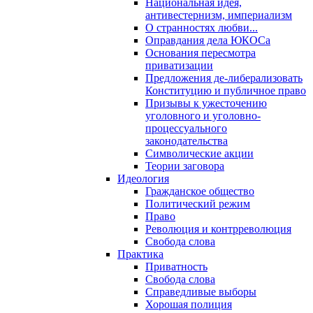
Национальная идея,
антивестернизм, империализм
О странностях любви...
Оправдания дела ЮКОСа
Основания пересмотра
приватизации
Предложения де-либерализовать
Конституцию и публичное право
Призывы к ужесточению
уголовного и уголовно-
процессуального
законодательства
Символические акции
Теории заговора
Идеология
Гражданское общество
Политический режим
Право
Революция и контрреволюция
Свобода слова
Практика
Приватность
Свобода слова
Справедливые выборы
Хорошая полиция