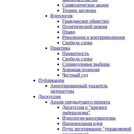
Символические акции
Теории заговора
Идеология
Гражданское общество
Политический режим
Право
Революция и контрреволюция
Свобода слова
Практика
Приватность
Свобода слова
Справедливые выборы
Хорошая полиция
Честный суд
Публикации
Аннотированный указатель
литературы
Дискуссии
Архив предыдущего проекта
Дискуссия о "кризисе
либерализма"
Идеология консерватизма
Национальная идея
Пути легитимации "управляемой