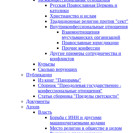
Русская Православная Церковь и
католики
Христианство и ислам
Традиционные религии против "сект"
Внутриконфессиональные отношения
Взаимоотношения
мусульманских организаций
Православные юрисдикции
Прочие конфессии
Другие примеры сотрудничества и
конфликтов
Курьезы
Сколько верующих
Публикации
Из книг "Панорамы"
Сборник "Преодолевая государственно -
конфессиональные отношения"
Статьи сборника "Пределы светскости"
Документы
Архив
Власть
Борьба с ИНН и другими
машиночитаемыми кодами
Место религии в обществе в целом