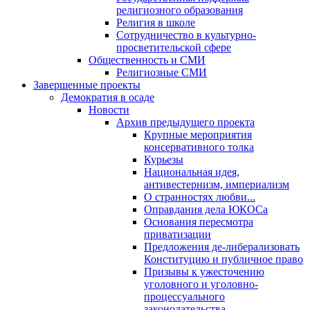
религиозного образования
Религия в школе
Сотрудничество в культурно-
просветительской сфере
Общественность и СМИ
Религиозные СМИ
Завершенные проекты
Демократия в осаде
Новости
Архив предыдущего проекта
Крупные мероприятия
консервативного толка
Курьезы
Национальная идея,
антивестернизм, империализм
О странностях любви...
Оправдания дела ЮКОСа
Основания пересмотра
приватизации
Предложения де-либерализовать
Конституцию и публичное право
Призывы к ужесточению
уголовного и уголовно-
процессуального
законодательства