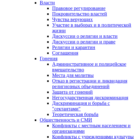
Власти
Правовое регулирование
Покровительство властей
Чувства верующих
Участие в выборах и в политической
жизни
Дискуссии о религии и власти
Дискуссии о религии и праве
Религии и карантин
Соглашения
Гонения
Административное и полицейское
вмешательство
Места для молитвы
Отказ в регистрации и ликвидация
религиозных объединений
Защита от гонений
Негосударственная дискриминация
Дискриминация и борьба с
"сектантами"
Теоретическая борьба
Общественность и СМИ
Конфликты с местным населением и
организациями
Конфликты с учреждениями культуры