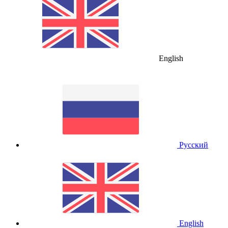
English
Русский
English