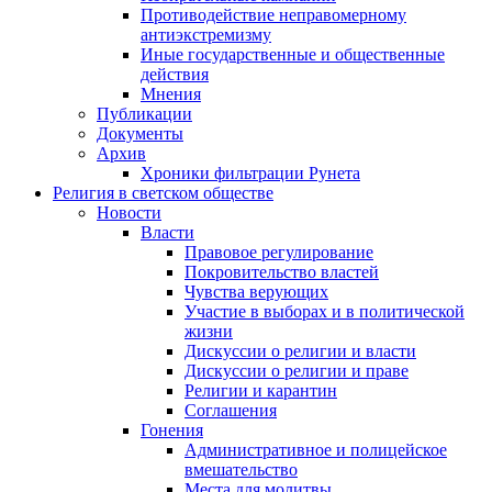
Противодействие неправомерному
антиэкстремизму
Иные государственные и общественные
действия
Мнения
Публикации
Документы
Архив
Хроники фильтрации Рунета
Религия в светском обществе
Новости
Власти
Правовое регулирование
Покровительство властей
Чувства верующих
Участие в выборах и в политической
жизни
Дискуссии о религии и власти
Дискуссии о религии и праве
Религии и карантин
Соглашения
Гонения
Административное и полицейское
вмешательство
Места для молитвы