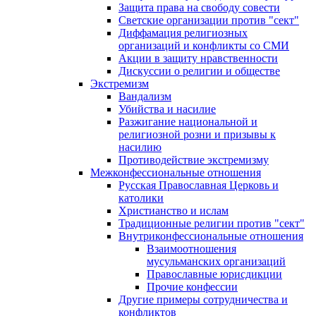
Защита права на свободу совести
Светские организации против "сект"
Диффамация религиозных
организаций и конфликты со СМИ
Акции в защиту нравственности
Дискуссии о религии и обществе
Экстремизм
Вандализм
Убийства и насилие
Разжигание национальной и
религиозной розни и призывы к
насилию
Противодействие экстремизму
Межконфессиональные отношения
Русская Православная Церковь и
католики
Христианство и ислам
Традиционные религии против "сект"
Внутриконфессиональные отношения
Взаимоотношения
мусульманских организаций
Православные юрисдикции
Прочие конфессии
Другие примеры сотрудничества и
конфликтов