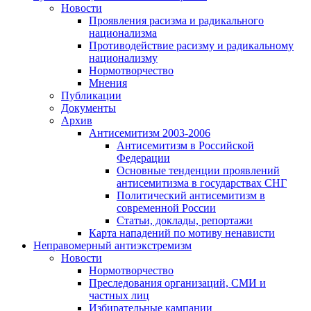
Новости
Проявления расизма и радикального
национализма
Противодействие расизму и радикальному
национализму
Нормотворчество
Мнения
Публикации
Документы
Архив
Антисемитизм 2003-2006
Антисемитизм в Российской
Федерации
Основные тенденции проявлений
антисемитизма в государствах СНГ
Политический антисемитизм в
современной России
Статьи, доклады, репортажи
Карта нападений по мотиву ненависти
Неправомерный антиэкстремизм
Новости
Нормотворчество
Преследования организаций, СМИ и
частных лиц
Избирательные кампании