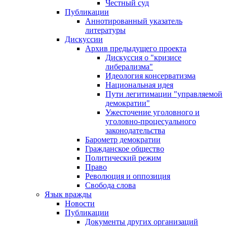
Честный суд
Публикации
Аннотированный указатель
литературы
Дискуссии
Архив предыдущего проекта
Дискуссия о "кризисе
либерализма"
Идеология консерватизма
Национальная идея
Пути легитимации "управляемой
демократии"
Ужесточение уголовного и
уголовно-процесуального
законодательства
Барометр демократии
Гражданское общество
Политический режим
Право
Революция и оппозиция
Свобода слова
Язык вражды
Новости
Публикации
Документы других организаций