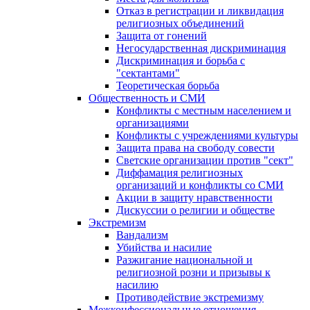
Отказ в регистрации и ликвидация
религиозных объединений
Защита от гонений
Негосударственная дискриминация
Дискриминация и борьба с
"сектантами"
Теоретическая борьба
Общественность и СМИ
Конфликты с местным населением и
организациями
Конфликты с учреждениями культуры
Защита права на свободу совести
Светские организации против "сект"
Диффамация религиозных
организаций и конфликты со СМИ
Акции в защиту нравственности
Дискуссии о религии и обществе
Экстремизм
Вандализм
Убийства и насилие
Разжигание национальной и
религиозной розни и призывы к
насилию
Противодействие экстремизму
Межконфессиональные отношения