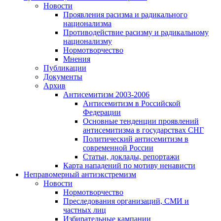
Новости
Проявления расизма и радикального
национализма
Противодействие расизму и радикальному
национализму
Нормотворчество
Мнения
Публикации
Документы
Архив
Антисемитизм 2003-2006
Антисемитизм в Российской
Федерации
Основные тенденции проявлений
антисемитизма в государствах СНГ
Политический антисемитизм в
современной России
Статьи, доклады, репортажи
Карта нападений по мотиву ненависти
Неправомерный антиэкстремизм
Новости
Нормотворчество
Преследования организаций, СМИ и
частных лиц
Избирательные кампании