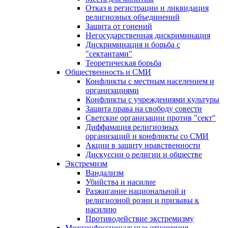
Отказ в регистрации и ликвидация
религиозных объединений
Защита от гонений
Негосударственная дискриминация
Дискриминация и борьба с
"сектантами"
Теоретическая борьба
Общественность и СМИ
Конфликты с местным населением и
организациями
Конфликты с учреждениями культуры
Защита права на свободу совести
Светские организации против "сект"
Диффамация религиозных
организаций и конфликты со СМИ
Акции в защиту нравственности
Дискуссии о религии и обществе
Экстремизм
Вандализм
Убийства и насилие
Разжигание национальной и
религиозной розни и призывы к
насилию
Противодействие экстремизму
Межконфессиональные отношения