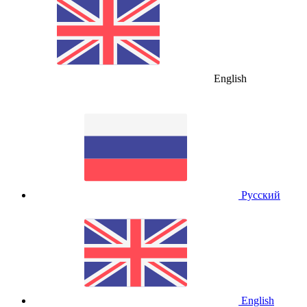
English
Русский
English