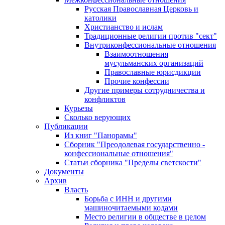
Русская Православная Церковь и
католики
Христианство и ислам
Традиционные религии против "сект"
Внутриконфессиональные отношения
Взаимоотношения
мусульманских организаций
Православные юрисдикции
Прочие конфессии
Другие примеры сотрудничества и
конфликтов
Курьезы
Сколько верующих
Публикации
Из книг "Панорамы"
Сборник "Преодолевая государственно -
конфессиональные отношения"
Статьи сборника "Пределы светскости"
Документы
Архив
Власть
Борьба с ИНН и другими
машиночитаемыми кодами
Место религии в обществе в целом