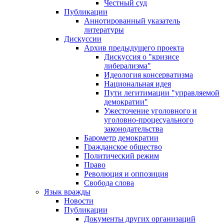
Честный суд
Публикации
Аннотированный указатель
литературы
Дискуссии
Архив предыдущего проекта
Дискуссия о "кризисе
либерализма"
Идеология консерватизма
Национальная идея
Пути легитимации "управляемой
демократии"
Ужесточение уголовного и
уголовно-процесуального
законодательства
Барометр демократии
Гражданское общество
Политический режим
Право
Революция и оппозиция
Свобода слова
Язык вражды
Новости
Публикации
Документы других организаций