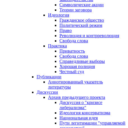
Символические акции
Теории заговора
Идеология
Гражданское общество
Политический режим
Право
Революция и контрреволюция
Свобода слова
Практика
Приватность
Свобода слова
Справедливые выборы
Хорошая полиция
Честный суд
Публикации
Аннотированный указатель
литературы
Дискуссии
Архив предыдущего проекта
Дискуссия о "кризисе
либерализма"
Идеология консерватизма
Национальная идея
Пути легитимации "управляемой