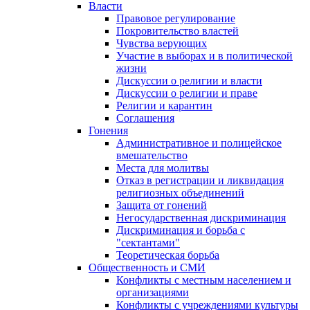
Власти
Правовое регулирование
Покровительство властей
Чувства верующих
Участие в выборах и в политической
жизни
Дискуссии о религии и власти
Дискуссии о религии и праве
Религии и карантин
Соглашения
Гонения
Административное и полицейское
вмешательство
Места для молитвы
Отказ в регистрации и ликвидация
религиозных объединений
Защита от гонений
Негосударственная дискриминация
Дискриминация и борьба с
"сектантами"
Теоретическая борьба
Общественность и СМИ
Конфликты с местным населением и
организациями
Конфликты с учреждениями культуры