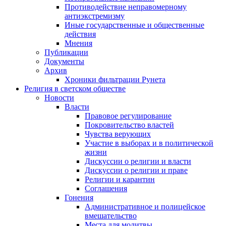
Противодействие неправомерному
антиэкстремизму
Иные государственные и общественные
действия
Мнения
Публикации
Документы
Архив
Хроники фильтрации Рунета
Религия в светском обществе
Новости
Власти
Правовое регулирование
Покровительство властей
Чувства верующих
Участие в выборах и в политической
жизни
Дискуссии о религии и власти
Дискуссии о религии и праве
Религии и карантин
Соглашения
Гонения
Административное и полицейское
вмешательство
Места для молитвы