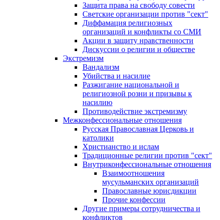
Защита права на свободу совести
Светские организации против "сект"
Диффамация религиозных
организаций и конфликты со СМИ
Акции в защиту нравственности
Дискуссии о религии и обществе
Экстремизм
Вандализм
Убийства и насилие
Разжигание национальной и
религиозной розни и призывы к
насилию
Противодействие экстремизму
Межконфессиональные отношения
Русская Православная Церковь и
католики
Христианство и ислам
Традиционные религии против "сект"
Внутриконфессиональные отношения
Взаимоотношения
мусульманских организаций
Православные юрисдикции
Прочие конфессии
Другие примеры сотрудничества и
конфликтов