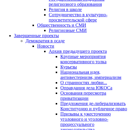
религиозного образования
Религия в школе
Сотрудничество в культурно-
просветительской сфере
Общественность и СМИ
Религиозные СМИ
Завершенные проекты
Демократия в осаде
Новости
Архив предыдущего проекта
Крупные мероприятия
консервативного толка
Курьезы
Национальная идея,
антивестернизм, империализм
О странностях любви...
Оправдания дела ЮКОСа
Основания пересмотра
приватизации
Предложения де-либерализовать
Конституцию и публичное право
Призывы к ужесточению
уголовного и уголовно-
процессуального
законодательства