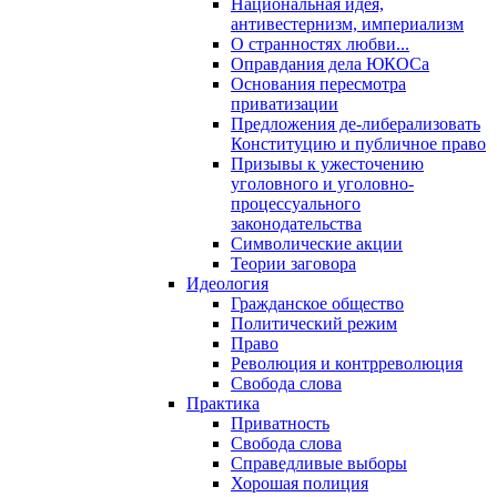
Национальная идея,
антивестернизм, империализм
О странностях любви...
Оправдания дела ЮКОСа
Основания пересмотра
приватизации
Предложения де-либерализовать
Конституцию и публичное право
Призывы к ужесточению
уголовного и уголовно-
процессуального
законодательства
Символические акции
Теории заговора
Идеология
Гражданское общество
Политический режим
Право
Революция и контрреволюция
Свобода слова
Практика
Приватность
Свобода слова
Справедливые выборы
Хорошая полиция