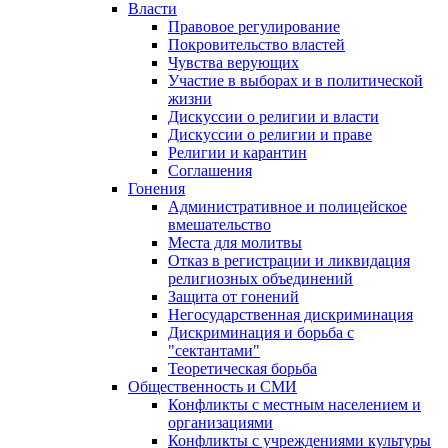
Власти
Правовое регулирование
Покровительство властей
Чувства верующих
Участие в выборах и в политической
жизни
Дискуссии о религии и власти
Дискуссии о религии и праве
Религии и карантин
Соглашения
Гонения
Административное и полицейское
вмешательство
Места для молитвы
Отказ в регистрации и ликвидация
религиозных объединений
Защита от гонений
Негосударственная дискриминация
Дискриминация и борьба с
"сектантами"
Теоретическая борьба
Общественность и СМИ
Конфликты с местным населением и
организациями
Конфликты с учреждениями культуры