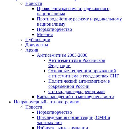
Новости
Проявления расизма и радикального
национализма
Противодействие расизму и радикальному
национализму
Нормотворчество
Мнения
Публикации
Документы
Архив
Антисемитизм 2003-2006
Антисемитизм в Российской
Федерации
Основные тенденции проявлений
антисемитизма в государствах СНГ
Политический антисемитизм в
современной России
Статьи, доклады, репортажи
Карта нападений по мотиву ненависти
Неправомерный антиэкстремизм
Новости
Нормотворчество
Преследования организаций, СМИ и
частных лиц
Избирательные кампании