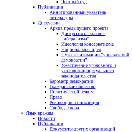
Честный суд
Публикации
Аннотированный указатель
литературы
Дискуссии
Архив предыдущего проекта
Дискуссия о "кризисе
либерализма"
Идеология консерватизма
Национальная идея
Пути легитимации "управляемой
демократии"
Ужесточение уголовного и
уголовно-процесуального
законодательства
Барометр демократии
Гражданское общество
Политический режим
Право
Революция и оппозиция
Свобода слова
Язык вражды
Новости
Публикации
Документы других организаций