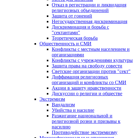
Отказ в регистрации и ликвидация
религиозных объединений
Защита от гонений
Негосударственная дискриминация
Дискриминация и борьба с
"сектантами"
Теоретическая борьба
Общественность и СМИ
Конфликты с местным населением и
организациями
Конфликты с учреждениями культуры
Защита права на свободу совести
Светские организации против "сект"
Диффамация религиозных
организаций и конфликты со СМИ
Акции в защиту нравственности
Дискуссии о религии и обществе
Экстремизм
Вандализм
Убийства и насилие
Разжигание национальной и
религиозной розни и призывы к
насилию
Противодействие экстремизму
Межконфессиональные отношения