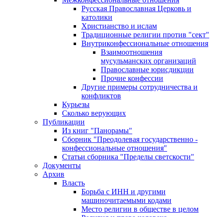
Русская Православная Церковь и
католики
Христианство и ислам
Традиционные религии против "сект"
Внутриконфессиональные отношения
Взаимоотношения
мусульманских организаций
Православные юрисдикции
Прочие конфессии
Другие примеры сотрудничества и
конфликтов
Курьезы
Сколько верующих
Публикации
Из книг "Панорамы"
Сборник "Преодолевая государственно -
конфессиональные отношения"
Статьи сборника "Пределы светскости"
Документы
Архив
Власть
Борьба с ИНН и другими
машиночитаемыми кодами
Место религии в обществе в целом