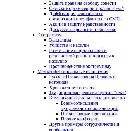
Защита права на свободу совести
Светские организации против "сект"
Диффамация религиозных
организаций и конфликты со СМИ
Акции в защиту нравственности
Дискуссии о религии и обществе
Экстремизм
Вандализм
Убийства и насилие
Разжигание национальной и
религиозной розни и призывы к
насилию
Противодействие экстремизму
Межконфессиональные отношения
Русская Православная Церковь и
католики
Христианство и ислам
Традиционные религии против "сект"
Внутриконфессиональные отношения
Взаимоотношения
мусульманских организаций
Православные юрисдикции
Прочие конфессии
Другие примеры сотрудничества и
конфликтов