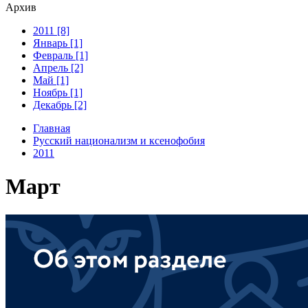
Архив
2011 [8]
Январь [1]
Февраль [1]
Апрель [2]
Май [1]
Ноябрь [1]
Декабрь [2]
Главная
Русский национализм и ксенофобия
2011
Март