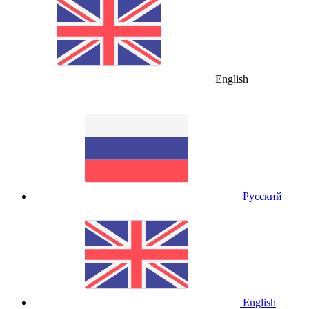
English
Русский
English