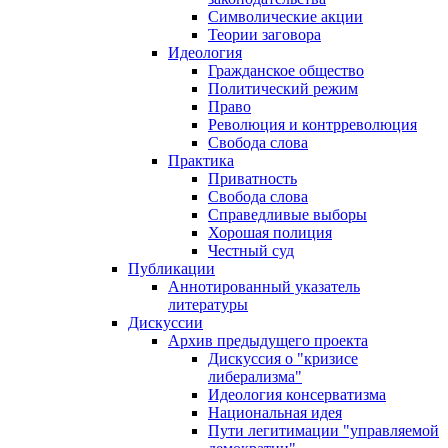
Символические акции
Теории заговора
Идеология
Гражданское общество
Политический режим
Право
Революция и контрреволюция
Свобода слова
Практика
Приватность
Свобода слова
Справедливые выборы
Хорошая полиция
Честный суд
Публикации
Аннотированный указатель
литературы
Дискуссии
Архив предыдущего проекта
Дискуссия о "кризисе
либерализма"
Идеология консерватизма
Национальная идея
Пути легитимации "управляемой