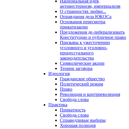
Национальная идея,
антивестернизм, империализм
О странностях любви...
Оправдания дела ЮКОСа
Основания пересмотра
приватизации
Предложения де-либерализовать
Конституцию и публичное право
Призывы к ужесточению
уголовного и уголовно-
процессуального
законодательства
Символические акции
Теории заговора
Идеология
Гражданское общество
Политический режим
Право
Революция и контрреволюция
Свобода слова
Практика
Приватность
Свобода слова
Справедливые выборы
Хорошая полиция