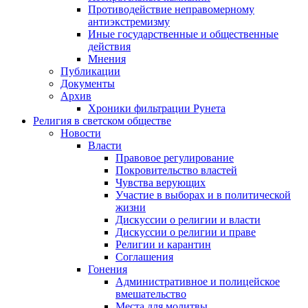
Противодействие неправомерному
антиэкстремизму
Иные государственные и общественные
действия
Мнения
Публикации
Документы
Архив
Хроники фильтрации Рунета
Религия в светском обществе
Новости
Власти
Правовое регулирование
Покровительство властей
Чувства верующих
Участие в выборах и в политической
жизни
Дискуссии о религии и власти
Дискуссии о религии и праве
Религии и карантин
Соглашения
Гонения
Административное и полицейское
вмешательство
Места для молитвы