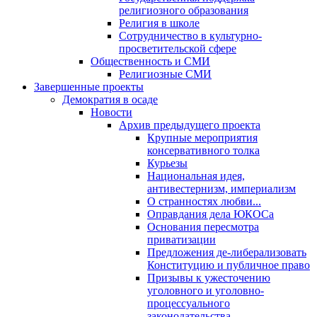
религиозного образования
Религия в школе
Сотрудничество в культурно-
просветительской сфере
Общественность и СМИ
Религиозные СМИ
Завершенные проекты
Демократия в осаде
Новости
Архив предыдущего проекта
Крупные мероприятия
консервативного толка
Курьезы
Национальная идея,
антивестернизм, империализм
О странностях любви...
Оправдания дела ЮКОСа
Основания пересмотра
приватизации
Предложения де-либерализовать
Конституцию и публичное право
Призывы к ужесточению
уголовного и уголовно-
процессуального
законодательства