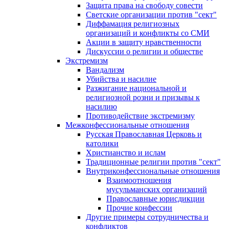
Защита права на свободу совести
Светские организации против "сект"
Диффамация религиозных
организаций и конфликты со СМИ
Акции в защиту нравственности
Дискуссии о религии и обществе
Экстремизм
Вандализм
Убийства и насилие
Разжигание национальной и
религиозной розни и призывы к
насилию
Противодействие экстремизму
Межконфессиональные отношения
Русская Православная Церковь и
католики
Христианство и ислам
Традиционные религии против "сект"
Внутриконфессиональные отношения
Взаимоотношения
мусульманских организаций
Православные юрисдикции
Прочие конфессии
Другие примеры сотрудничества и
конфликтов