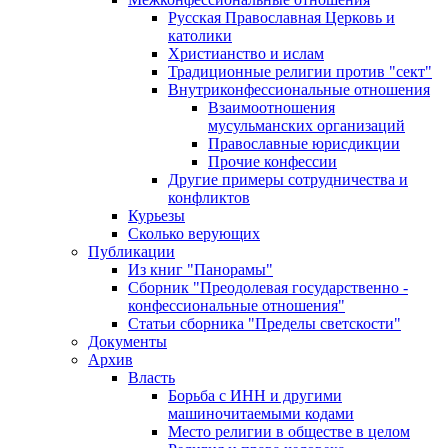
Русская Православная Церковь и
католики
Христианство и ислам
Традиционные религии против "сект"
Внутриконфессиональные отношения
Взаимоотношения
мусульманских организаций
Православные юрисдикции
Прочие конфессии
Другие примеры сотрудничества и
конфликтов
Курьезы
Сколько верующих
Публикации
Из книг "Панорамы"
Сборник "Преодолевая государственно -
конфессиональные отношения"
Статьи сборника "Пределы светскости"
Документы
Архив
Власть
Борьба с ИНН и другими
машиночитаемыми кодами
Место религии в обществе в целом