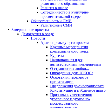
религиозного образования
Религия в школе
Сотрудничество в культурно-
просветительской сфере
Общественность и СМИ
Религиозные СМИ
Завершенные проекты
Демократия в осаде
Новости
Архив предыдущего проекта
Крупные мероприятия
консервативного толка
Курьезы
Национальная идея,
антивестернизм, империализм
О странностях любви...
Оправдания дела ЮКОСа
Основания пересмотра
приватизации
Предложения де-либерализовать
Конституцию и публичное право
Призывы к ужесточению
уголовного и уголовно-
процессуального
законодательства