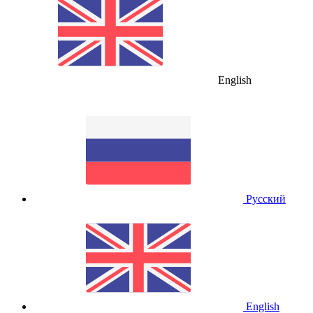
English
Русский
English