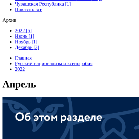
Чувашская Республика [1]
Показать все
Архив
2022 [5]
Июнь [1]
Ноябрь [1]
Декабрь [3]
Главная
Русский национализм и ксенофобия
2022
Апрель