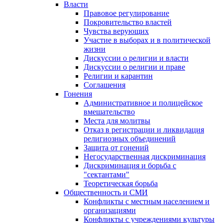
Власти
Правовое регулирование
Покровительство властей
Чувства верующих
Участие в выборах и в политической
жизни
Дискуссии о религии и власти
Дискуссии о религии и праве
Религии и карантин
Соглашения
Гонения
Административное и полицейское
вмешательство
Места для молитвы
Отказ в регистрации и ликвидация
религиозных объединений
Защита от гонений
Негосударственная дискриминация
Дискриминация и борьба с
"сектантами"
Теоретическая борьба
Общественность и СМИ
Конфликты с местным населением и
организациями
Конфликты с учреждениями культуры