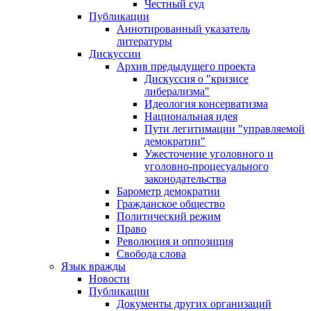
Честный суд
Публикации
Аннотированный указатель
литературы
Дискуссии
Архив предыдущего проекта
Дискуссия о "кризисе
либерализма"
Идеология консерватизма
Национальная идея
Пути легитимации "управляемой
демократии"
Ужесточение уголовного и
уголовно-процесуального
законодательства
Барометр демократии
Гражданское общество
Политический режим
Право
Революция и оппозиция
Свобода слова
Язык вражды
Новости
Публикации
Документы других организаций