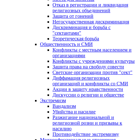
Отказ в регистрации и ликвидация
религиозных объединений
Защита от гонений
Негосударственная дискриминация
Дискриминация и борьба с
"сектантами"
Теоретическая борьба
Общественность и СМИ
Конфликты с местным населением и
организациями
Конфликты с учреждениями культуры
Защита права на свободу совести
Светские организации против "сект"
Диффамация религиозных
организаций и конфликты со СМИ
Акции в защиту нравственности
Дискуссии о религии и обществе
Экстремизм
Вандализм
Убийства и насилие
Разжигание национальной и
религиозной розни и призывы к
насилию
Противодействие экстремизму
Межконфессиональные отношения