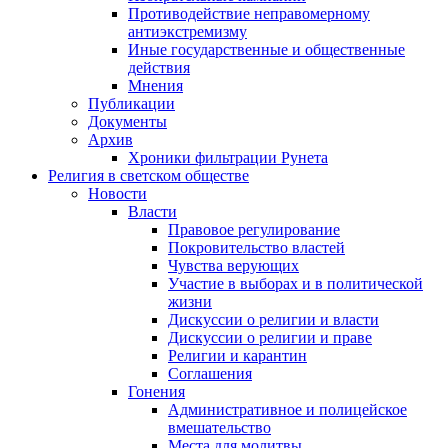
Противодействие неправомерному
антиэкстремизму
Иные государственные и общественные
действия
Мнения
Публикации
Документы
Архив
Хроники фильтрации Рунета
Религия в светском обществе
Новости
Власти
Правовое регулирование
Покровительство властей
Чувства верующих
Участие в выборах и в политической
жизни
Дискуссии о религии и власти
Дискуссии о религии и праве
Религии и карантин
Соглашения
Гонения
Административное и полицейское
вмешательство
Места для молитвы