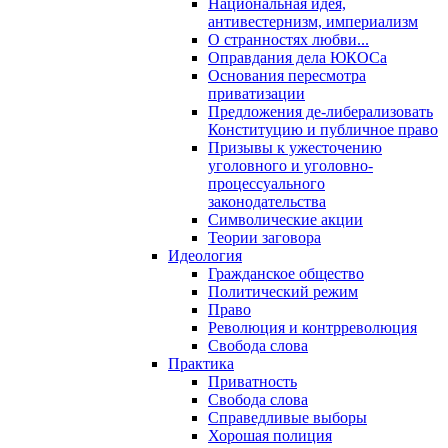
Национальная идея,
антивестернизм, империализм
О странностях любви...
Оправдания дела ЮКОСа
Основания пересмотра
приватизации
Предложения де-либерализовать
Конституцию и публичное право
Призывы к ужесточению
уголовного и уголовно-
процессуального
законодательства
Символические акции
Теории заговора
Идеология
Гражданское общество
Политический режим
Право
Революция и контрреволюция
Свобода слова
Практика
Приватность
Свобода слова
Справедливые выборы
Хорошая полиция