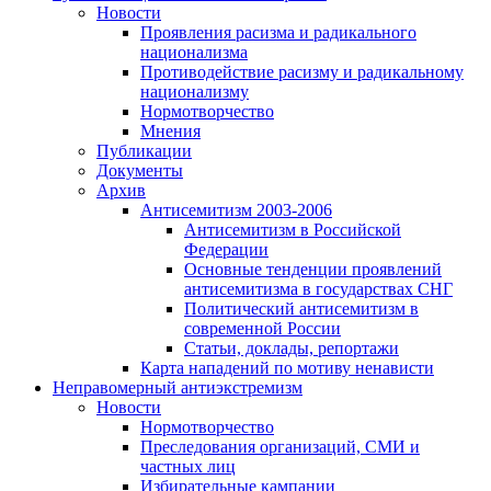
Новости
Проявления расизма и радикального
национализма
Противодействие расизму и радикальному
национализму
Нормотворчество
Мнения
Публикации
Документы
Архив
Антисемитизм 2003-2006
Антисемитизм в Российской
Федерации
Основные тенденции проявлений
антисемитизма в государствах СНГ
Политический антисемитизм в
современной России
Статьи, доклады, репортажи
Карта нападений по мотиву ненависти
Неправомерный антиэкстремизм
Новости
Нормотворчество
Преследования организаций, СМИ и
частных лиц
Избирательные кампании