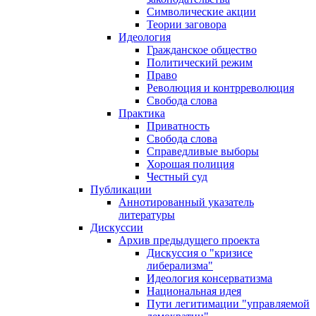
Символические акции
Теории заговора
Идеология
Гражданское общество
Политический режим
Право
Революция и контрреволюция
Свобода слова
Практика
Приватность
Свобода слова
Справедливые выборы
Хорошая полиция
Честный суд
Публикации
Аннотированный указатель
литературы
Дискуссии
Архив предыдущего проекта
Дискуссия о "кризисе
либерализма"
Идеология консерватизма
Национальная идея
Пути легитимации "управляемой