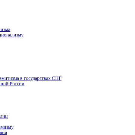
лизма
ционализму
емитизма в государствах СНГ
нной России
 лиц
емизму
вия