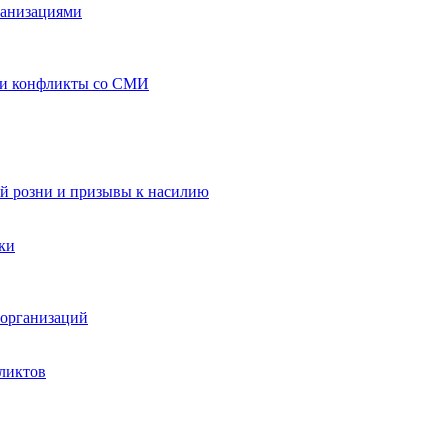
ганизациями
 и конфликты со СМИ
й розни и призывы к насилию
ки
организаций
ликтов