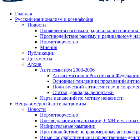
Главная
Русский национализм и ксенофобия
Новости
Проявления расизма и радикального национа
Противодействие расизму и радикальному на
Нормотворчество
Мнения
Публикации
Документы
Архив
Антисемитизм 2003-2006
Антисемитизм в Российской Федерации
Основные тенденции проявлений антис
Политический антисемитизм в совреме
Статьи, доклады, репортажи
Карта нападений по мотиву ненависти
Неправомерный антиэкстремизм
Новости
Нормотворчество
Преследования организаций, СМИ и частных
Избирательные кампании
Противодействие неправомерному антиэкстр
Иные государственные и общественные дейст