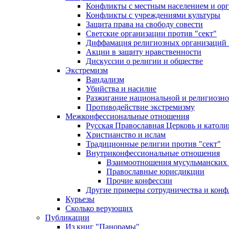
Конфликты с местным населением и ор
Конфликты с учреждениями культуры
Защита права на свободу совести
Светские организации против "сект"
Диффамация религиозных организаций
Акции в защиту нравственности
Дискуссии о религии и обществе
Экстремизм
Вандализм
Убийства и насилие
Разжигание национальной и религиозно
Противодействие экстремизму
Межконфессиональные отношения
Русская Православная Церковь и католи
Христианство и ислам
Традиционные религии против "сект"
Внутриконфессиональные отношения
Взаимоотношения мусульманских 
Православные юрисдикции
Прочие конфессии
Другие примеры сотрудничества и конф
Курьезы
Сколько верующих
Публикации
Из книг "Панорамы"