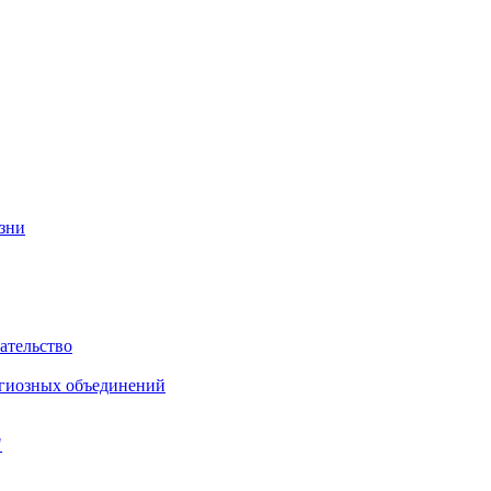
изни
ательство
игиозных объединений
"