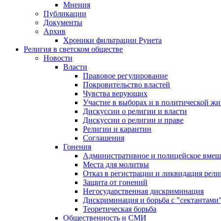
Мнения
Публикации
Документы
Архив
Хроники фильтрации Рунета
Религия в светском обществе
Новости
Власти
Правовое регулирование
Покровительство властей
Чувства верующих
Участие в выборах и в политической ж
Дискуссии о религии и власти
Дискуссии о религии и праве
Религии и карантин
Соглашения
Гонения
Административное и полицейское вмеш
Места для молитвы
Отказ в регистрации и ликвидация рел
Защита от гонений
Негосударственная дискриминация
Дискриминация и борьба с "сектантами
Теоретическая борьба
Общественность и СМИ