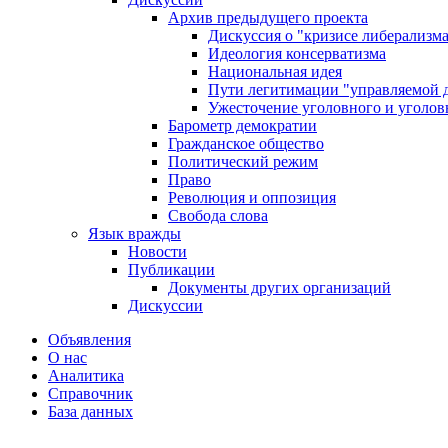
Архив предыдущего проекта
Дискуссия о "кризисе либерализм
Идеология консерватизма
Национальная идея
Пути легитимации "управляемой 
Ужесточение уголовного и уголов
Барометр демократии
Гражданское общество
Политический режим
Право
Революция и оппозиция
Свобода слова
Язык вражды
Новости
Публикации
Документы других организаций
Дискуссии
Объявления
О нас
Аналитика
Справочник
База данных