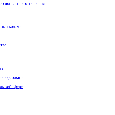
фессиональные отношения"
мыми кодами
ство
ве
го образования
льской сфере