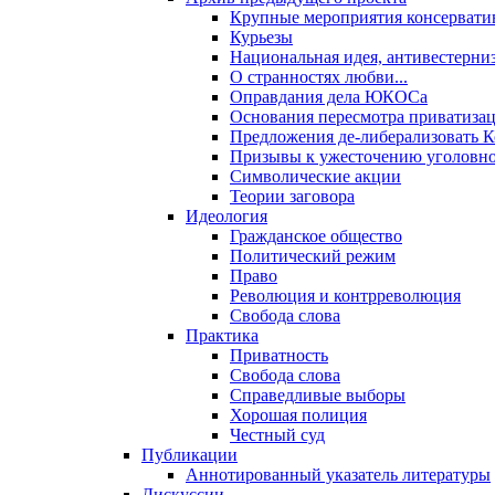
Крупные мероприятия консервати
Курьезы
Национальная идея, антивестерни
О странностях любви...
Оправдания дела ЮКОСа
Основания пересмотра приватиза
Предложения де-либерализовать 
Призывы к ужесточению уголовног
Символические акции
Теории заговора
Идеология
Гражданское общество
Политический режим
Право
Революция и контрреволюция
Свобода слова
Практика
Приватность
Свобода слова
Справедливые выборы
Хорошая полиция
Честный суд
Публикации
Аннотированный указатель литературы
Дискуссии