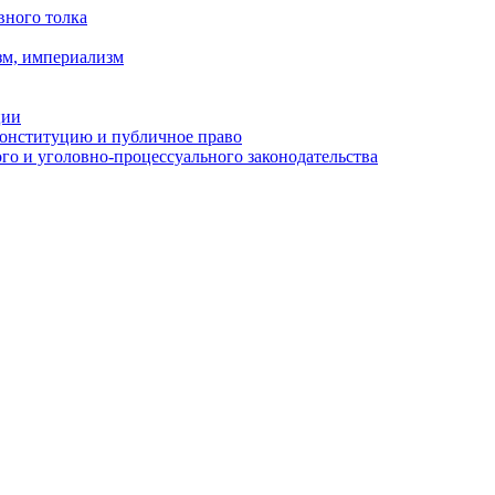
вного толка
зм, империализм
ции
Конституцию и публичное право
о и уголовно-процессуального законодательства