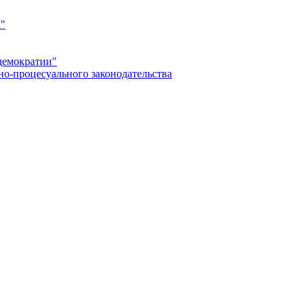
а"
демократии"
но-процесуального законодательства