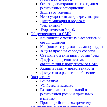
Отказ в регистрации и ликвидация
религиозных объединений
Защита от гонений
Негосударственная дискриминация
Дискриминация и борьба с
"сектантами"
Теоретическая борьба
Общественность и СМИ
Конфликты с местным населением и
организациями
Конфликты с учреждениями культуры
Защита права на свободу совести
Светские организации против "сект"
Диффамация религиозных
организаций и конфликты со СМИ
Акции в защиту нравственности
Дискуссии о религии и обществе
Экстремизм
Вандализм
Убийства и насилие
Разжигание национальной и
религиозной розни и призывы к
насилию
Противодействие экстремизму
Межконфессиональные отношения