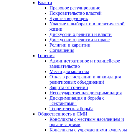
Власти
Правовое регулирование
Покровительство властей
Чувства верующих
Участие в выборах и в политической
жизни
Дискуссии о религии и власти
Дискуссии о религии и праве
Религии и карантин
Соглашения
Гонения
Административное и полицейское
вмешательство
Места для молитвы
Отказ в регистрации и ликвидация
религиозных объединений
Защита от гонений
Негосударственная дискриминация
Дискриминация и борьба с
"сектантами"
Теоретическая борьба
Общественность и СМИ
Конфликты с местным населением и
организациями
Конфликты с учреждениями культуры