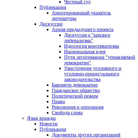
Честный суд
Публикации
Аннотированный указатель
литературы
Дискуссии
Архив предыдущего проекта
Дискуссия о "кризисе
либерализма"
Идеология консерватизма
Национальная идея
Пути легитимации "управляемой
демократии"
Ужесточение уголовного и
уголовно-процесуального
законодательства
Барометр демократии
Гражданское общество
Политический режим
Право
Революция и оппозиция
Свобода слова
Язык вражды
Новости
Публикации
Документы других организаций