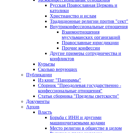
Русская Православная Церковь и
католики
Христианство и ислам
Традиционные религии против "сект"
Внутриконфессиональные отношения
Взаимоотношения
мусульманских организаций
Православные юрисдикции
Прочие конфессии
Другие примеры сотрудничества и
конфликтов
Курьезы
Сколько верующих
Публикации
Из книг "Панорамы"
Сборник "Преодолевая государственно -
конфессиональные отношения"
Статьи сборника "Пределы светскости"
Документы
Архив
Власть
Борьба с ИНН и другими
машиночитаемыми кодами
Место религии в обществе в целом