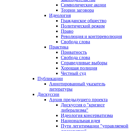
Символические акции
Теории заговора
Идеология
Гражданское общество
Политический режим
Право
Революция и контрреволюция
Свобода слова
Практика
Приватность
Свобода слова
Справедливые выборы
Хорошая полиция
Честный суд
Публикации
Аннотированный указатель
литературы
Дискуссии
Архив предыдущего проекта
Дискуссия о "кризисе
либерализма"
Идеология консерватизма
Национальная идея
Пути легитимации "управляемой