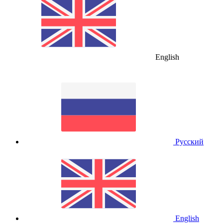
English
Русский
English