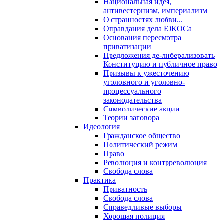
Национальная идея,
антивестернизм, империализм
О странностях любви...
Оправдания дела ЮКОСа
Основания пересмотра
приватизации
Предложения де-либерализовать
Конституцию и публичное право
Призывы к ужесточению
уголовного и уголовно-
процессуального
законодательства
Символические акции
Теории заговора
Идеология
Гражданское общество
Политический режим
Право
Революция и контрреволюция
Свобода слова
Практика
Приватность
Свобода слова
Справедливые выборы
Хорошая полиция