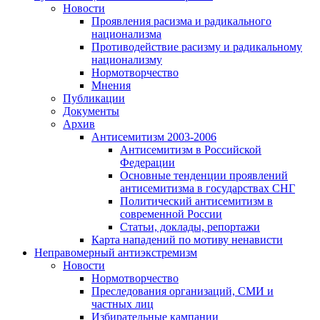
Новости
Проявления расизма и радикального
национализма
Противодействие расизму и радикальному
национализму
Нормотворчество
Мнения
Публикации
Документы
Архив
Антисемитизм 2003-2006
Антисемитизм в Российской
Федерации
Основные тенденции проявлений
антисемитизма в государствах СНГ
Политический антисемитизм в
современной России
Статьи, доклады, репортажи
Карта нападений по мотиву ненависти
Неправомерный антиэкстремизм
Новости
Нормотворчество
Преследования организаций, СМИ и
частных лиц
Избирательные кампании