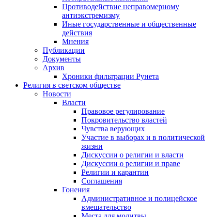
Противодействие неправомерному
антиэкстремизму
Иные государственные и общественные
действия
Мнения
Публикации
Документы
Архив
Хроники фильтрации Рунета
Религия в светском обществе
Новости
Власти
Правовое регулирование
Покровительство властей
Чувства верующих
Участие в выборах и в политической
жизни
Дискуссии о религии и власти
Дискуссии о религии и праве
Религии и карантин
Соглашения
Гонения
Административное и полицейское
вмешательство
Места для молитвы