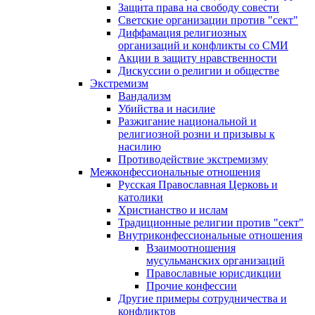
Защита права на свободу совести
Светские организации против "сект"
Диффамация религиозных
организаций и конфликты со СМИ
Акции в защиту нравственности
Дискуссии о религии и обществе
Экстремизм
Вандализм
Убийства и насилие
Разжигание национальной и
религиозной розни и призывы к
насилию
Противодействие экстремизму
Межконфессиональные отношения
Русская Православная Церковь и
католики
Христианство и ислам
Традиционные религии против "сект"
Внутриконфессиональные отношения
Взаимоотношения
мусульманских организаций
Православные юрисдикции
Прочие конфессии
Другие примеры сотрудничества и
конфликтов