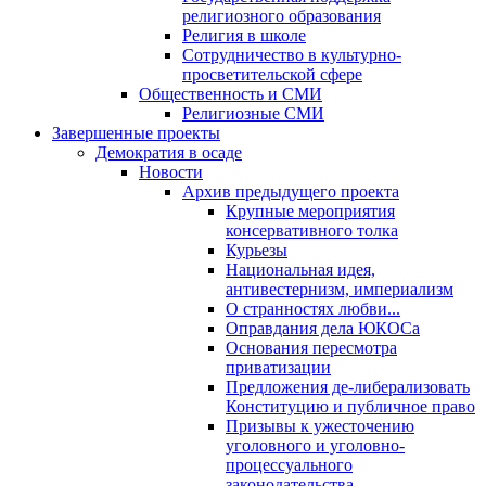
религиозного образования
Религия в школе
Сотрудничество в культурно-
просветительской сфере
Общественность и СМИ
Религиозные СМИ
Завершенные проекты
Демократия в осаде
Новости
Архив предыдущего проекта
Крупные мероприятия
консервативного толка
Курьезы
Национальная идея,
антивестернизм, империализм
О странностях любви...
Оправдания дела ЮКОСа
Основания пересмотра
приватизации
Предложения де-либерализовать
Конституцию и публичное право
Призывы к ужесточению
уголовного и уголовно-
процессуального
законодательства