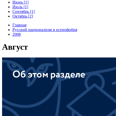
Июнь [1]
Июль [1]
Сентябрь [1]
Октябрь [2]
Главная
Русский национализм и ксенофобия
2008
Август