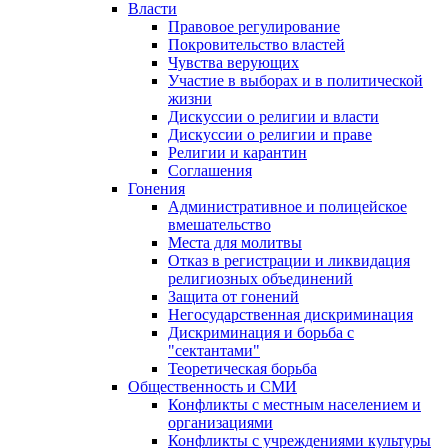
Власти
Правовое регулирование
Покровительство властей
Чувства верующих
Участие в выборах и в политической
жизни
Дискуссии о религии и власти
Дискуссии о религии и праве
Религии и карантин
Соглашения
Гонения
Административное и полицейское
вмешательство
Места для молитвы
Отказ в регистрации и ликвидация
религиозных объединений
Защита от гонений
Негосударственная дискриминация
Дискриминация и борьба с
"сектантами"
Теоретическая борьба
Общественность и СМИ
Конфликты с местным населением и
организациями
Конфликты с учреждениями культуры