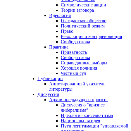
Символические акции
Теории заговора
Идеология
Гражданское общество
Политический режим
Право
Революция и контрреволюция
Свобода слова
Практика
Приватность
Свобода слова
Справедливые выборы
Хорошая полиция
Честный суд
Публикации
Аннотированный указатель
литературы
Дискуссии
Архив предыдущего проекта
Дискуссия о "кризисе
либерализма"
Идеология консерватизма
Национальная идея
Пути легитимации "управляемой