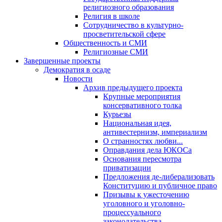
религиозного образования
Религия в школе
Сотрудничество в культурно-
просветительской сфере
Общественность и СМИ
Религиозные СМИ
Завершенные проекты
Демократия в осаде
Новости
Архив предыдущего проекта
Крупные мероприятия
консервативного толка
Курьезы
Национальная идея,
антивестернизм, империализм
О странностях любви...
Оправдания дела ЮКОСа
Основания пересмотра
приватизации
Предложения де-либерализовать
Конституцию и публичное право
Призывы к ужесточению
уголовного и уголовно-
процессуального
законодательства