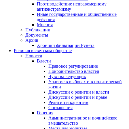
Противодействие неправомерному
антиэкстремизму
Иные государственные и общественные
действия
Мнения
Публикации
Документы
Архив
Хроники фильтрации Рунета
Религия в светском обществе
Новости
Власти
Правовое регулирование
Покровительство властей
Чувства верующих
Участие в выборах и в политической
жизни
Дискуссии о религии и власти
Дискуссии о религии и праве
Религии и карантин
Соглашения
Гонения
Административное и полицейское
вмешательство
Места для молитвы