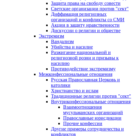
Защита права на свободу совести
Светские организации против "сект"
Диффамация религиозных
организаций и конфликты со СМИ
Акции в защиту нравственности
Дискуссии о религии и обществе
Экстремизм
Вандализм
Убийства и насилие
Разжигание национальной и
религиозной розни и призывы к
насилию
Противодействие экстремизму
Межконфессиональные отношения
Русская Православная Церковь и
католики
Христианство и ислам
Традиционные религии против "сект"
Внутриконфессиональные отношения
Взаимоотношения
мусульманских организаций
Православные юрисдикции
Прочие конфессии
Другие примеры сотрудничества и
конфликтов