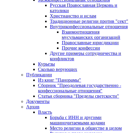
Русская Православная Церковь и
католики
Христианство и ислам
Традиционные религии против "сект"
Внутриконфессиональные отношения
Взаимоотношения
мусульманских организаций
Православные юрисдикции
Прочие конфессии
Другие примеры сотрудничества и
конфликтов
Курьезы
Сколько верующих
Публикации
Из книг "Панорамы"
Сборник "Преодолевая государственно -
конфессиональные отношения"
Статьи сборника "Пределы светскости"
Документы
Архив
Власть
Борьба с ИНН и другими
машиночитаемыми кодами
Место религии в обществе в целом