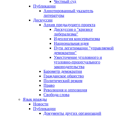
Честный суд
Публикации
Аннотированный указатель
литературы
Дискуссии
Архив предыдущего проекта
Дискуссия о "кризисе
либерализма"
Идеология консерватизма
Национальная идея
Пути легитимации "управляемой
демократии"
Ужесточение уголовного и
уголовно-процесуального
законодательства
Барометр демократии
Гражданское общество
Политический режим
Право
Революция и оппозиция
Свобода слова
Язык вражды
Новости
Публикации
Документы других организаций