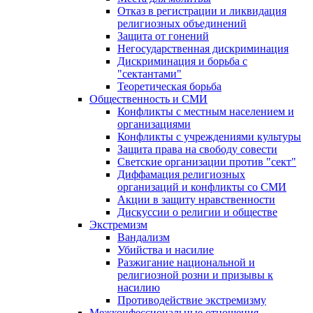
Отказ в регистрации и ликвидация
религиозных объединений
Защита от гонений
Негосударственная дискриминация
Дискриминация и борьба с
"сектантами"
Теоретическая борьба
Общественность и СМИ
Конфликты с местным населением и
организациями
Конфликты с учреждениями культуры
Защита права на свободу совести
Светские организации против "сект"
Диффамация религиозных
организаций и конфликты со СМИ
Акции в защиту нравственности
Дискуссии о религии и обществе
Экстремизм
Вандализм
Убийства и насилие
Разжигание национальной и
религиозной розни и призывы к
насилию
Противодействие экстремизму
Межконфессиональные отношения