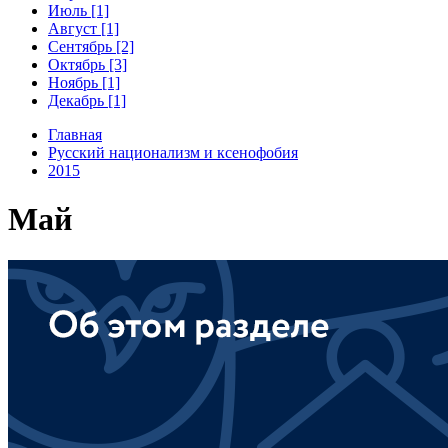
Июль [1]
Август [1]
Сентябрь [2]
Октябрь [3]
Ноябрь [1]
Декабрь [1]
Главная
Русский национализм и ксенофобия
2015
Май