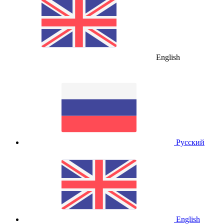
English
Русский
English