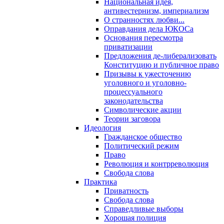
Национальная идея,
антивестернизм, империализм
О странностях любви...
Оправдания дела ЮКОСа
Основания пересмотра
приватизации
Предложения де-либерализовать
Конституцию и публичное право
Призывы к ужесточению
уголовного и уголовно-
процессуального
законодательства
Символические акции
Теории заговора
Идеология
Гражданское общество
Политический режим
Право
Революция и контрреволюция
Свобода слова
Практика
Приватность
Свобода слова
Справедливые выборы
Хорошая полиция