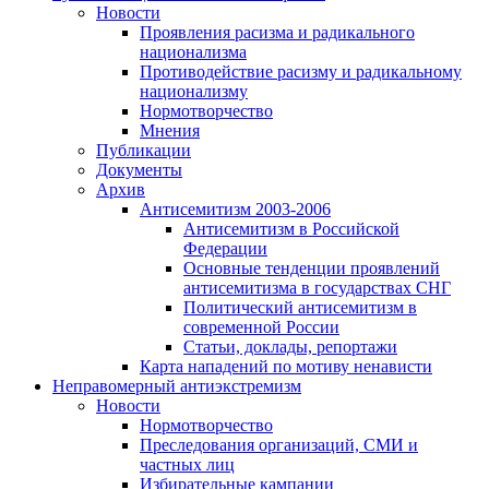
Новости
Проявления расизма и радикального
национализма
Противодействие расизму и радикальному
национализму
Нормотворчество
Мнения
Публикации
Документы
Архив
Антисемитизм 2003-2006
Антисемитизм в Российской
Федерации
Основные тенденции проявлений
антисемитизма в государствах СНГ
Политический антисемитизм в
современной России
Статьи, доклады, репортажи
Карта нападений по мотиву ненависти
Неправомерный антиэкстремизм
Новости
Нормотворчество
Преследования организаций, СМИ и
частных лиц
Избирательные кампании