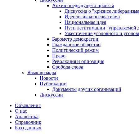
Архив предыдущего проекта
Дискуссия о "кризисе либерализм
Идеология консерватизма
Национальная идея
Пути легитимации "управляемой 
Ужесточение уголовного и уголов
Барометр демократии
Гражданское общество
Политический режим
Право
Революция и оппозиция
Свобода слова
Язык вражды
Новости
Публикации
Документы других организаций
Дискуссии
Объявления
О нас
Аналитика
Справочник
База данных