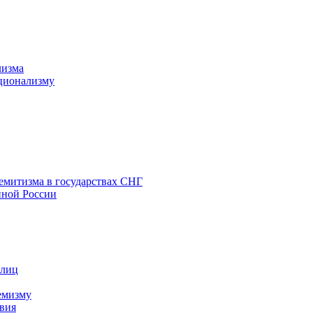
лизма
ционализму
емитизма в государствах СНГ
нной России
 лиц
емизму
вия