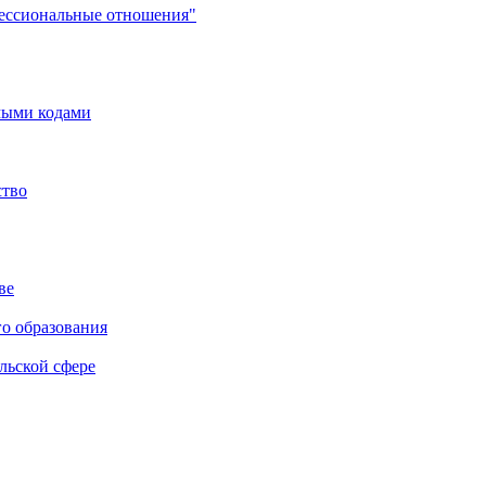
фессиональные отношения"
мыми кодами
ство
ве
го образования
льской сфере