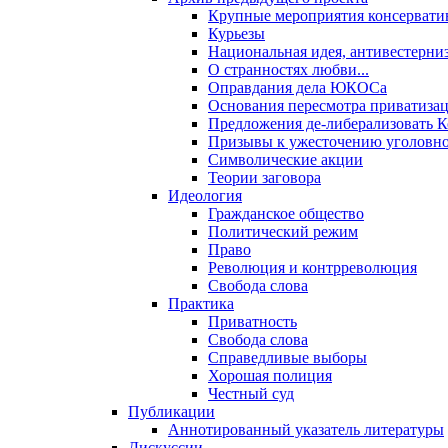
Крупные мероприятия консервати
Курьезы
Национальная идея, антивестерни
О странностях любви...
Оправдания дела ЮКОСа
Основания пересмотра приватиза
Предложения де-либерализовать 
Призывы к ужесточению уголовног
Символические акции
Теории заговора
Идеология
Гражданское общество
Политический режим
Право
Революция и контрреволюция
Свобода слова
Практика
Приватность
Свобода слова
Справедливые выборы
Хорошая полиция
Честный суд
Публикации
Аннотированный указатель литературы
Дискуссии