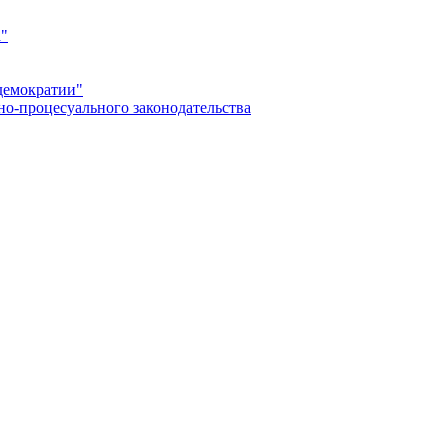
а"
демократии"
но-процесуального законодательства