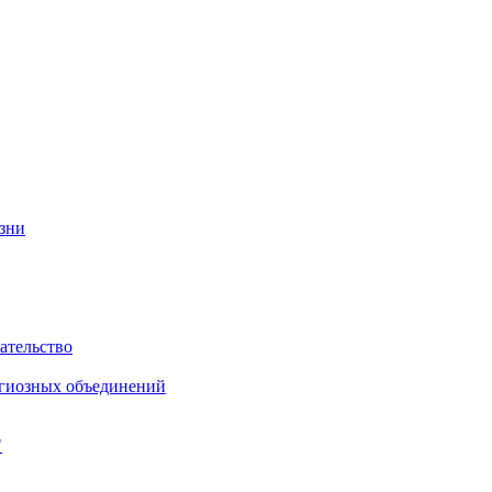
изни
ательство
игиозных объединений
"