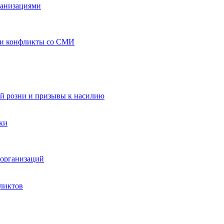
ганизациями
 и конфликты со СМИ
й розни и призывы к насилию
ки
организаций
ликтов