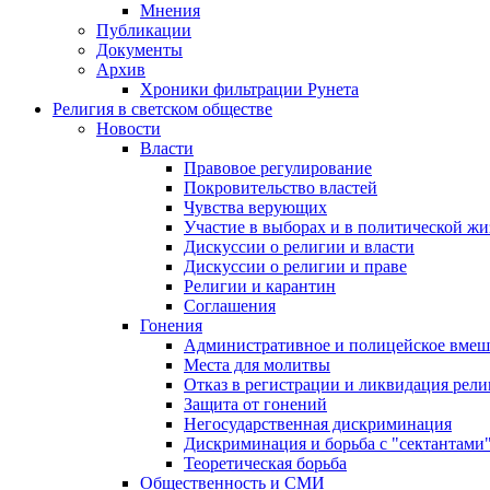
Мнения
Публикации
Документы
Архив
Хроники фильтрации Рунета
Религия в светском обществе
Новости
Власти
Правовое регулирование
Покровительство властей
Чувства верующих
Участие в выборах и в политической ж
Дискуссии о религии и власти
Дискуссии о религии и праве
Религии и карантин
Соглашения
Гонения
Административное и полицейское вмеш
Места для молитвы
Отказ в регистрации и ликвидация рел
Защита от гонений
Негосударственная дискриминация
Дискриминация и борьба с "сектантами
Теоретическая борьба
Общественность и СМИ