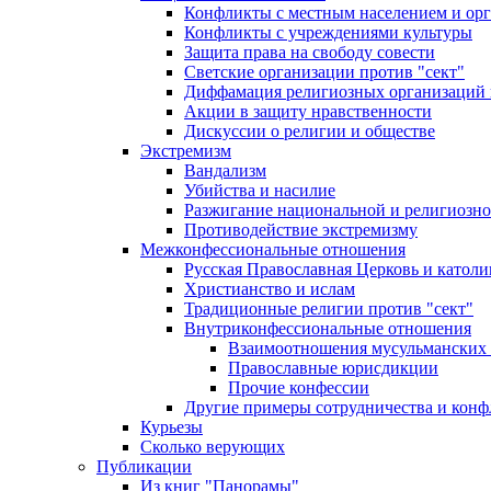
Конфликты с местным населением и ор
Конфликты с учреждениями культуры
Защита права на свободу совести
Светские организации против "сект"
Диффамация религиозных организаций
Акции в защиту нравственности
Дискуссии о религии и обществе
Экстремизм
Вандализм
Убийства и насилие
Разжигание национальной и религиозно
Противодействие экстремизму
Межконфессиональные отношения
Русская Православная Церковь и католи
Христианство и ислам
Традиционные религии против "сект"
Внутриконфессиональные отношения
Взаимоотношения мусульманских 
Православные юрисдикции
Прочие конфессии
Другие примеры сотрудничества и конф
Курьезы
Сколько верующих
Публикации
Из книг "Панорамы"