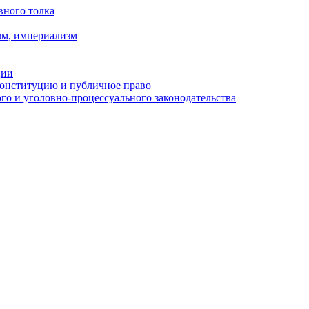
вного толка
зм, империализм
ции
Конституцию и публичное право
о и уголовно-процессуального законодательства