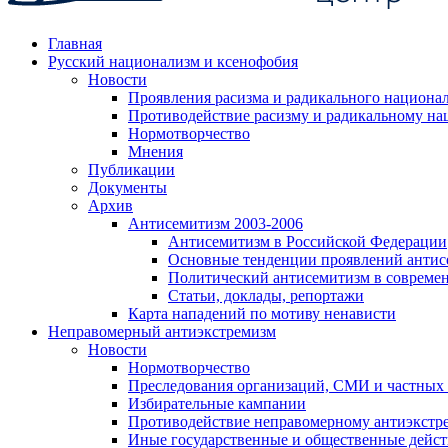
Главная
Русский национализм и ксенофобия
Новости
Проявления расизма и радикального национа
Противодействие расизму и радикальному на
Нормотворчество
Мнения
Публикации
Документы
Архив
Антисемитизм 2003-2006
Антисемитизм в Российской Федерации
Основные тенденции проявлений антис
Политический антисемитизм в совреме
Статьи, доклады, репортажи
Карта нападений по мотиву ненависти
Неправомерный антиэкстремизм
Новости
Нормотворчество
Преследования организаций, СМИ и частных
Избирательные кампании
Противодействие неправомерному антиэкстр
Иные государственные и общественные дейст