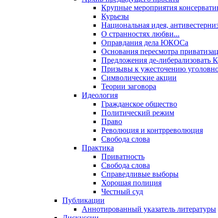
Крупные мероприятия консервати
Курьезы
Национальная идея, антивестерни
О странностях любви...
Оправдания дела ЮКОСа
Основания пересмотра приватиза
Предложения де-либерализовать 
Призывы к ужесточению уголовног
Символические акции
Теории заговора
Идеология
Гражданское общество
Политический режим
Право
Революция и контрреволюция
Свобода слова
Практика
Приватность
Свобода слова
Справедливые выборы
Хорошая полиция
Честный суд
Публикации
Аннотированный указатель литературы
Дискуссии