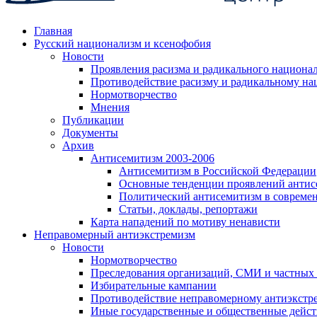
Главная
Русский национализм и ксенофобия
Новости
Проявления расизма и радикального национа
Противодействие расизму и радикальному на
Нормотворчество
Мнения
Публикации
Документы
Архив
Антисемитизм 2003-2006
Антисемитизм в Российской Федерации
Основные тенденции проявлений антис
Политический антисемитизм в совреме
Статьи, доклады, репортажи
Карта нападений по мотиву ненависти
Неправомерный антиэкстремизм
Новости
Нормотворчество
Преследования организаций, СМИ и частных
Избирательные кампании
Противодействие неправомерному антиэкстр
Иные государственные и общественные дейст