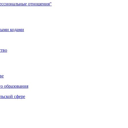
фессиональные отношения"
мыми кодами
ство
ве
го образования
льской сфере