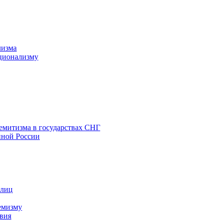
лизма
ционализму
емитизма в государствах СНГ
нной России
 лиц
емизму
вия