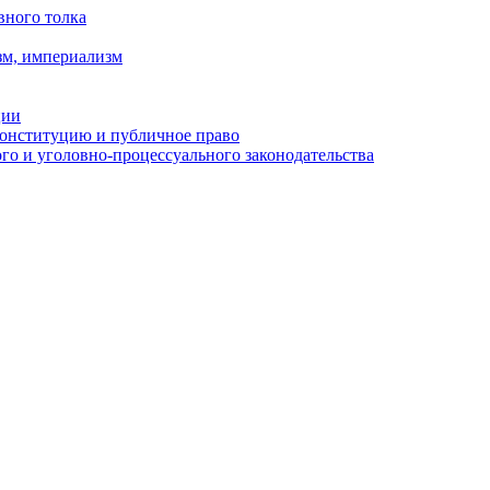
вного толка
зм, империализм
ции
Конституцию и публичное право
о и уголовно-процессуального законодательства