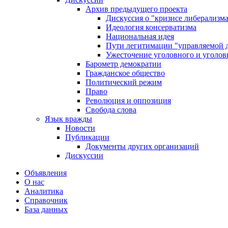
Архив предыдущего проекта
Дискуссия о "кризисе либерализм
Идеология консерватизма
Национальная идея
Пути легитимации "управляемой 
Ужесточение уголовного и уголов
Барометр демократии
Гражданское общество
Политический режим
Право
Революция и оппозиция
Свобода слова
Язык вражды
Новости
Публикации
Документы других организаций
Дискуссии
Объявления
О нас
Аналитика
Справочник
База данных