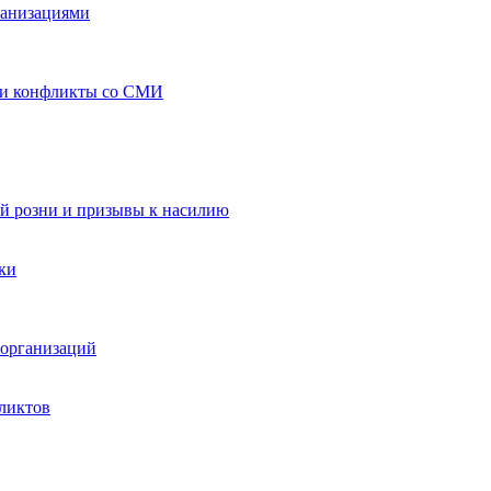
ганизациями
 и конфликты со СМИ
й розни и призывы к насилию
ки
организаций
ликтов