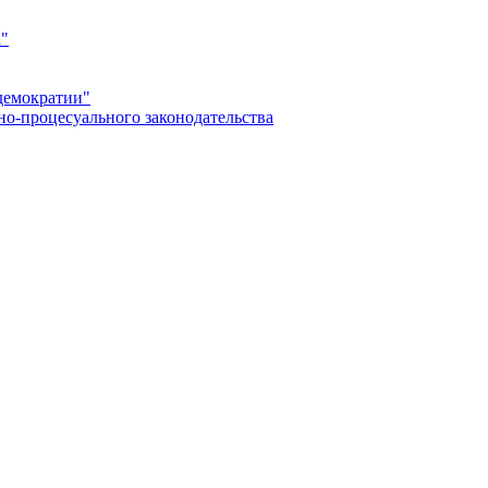
а"
демократии"
но-процесуального законодательства