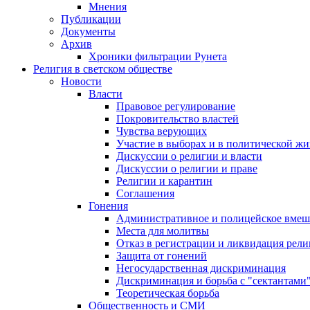
Мнения
Публикации
Документы
Архив
Хроники фильтрации Рунета
Религия в светском обществе
Новости
Власти
Правовое регулирование
Покровительство властей
Чувства верующих
Участие в выборах и в политической ж
Дискуссии о религии и власти
Дискуссии о религии и праве
Религии и карантин
Соглашения
Гонения
Административное и полицейское вмеш
Места для молитвы
Отказ в регистрации и ликвидация рел
Защита от гонений
Негосударственная дискриминация
Дискриминация и борьба с "сектантами
Теоретическая борьба
Общественность и СМИ