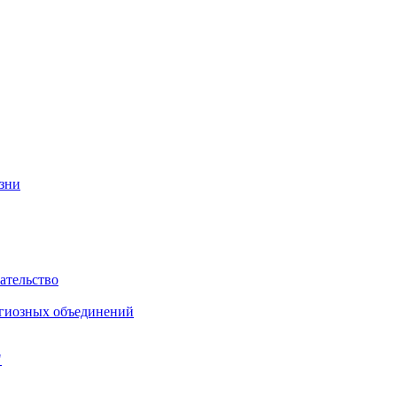
изни
ательство
игиозных объединений
"