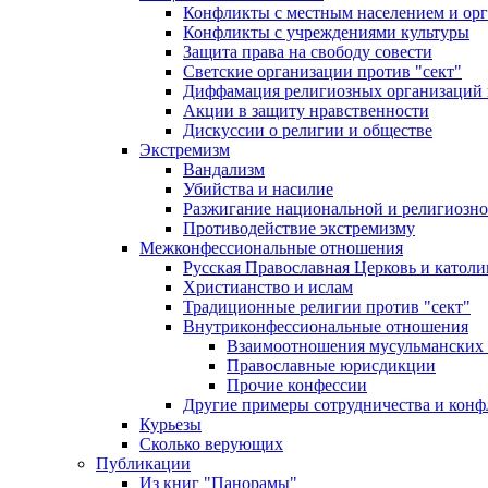
Конфликты с местным населением и ор
Конфликты с учреждениями культуры
Защита права на свободу совести
Светские организации против "сект"
Диффамация религиозных организаций
Акции в защиту нравственности
Дискуссии о религии и обществе
Экстремизм
Вандализм
Убийства и насилие
Разжигание национальной и религиозно
Противодействие экстремизму
Межконфессиональные отношения
Русская Православная Церковь и католи
Христианство и ислам
Традиционные религии против "сект"
Внутриконфессиональные отношения
Взаимоотношения мусульманских 
Православные юрисдикции
Прочие конфессии
Другие примеры сотрудничества и конф
Курьезы
Сколько верующих
Публикации
Из книг "Панорамы"