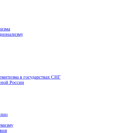
лизма
ционализму
емитизма в государствах СНГ
нной России
 лиц
емизму
вия