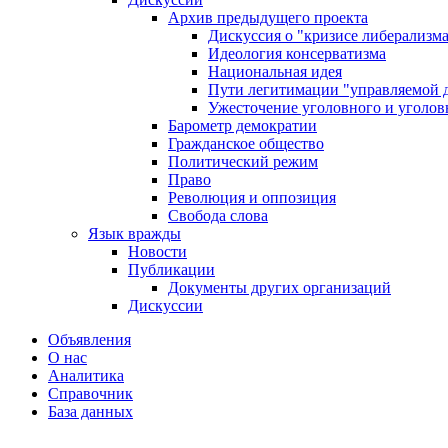
Архив предыдущего проекта
Дискуссия о "кризисе либерализм
Идеология консерватизма
Национальная идея
Пути легитимации "управляемой 
Ужесточение уголовного и уголов
Барометр демократии
Гражданское общество
Политический режим
Право
Революция и оппозиция
Свобода слова
Язык вражды
Новости
Публикации
Документы других организаций
Дискуссии
Объявления
О нас
Аналитика
Справочник
База данных