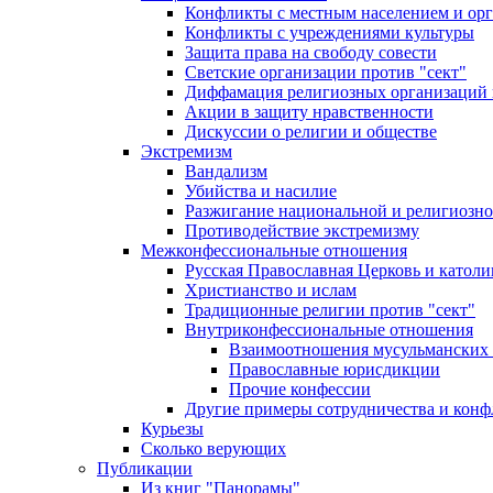
Конфликты с местным населением и ор
Конфликты с учреждениями культуры
Защита права на свободу совести
Светские организации против "сект"
Диффамация религиозных организаций
Акции в защиту нравственности
Дискуссии о религии и обществе
Экстремизм
Вандализм
Убийства и насилие
Разжигание национальной и религиозно
Противодействие экстремизму
Межконфессиональные отношения
Русская Православная Церковь и католи
Христианство и ислам
Традиционные религии против "сект"
Внутриконфессиональные отношения
Взаимоотношения мусульманских 
Православные юрисдикции
Прочие конфессии
Другие примеры сотрудничества и конф
Курьезы
Сколько верующих
Публикации
Из книг "Панорамы"