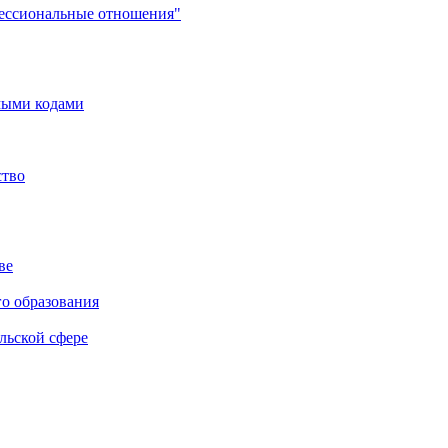
фессиональные отношения"
мыми кодами
ство
ве
го образования
льской сфере