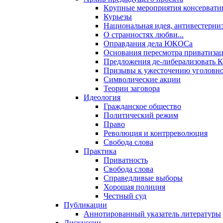
Крупные мероприятия консервати
Курьезы
Национальная идея, антивестерни
О странностях любви...
Оправдания дела ЮКОСа
Основания пересмотра приватиза
Предложения де-либерализовать 
Призывы к ужесточению уголовног
Символические акции
Теории заговора
Идеология
Гражданское общество
Политический режим
Право
Революция и контрреволюция
Свобода слова
Практика
Приватность
Свобода слова
Справедливые выборы
Хорошая полиция
Честный суд
Публикации
Аннотированный указатель литературы
Дискуссии