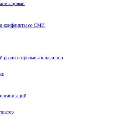
ганизациями
 и конфликты со СМИ
й розни и призывы к насилию
ки
организаций
ликтов