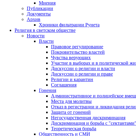
Мнения
Публикации
Документы
Архив
Хроники фильтрации Рунета
Религия в светском обществе
Новости
Власти
Правовое регулирование
Покровительство властей
Чувства верующих
Участие в выборах и в политической ж
Дискуссии о религии и власти
Дискуссии о религии и праве
Религии и карантин
Соглашения
Гонения
Административное и полицейское вмеш
Места для молитвы
Отказ в регистрации и ликвидация рел
Защита от гонений
Негосударственная дискриминация
Дискриминация и борьба с "сектантами
Теоретическая борьба
Общественность и СМИ