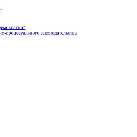
а"
демократии"
но-процесуального законодательства