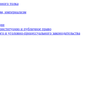
вного толка
зм, империализм
ции
Конституцию и публичное право
о и уголовно-процессуального законодательства