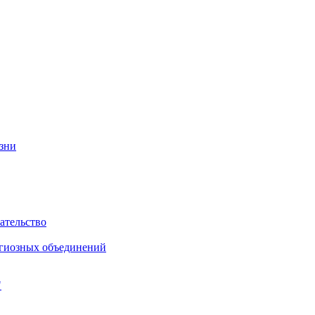
изни
ательство
игиозных объединений
"