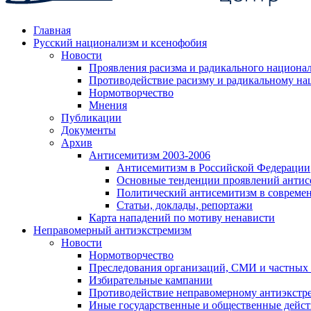
Главная
Русский национализм и ксенофобия
Новости
Проявления расизма и радикального национа
Противодействие расизму и радикальному на
Нормотворчество
Мнения
Публикации
Документы
Архив
Антисемитизм 2003-2006
Антисемитизм в Российской Федерации
Основные тенденции проявлений антис
Политический антисемитизм в совреме
Статьи, доклады, репортажи
Карта нападений по мотиву ненависти
Неправомерный антиэкстремизм
Новости
Нормотворчество
Преследования организаций, СМИ и частных
Избирательные кампании
Противодействие неправомерному антиэкстр
Иные государственные и общественные дейст