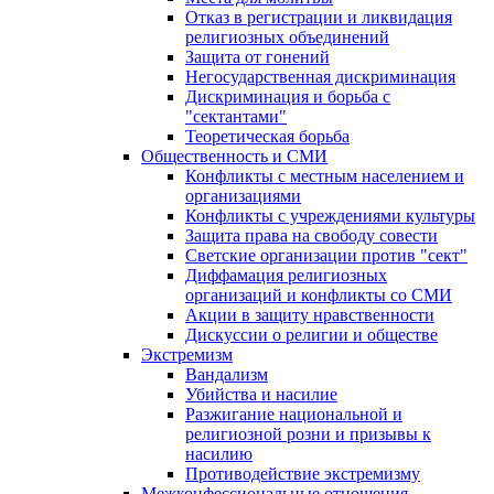
Отказ в регистрации и ликвидация
религиозных объединений
Защита от гонений
Негосударственная дискриминация
Дискриминация и борьба с
"сектантами"
Теоретическая борьба
Общественность и СМИ
Конфликты с местным населением и
организациями
Конфликты с учреждениями культуры
Защита права на свободу совести
Светские организации против "сект"
Диффамация религиозных
организаций и конфликты со СМИ
Акции в защиту нравственности
Дискуссии о религии и обществе
Экстремизм
Вандализм
Убийства и насилие
Разжигание национальной и
религиозной розни и призывы к
насилию
Противодействие экстремизму
Межконфессиональные отношения