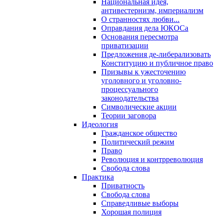
Национальная идея,
антивестернизм, империализм
О странностях любви...
Оправдания дела ЮКОСа
Основания пересмотра
приватизации
Предложения де-либерализовать
Конституцию и публичное право
Призывы к ужесточению
уголовного и уголовно-
процессуального
законодательства
Символические акции
Теории заговора
Идеология
Гражданское общество
Политический режим
Право
Революция и контрреволюция
Свобода слова
Практика
Приватность
Свобода слова
Справедливые выборы
Хорошая полиция