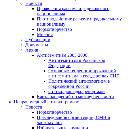
Новости
Проявления расизма и радикального
национализма
Противодействие расизму и радикальному
национализму
Нормотворчество
Мнения
Публикации
Документы
Архив
Антисемитизм 2003-2006
Антисемитизм в Российской
Федерации
Основные тенденции проявлений
антисемитизма в государствах СНГ
Политический антисемитизм в
современной России
Статьи, доклады, репортажи
Карта нападений по мотиву ненависти
Неправомерный антиэкстремизм
Новости
Нормотворчество
Преследования организаций, СМИ и
частных лиц
Избирательные кампании