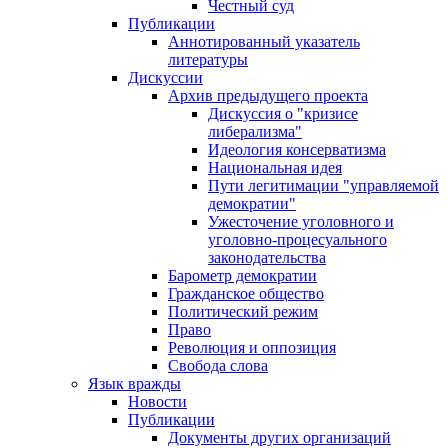
Честный суд
Публикации
Аннотированный указатель
литературы
Дискуссии
Архив предыдущего проекта
Дискуссия о "кризисе
либерализма"
Идеология консерватизма
Национальная идея
Пути легитимации "управляемой
демократии"
Ужесточение уголовного и
уголовно-процесуального
законодательства
Барометр демократии
Гражданское общество
Политический режим
Право
Революция и оппозиция
Свобода слова
Язык вражды
Новости
Публикации
Документы других организаций