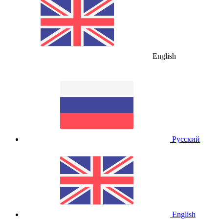
English
Русский
English