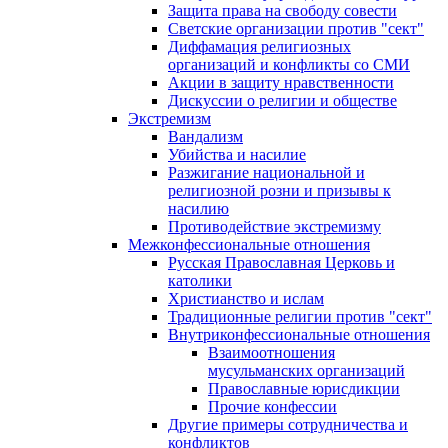
Защита права на свободу совести
Светские организации против "сект"
Диффамация религиозных
организаций и конфликты со СМИ
Акции в защиту нравственности
Дискуссии о религии и обществе
Экстремизм
Вандализм
Убийства и насилие
Разжигание национальной и
религиозной розни и призывы к
насилию
Противодействие экстремизму
Межконфессиональные отношения
Русская Православная Церковь и
католики
Христианство и ислам
Традиционные религии против "сект"
Внутриконфессиональные отношения
Взаимоотношения
мусульманских организаций
Православные юрисдикции
Прочие конфессии
Другие примеры сотрудничества и
конфликтов