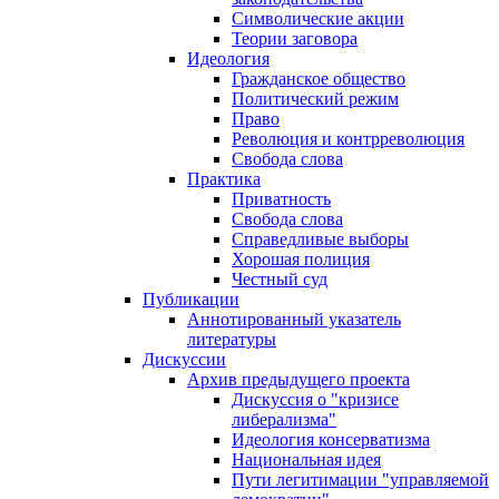
Символические акции
Теории заговора
Идеология
Гражданское общество
Политический режим
Право
Революция и контрреволюция
Свобода слова
Практика
Приватность
Свобода слова
Справедливые выборы
Хорошая полиция
Честный суд
Публикации
Аннотированный указатель
литературы
Дискуссии
Архив предыдущего проекта
Дискуссия о "кризисе
либерализма"
Идеология консерватизма
Национальная идея
Пути легитимации "управляемой