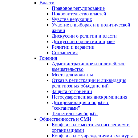
Власти
Правовое регулирование
Покровительство властей
Чувства верующих
Участие в выборах и в политической
жизни
Дискуссии о религии и власти
Дискуссии о религии и праве
Религии и карантин
Соглашения
Гонения
Административное и полицейское
вмешательство
Места для молитвы
Отказ в регистрации и ликвидация
религиозных объединений
Защита от гонений
Негосударственная дискриминация
Дискриминация и борьба с
"сектантами"
Теоретическая борьба
Общественность и СМИ
Конфликты с местным населением и
организациями
Конфликты с учреждениями культуры