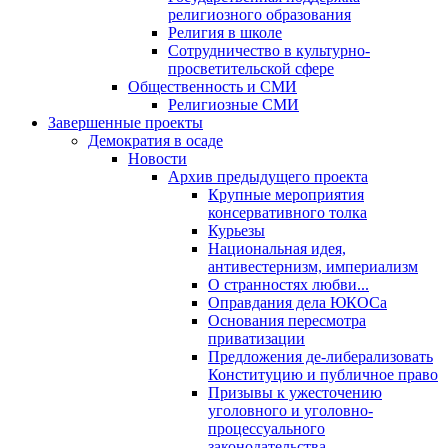
религиозного образования
Религия в школе
Сотрудничество в культурно-
просветительской сфере
Общественность и СМИ
Религиозные СМИ
Завершенные проекты
Демократия в осаде
Новости
Архив предыдущего проекта
Крупные мероприятия
консервативного толка
Курьезы
Национальная идея,
антивестернизм, империализм
О странностях любви...
Оправдания дела ЮКОСа
Основания пересмотра
приватизации
Предложения де-либерализовать
Конституцию и публичное право
Призывы к ужесточению
уголовного и уголовно-
процессуального
законодательства