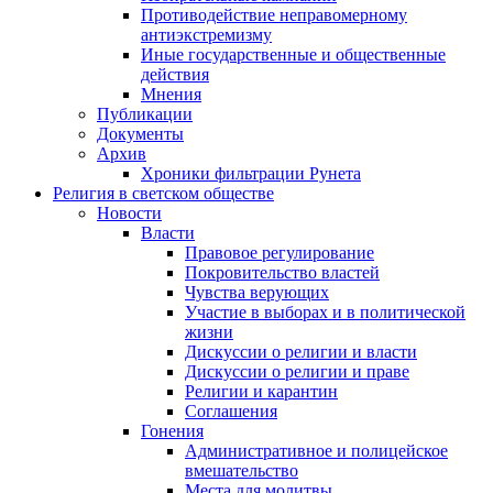
Противодействие неправомерному
антиэкстремизму
Иные государственные и общественные
действия
Мнения
Публикации
Документы
Архив
Хроники фильтрации Рунета
Религия в светском обществе
Новости
Власти
Правовое регулирование
Покровительство властей
Чувства верующих
Участие в выборах и в политической
жизни
Дискуссии о религии и власти
Дискуссии о религии и праве
Религии и карантин
Соглашения
Гонения
Административное и полицейское
вмешательство
Места для молитвы