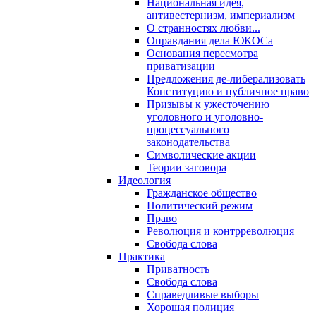
Национальная идея,
антивестернизм, империализм
О странностях любви...
Оправдания дела ЮКОСа
Основания пересмотра
приватизации
Предложения де-либерализовать
Конституцию и публичное право
Призывы к ужесточению
уголовного и уголовно-
процессуального
законодательства
Символические акции
Теории заговора
Идеология
Гражданское общество
Политический режим
Право
Революция и контрреволюция
Свобода слова
Практика
Приватность
Свобода слова
Справедливые выборы
Хорошая полиция