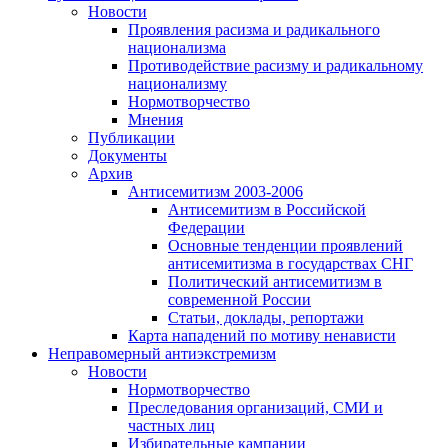
Новости
Проявления расизма и радикального
национализма
Противодействие расизму и радикальному
национализму
Нормотворчество
Мнения
Публикации
Документы
Архив
Антисемитизм 2003-2006
Антисемитизм в Российской
Федерации
Основные тенденции проявлений
антисемитизма в государствах СНГ
Политический антисемитизм в
современной России
Статьи, доклады, репортажи
Карта нападений по мотиву ненависти
Неправомерный антиэкстремизм
Новости
Нормотворчество
Преследования организаций, СМИ и
частных лиц
Избирательные кампании