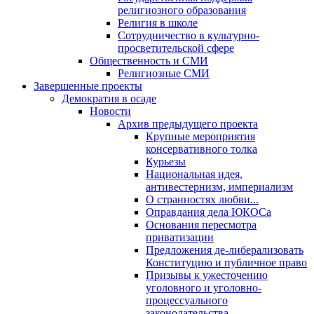
религиозного образования
Религия в школе
Сотрудничество в культурно-
просветительской сфере
Общественность и СМИ
Религиозные СМИ
Завершенные проекты
Демократия в осаде
Новости
Архив предыдущего проекта
Крупные мероприятия
консервативного толка
Курьезы
Национальная идея,
антивестернизм, империализм
О странностях любви...
Оправдания дела ЮКОСа
Основания пересмотра
приватизации
Предложения де-либерализовать
Конституцию и публичное право
Призывы к ужесточению
уголовного и уголовно-
процессуального
законодательства