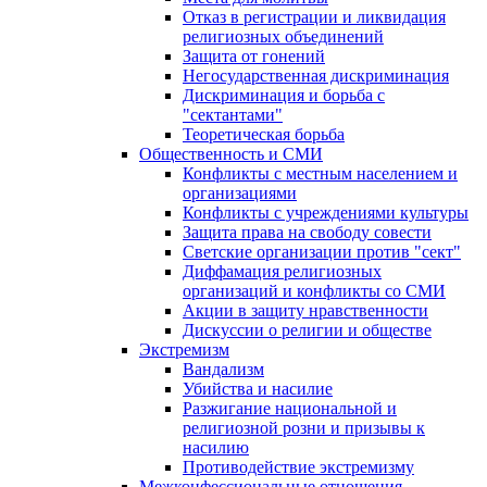
Отказ в регистрации и ликвидация
религиозных объединений
Защита от гонений
Негосударственная дискриминация
Дискриминация и борьба с
"сектантами"
Теоретическая борьба
Общественность и СМИ
Конфликты с местным населением и
организациями
Конфликты с учреждениями культуры
Защита права на свободу совести
Светские организации против "сект"
Диффамация религиозных
организаций и конфликты со СМИ
Акции в защиту нравственности
Дискуссии о религии и обществе
Экстремизм
Вандализм
Убийства и насилие
Разжигание национальной и
религиозной розни и призывы к
насилию
Противодействие экстремизму
Межконфессиональные отношения