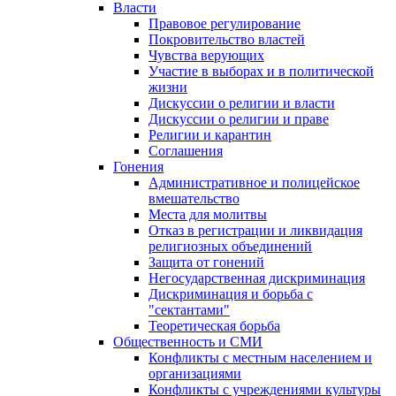
Власти
Правовое регулирование
Покровительство властей
Чувства верующих
Участие в выборах и в политической
жизни
Дискуссии о религии и власти
Дискуссии о религии и праве
Религии и карантин
Соглашения
Гонения
Административное и полицейское
вмешательство
Места для молитвы
Отказ в регистрации и ликвидация
религиозных объединений
Защита от гонений
Негосударственная дискриминация
Дискриминация и борьба с
"сектантами"
Теоретическая борьба
Общественность и СМИ
Конфликты с местным населением и
организациями
Конфликты с учреждениями культуры