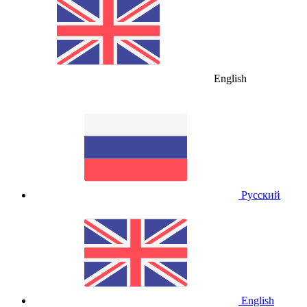
English
Русский
English