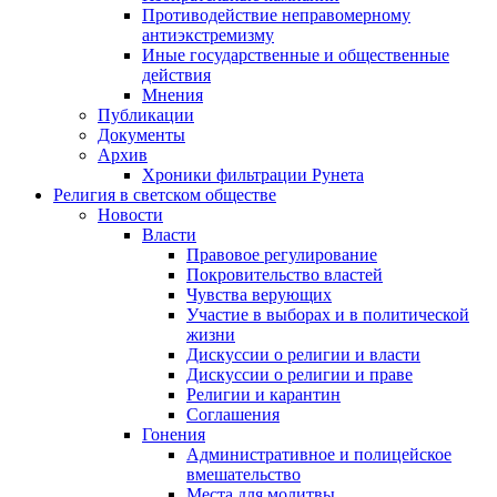
Противодействие неправомерному
антиэкстремизму
Иные государственные и общественные
действия
Мнения
Публикации
Документы
Архив
Хроники фильтрации Рунета
Религия в светском обществе
Новости
Власти
Правовое регулирование
Покровительство властей
Чувства верующих
Участие в выборах и в политической
жизни
Дискуссии о религии и власти
Дискуссии о религии и праве
Религии и карантин
Соглашения
Гонения
Административное и полицейское
вмешательство
Места для молитвы