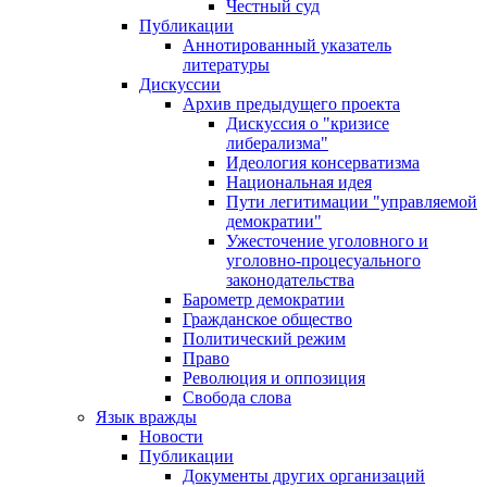
Честный суд
Публикации
Аннотированный указатель
литературы
Дискуссии
Архив предыдущего проекта
Дискуссия о "кризисе
либерализма"
Идеология консерватизма
Национальная идея
Пути легитимации "управляемой
демократии"
Ужесточение уголовного и
уголовно-процесуального
законодательства
Барометр демократии
Гражданское общество
Политический режим
Право
Революция и оппозиция
Свобода слова
Язык вражды
Новости
Публикации
Документы других организаций