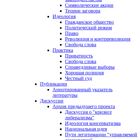
Символические акции
Теории заговора
Идеология
Гражданское общество
Политический режим
Право
Революция и контрреволюция
Свобода слова
Практика
Приватность
Свобода слова
Справедливые выборы
Хорошая полиция
Честный суд
Публикации
Аннотированный указатель
литературы
Дискуссии
Архив предыдущего проекта
Дискуссия о "кризисе
либерализма"
Идеология консерватизма
Национальная идея
Пути легитимации "управляемой