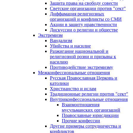
Защита права на свободу совести
Светские организации против "сект"
Диффамация религиозных
организаций и конфликты со СМИ
Акции в защиту нравственности
Дискуссии о религии и обществе
Экстремизм
Вандализм
Убийства и насилие
Разжигание национальной и
религиозной розни и призывы к
насилию
Противодействие экстремизму
Межконфессиональные отношения
Русская Православная Церковь и
католики
Христианство и ислам
Традиционные религии против "сект"
Внутриконфессиональные отношения
Взаимоотношения
мусульманских организаций
Православные юрисдикции
Прочие конфессии
Другие примеры сотрудничества и
конфликтов