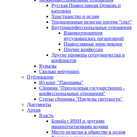
Русская Православная Церковь и
католики
Христианство и ислам
Традиционные религии против "сект"
Внутриконфессиональные отношения
Взаимоотношения
мусульманских организаций
Православные юрисдикции
Прочие конфессии
Другие примеры сотрудничества и
конфликтов
Курьезы
Сколько верующих
Публикации
Из книг "Панорамы"
Сборник "Преодолевая государственно -
конфессиональные отношения"
Статьи сборника "Пределы светскости"
Документы
Архив
Власть
Борьба с ИНН и другими
машиночитаемыми кодами
Место религии в обществе в целом