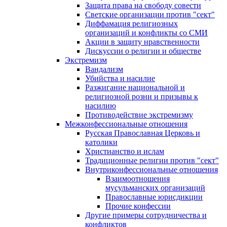
Защита права на свободу совести
Светские организации против "сект"
Диффамация религиозных
организаций и конфликты со СМИ
Акции в защиту нравственности
Дискуссии о религии и обществе
Экстремизм
Вандализм
Убийства и насилие
Разжигание национальной и
религиозной розни и призывы к
насилию
Противодействие экстремизму
Межконфессиональные отношения
Русская Православная Церковь и
католики
Христианство и ислам
Традиционные религии против "сект"
Внутриконфессиональные отношения
Взаимоотношения
мусульманских организаций
Православные юрисдикции
Прочие конфессии
Другие примеры сотрудничества и
конфликтов