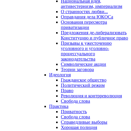
Национальная идея,
антивестернизм, империализм
О странностях любви...
Оправдания дела ЮКОСа
Основания пересмотра
приватизации
Предложения де-либерализовать
Конституцию и публичное право
Призывы к ужесточению
уголовного и уголовно-
процессуального
законодательства
Символические акции
Теории заговора
Идеология
Гражданское общество
Политический режим
Право
Революция и контрреволюция
Свобода слова
Практика
Приватность
Свобода слова
Справедливые выборы
Хорошая полиция