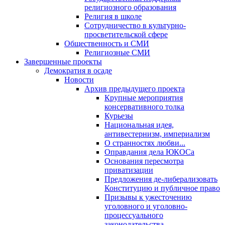
религиозного образования
Религия в школе
Сотрудничество в культурно-
просветительской сфере
Общественность и СМИ
Религиозные СМИ
Завершенные проекты
Демократия в осаде
Новости
Архив предыдущего проекта
Крупные мероприятия
консервативного толка
Курьезы
Национальная идея,
антивестернизм, империализм
О странностях любви...
Оправдания дела ЮКОСа
Основания пересмотра
приватизации
Предложения де-либерализовать
Конституцию и публичное право
Призывы к ужесточению
уголовного и уголовно-
процессуального
законодательства