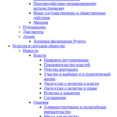
Противодействие неправомерному
антиэкстремизму
Иные государственные и общественные
действия
Мнения
Публикации
Документы
Архив
Хроники фильтрации Рунета
Религия в светском обществе
Новости
Власти
Правовое регулирование
Покровительство властей
Чувства верующих
Участие в выборах и в политической
жизни
Дискуссии о религии и власти
Дискуссии о религии и праве
Религии и карантин
Соглашения
Гонения
Административное и полицейское
вмешательство
Места для молитвы