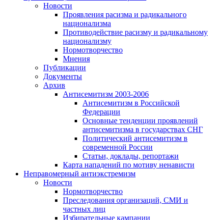
Новости
Проявления расизма и радикального
национализма
Противодействие расизму и радикальному
национализму
Нормотворчество
Мнения
Публикации
Документы
Архив
Антисемитизм 2003-2006
Антисемитизм в Российской
Федерации
Основные тенденции проявлений
антисемитизма в государствах СНГ
Политический антисемитизм в
современной России
Статьи, доклады, репортажи
Карта нападений по мотиву ненависти
Неправомерный антиэкстремизм
Новости
Нормотворчество
Преследования организаций, СМИ и
частных лиц
Избирательные кампании