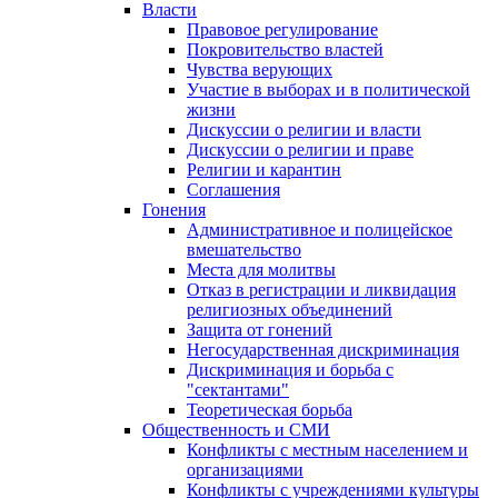
Власти
Правовое регулирование
Покровительство властей
Чувства верующих
Участие в выборах и в политической
жизни
Дискуссии о религии и власти
Дискуссии о религии и праве
Религии и карантин
Соглашения
Гонения
Административное и полицейское
вмешательство
Места для молитвы
Отказ в регистрации и ликвидация
религиозных объединений
Защита от гонений
Негосударственная дискриминация
Дискриминация и борьба с
"сектантами"
Теоретическая борьба
Общественность и СМИ
Конфликты с местным населением и
организациями
Конфликты с учреждениями культуры