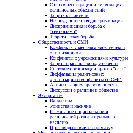
Отказ в регистрации и ликвидация
религиозных объединений
Защита от гонений
Негосударственная дискриминация
Дискриминация и борьба с
"сектантами"
Теоретическая борьба
Общественность и СМИ
Конфликты с местным населением и
организациями
Конфликты с учреждениями культуры
Защита права на свободу совести
Светские организации против "сект"
Диффамация религиозных
организаций и конфликты со СМИ
Акции в защиту нравственности
Дискуссии о религии и обществе
Экстремизм
Вандализм
Убийства и насилие
Разжигание национальной и
религиозной розни и призывы к
насилию
Противодействие экстремизму
Межконфессиональные отношения