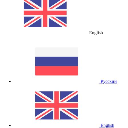
English
Русский
English