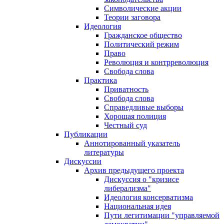
Символические акции
Теории заговора
Идеология
Гражданское общество
Политический режим
Право
Революция и контрреволюция
Свобода слова
Практика
Приватность
Свобода слова
Справедливые выборы
Хорошая полиция
Честный суд
Публикации
Аннотированный указатель
литературы
Дискуссии
Архив предыдущего проекта
Дискуссия о "кризисе
либерализма"
Идеология консерватизма
Национальная идея
Пути легитимации "управляемой