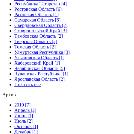
Республика Татарстан [4]
Ростовская Область [6]
Рязанская Область [1]
Самарская Область [6]
Свердловская Область [2]
Ставропольский Край [3]
Тамбовская Область [2]
Тверская Область [2]
Томская Область [2]
Удмуртская Республика [3]
Ульяновская Область [1]
Хабаровский Край [1]
Челябинская Область [5]
Чувашская Республика [1]
Ярославская Область [2]
Показать все
Архив
2010 [7]
Апрель [2]
Июнь [1]
Июль [2]
Октябрь [1]
Декабрь [1]