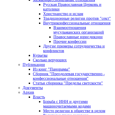
Русская Православная Церковь и
католики
Христианство и ислам
Традиционные религии против "сект"
Внутриконфессиональные отношения
Взаимоотношения
мусульманских организаций
Православные юрисдикции
Прочие конфессии
Другие примеры сотрудничества и
конфликтов
Курьезы
Сколько верующих
Публикации
Из книг "Панорамы"
Сборник "Преодолевая государственно -
конфессиональные отношения"
Статьи сборника "Пределы светскости"
Документы
Архив
Власть
Борьба с ИНН и другими
машиночитаемыми кодами
Место религии в обществе в целом