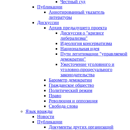
Честный суд
Публикации
Аннотированный указатель
литературы
Дискуссии
Архив предыдущего проекта
Дискуссия о "кризисе
либерализма"
Идеология консерватизма
Национальная идея
Пути легитимации "управляемой
демократии"
Ужесточение уголовного и
уголовно-процесуального
законодательства
Барометр демократии
Гражданское общество
Политический режим
Право
Революция и оппозиция
Свобода слова
Язык вражды
Новости
Публикации
Документы других организаций