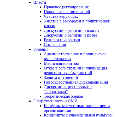
Власти
Правовое регулирование
Покровительство властей
Чувства верующих
Участие в выборах и в политической
жизни
Дискуссии о религии и власти
Дискуссии о религии и праве
Религии и карантин
Соглашения
Гонения
Административное и полицейское
вмешательство
Места для молитвы
Отказ в регистрации и ликвидация
религиозных объединений
Защита от гонений
Негосударственная дискриминация
Дискриминация и борьба с
"сектантами"
Теоретическая борьба
Общественность и СМИ
Конфликты с местным населением и
организациями
Конфликты с учреждениями культуры