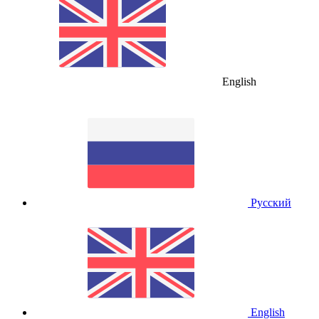
English
Русский
English