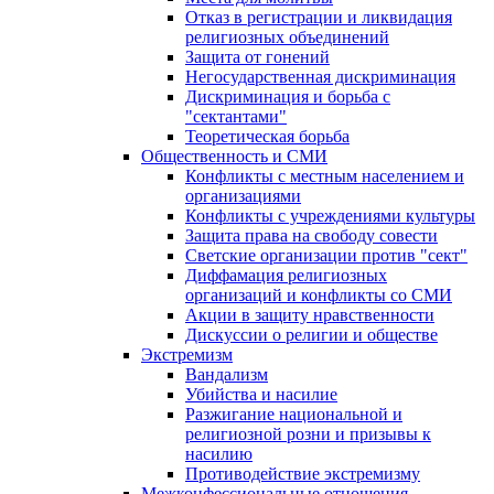
Отказ в регистрации и ликвидация
религиозных объединений
Защита от гонений
Негосударственная дискриминация
Дискриминация и борьба с
"сектантами"
Теоретическая борьба
Общественность и СМИ
Конфликты с местным населением и
организациями
Конфликты с учреждениями культуры
Защита права на свободу совести
Светские организации против "сект"
Диффамация религиозных
организаций и конфликты со СМИ
Акции в защиту нравственности
Дискуссии о религии и обществе
Экстремизм
Вандализм
Убийства и насилие
Разжигание национальной и
религиозной розни и призывы к
насилию
Противодействие экстремизму
Межконфессиональные отношения