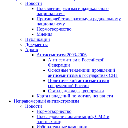
Новости
Проявления расизма и радикального
национализма
Противодействие расизму и радикальному
национализму
Нормотворчество
Мнения
Публикации
Документы
Архив
Антисемитизм 2003-2006
Антисемитизм в Российской
Федерации
Основные тенденции проявлений
антисемитизма в государствах СНГ
Политический антисемитизм в
современной России
Статьи, доклады, репортажи
Карта нападений по мотиву ненависти
Неправомерный антиэкстремизм
Новости
Нормотворчество
Преследования организаций, СМИ и
частных лиц
Избирательные кампании