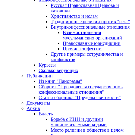
Русская Православная Церковь и
католики
Христианство и ислам
Традиционные религии против "сект"
Внутриконфессиональные отношения
Взаимоотношения
мусульманских организаций
Православные юрисдикции
Прочие конфессии
Другие примеры сотрудничества и
конфликтов
Курьезы
Сколько верующих
Публикации
Из книг "Панорамы"
Сборник "Преодолевая государственно -
конфессиональные отношения"
Статьи сборника "Пределы светскости"
Документы
Архив
Власть
Борьба с ИНН и другими
машиночитаемыми кодами
Место религии в обществе в целом