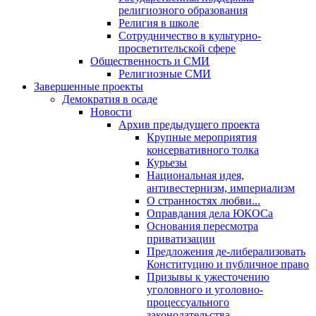
религиозного образования
Религия в школе
Сотрудничество в культурно-
просветительской сфере
Общественность и СМИ
Религиозные СМИ
Завершенные проекты
Демократия в осаде
Новости
Архив предыдущего проекта
Крупные мероприятия
консервативного толка
Курьезы
Национальная идея,
антивестернизм, империализм
О странностях любви...
Оправдания дела ЮКОСа
Основания пересмотра
приватизации
Предложения де-либерализовать
Конституцию и публичное право
Призывы к ужесточению
уголовного и уголовно-
процессуального
законодательства