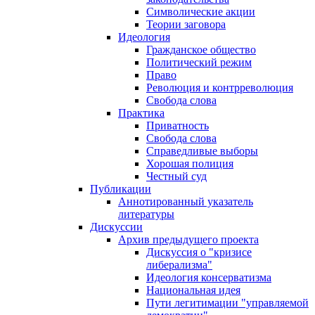
Символические акции
Теории заговора
Идеология
Гражданское общество
Политический режим
Право
Революция и контрреволюция
Свобода слова
Практика
Приватность
Свобода слова
Справедливые выборы
Хорошая полиция
Честный суд
Публикации
Аннотированный указатель
литературы
Дискуссии
Архив предыдущего проекта
Дискуссия о "кризисе
либерализма"
Идеология консерватизма
Национальная идея
Пути легитимации "управляемой