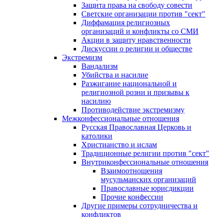
Защита права на свободу совести
Светские организации против "сект"
Диффамация религиозных
организаций и конфликты со СМИ
Акции в защиту нравственности
Дискуссии о религии и обществе
Экстремизм
Вандализм
Убийства и насилие
Разжигание национальной и
религиозной розни и призывы к
насилию
Противодействие экстремизму
Межконфессиональные отношения
Русская Православная Церковь и
католики
Христианство и ислам
Традиционные религии против "сект"
Внутриконфессиональные отношения
Взаимоотношения
мусульманских организаций
Православные юрисдикции
Прочие конфессии
Другие примеры сотрудничества и
конфликтов