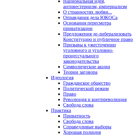
Национальная идея,
антивестернизм, империализм
О странностях любви...
Оправдания дела ЮКОСа
Основания пересмотра
приватизации
Предложения де-либерализовать
Конституцию и публичное право
Призывы к ужесточению
уголовного и уголовно-
процессуального
законодательства
Символические акции
Теории заговора
Идеология
Гражданское общество
Политический режим
Право
Революция и контрреволюция
Свобода слова
Практика
Приватность
Свобода слова
Справедливые выборы
Хорошая полиция