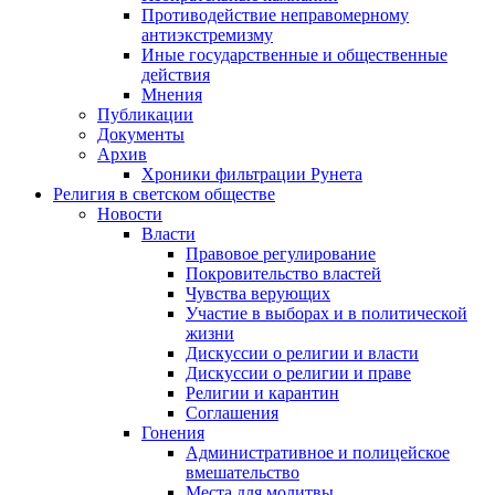
Противодействие неправомерному
антиэкстремизму
Иные государственные и общественные
действия
Мнения
Публикации
Документы
Архив
Хроники фильтрации Рунета
Религия в светском обществе
Новости
Власти
Правовое регулирование
Покровительство властей
Чувства верующих
Участие в выборах и в политической
жизни
Дискуссии о религии и власти
Дискуссии о религии и праве
Религии и карантин
Соглашения
Гонения
Административное и полицейское
вмешательство
Места для молитвы