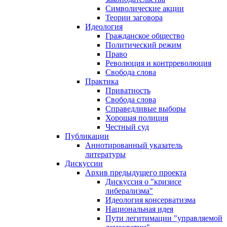
Символические акции
Теории заговора
Идеология
Гражданское общество
Политический режим
Право
Революция и контрреволюция
Свобода слова
Практика
Приватность
Свобода слова
Справедливые выборы
Хорошая полиция
Честный суд
Публикации
Аннотированный указатель
литературы
Дискуссии
Архив предыдущего проекта
Дискуссия о "кризисе
либерализма"
Идеология консерватизма
Национальная идея
Пути легитимации "управляемой