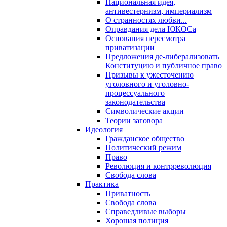
Национальная идея,
антивестернизм, империализм
О странностях любви...
Оправдания дела ЮКОСа
Основания пересмотра
приватизации
Предложения де-либерализовать
Конституцию и публичное право
Призывы к ужесточению
уголовного и уголовно-
процессуального
законодательства
Символические акции
Теории заговора
Идеология
Гражданское общество
Политический режим
Право
Революция и контрреволюция
Свобода слова
Практика
Приватность
Свобода слова
Справедливые выборы
Хорошая полиция