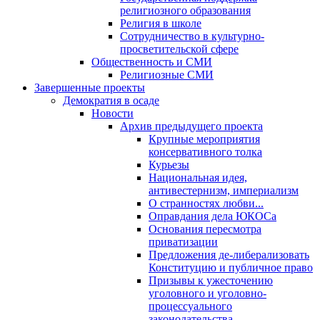
религиозного образования
Религия в школе
Сотрудничество в культурно-
просветительской сфере
Общественность и СМИ
Религиозные СМИ
Завершенные проекты
Демократия в осаде
Новости
Архив предыдущего проекта
Крупные мероприятия
консервативного толка
Курьезы
Национальная идея,
антивестернизм, империализм
О странностях любви...
Оправдания дела ЮКОСа
Основания пересмотра
приватизации
Предложения де-либерализовать
Конституцию и публичное право
Призывы к ужесточению
уголовного и уголовно-
процессуального
законодательства