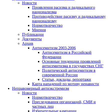
Новости
Проявления расизма и радикального
национализма
Противодействие расизму и радикальному
национализму
Нормотворчество
Мнения
Публикации
Документы
Архив
Антисемитизм 2003-2006
Антисемитизм в Российской
Федерации
Основные тенденции проявлений
антисемитизма в государствах СНГ
Политический антисемитизм в
современной России
Статьи, доклады, репортажи
Карта нападений по мотиву ненависти
Неправомерный антиэкстремизм
Новости
Нормотворчество
Преследования организаций, СМИ и
частных лиц
Избирательные кампании