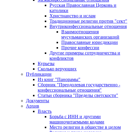
Русская Православная Церковь и
католики
Христианство и ислам
Традиционные религии против "сект"
Внутриконфессиональные отношения
Взаимоотношения
мусульманских организаций
Православные юрисдикции
Прочие конфессии
Другие примеры сотрудничества и
конфликтов
Курьезы
Сколько верующих
Публикации
Из книг "Панорамы"
Сборник "Преодолевая государственно -
конфессиональные отношения"
Статьи сборника "Пределы светскости"
Документы
Архив
Власть
Борьба с ИНН и другими
машиночитаемыми кодами
Место религии в обществе в целом