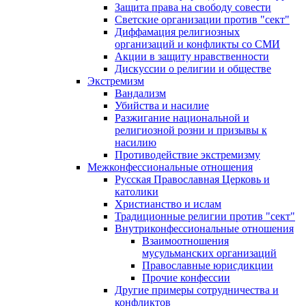
Защита права на свободу совести
Светские организации против "сект"
Диффамация религиозных
организаций и конфликты со СМИ
Акции в защиту нравственности
Дискуссии о религии и обществе
Экстремизм
Вандализм
Убийства и насилие
Разжигание национальной и
религиозной розни и призывы к
насилию
Противодействие экстремизму
Межконфессиональные отношения
Русская Православная Церковь и
католики
Христианство и ислам
Традиционные религии против "сект"
Внутриконфессиональные отношения
Взаимоотношения
мусульманских организаций
Православные юрисдикции
Прочие конфессии
Другие примеры сотрудничества и
конфликтов