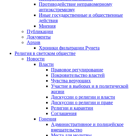
Противодействие неправомерному
антиэкстремизму
Иные государственные и общественные
действия
Мнения
Публикации
Документы
Архив
Хроники фильтрации Рунета
Религия в светском обществе
Новости
Власти
Правовое регулирование
Покровительство властей
Чувства верующих
Участие в выборах и в политической
жизни
Дискуссии о религии и власти
Дискуссии о религии и праве
Религии и карантин
Соглашения
Гонения
Административное и полицейское
вмешательство
Места для молитвы