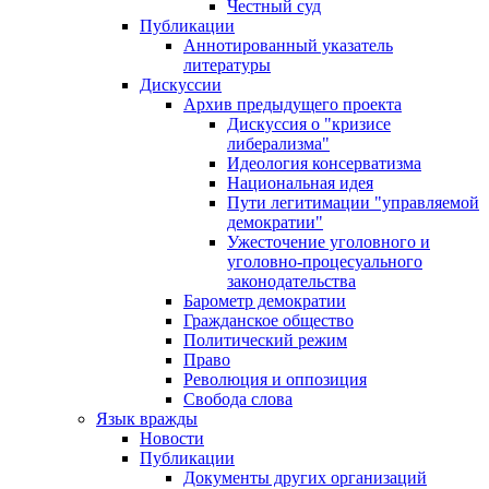
Честный суд
Публикации
Аннотированный указатель
литературы
Дискуссии
Архив предыдущего проекта
Дискуссия о "кризисе
либерализма"
Идеология консерватизма
Национальная идея
Пути легитимации "управляемой
демократии"
Ужесточение уголовного и
уголовно-процесуального
законодательства
Барометр демократии
Гражданское общество
Политический режим
Право
Революция и оппозиция
Свобода слова
Язык вражды
Новости
Публикации
Документы других организаций