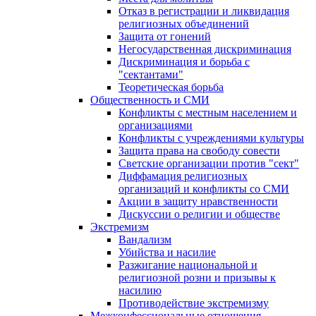
Отказ в регистрации и ликвидация
религиозных объединений
Защита от гонений
Негосударственная дискриминация
Дискриминация и борьба с
"сектантами"
Теоретическая борьба
Общественность и СМИ
Конфликты с местным населением и
организациями
Конфликты с учреждениями культуры
Защита права на свободу совести
Светские организации против "сект"
Диффамация религиозных
организаций и конфликты со СМИ
Акции в защиту нравственности
Дискуссии о религии и обществе
Экстремизм
Вандализм
Убийства и насилие
Разжигание национальной и
религиозной розни и призывы к
насилию
Противодействие экстремизму
Межконфессиональные отношения