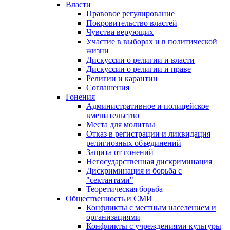
Власти
Правовое регулирование
Покровительство властей
Чувства верующих
Участие в выборах и в политической
жизни
Дискуссии о религии и власти
Дискуссии о религии и праве
Религии и карантин
Соглашения
Гонения
Административное и полицейское
вмешательство
Места для молитвы
Отказ в регистрации и ликвидация
религиозных объединений
Защита от гонений
Негосударственная дискриминация
Дискриминация и борьба с
"сектантами"
Теоретическая борьба
Общественность и СМИ
Конфликты с местным населением и
организациями
Конфликты с учреждениями культуры