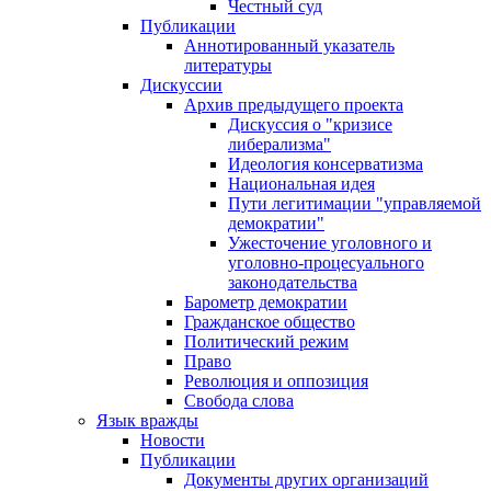
Честный суд
Публикации
Аннотированный указатель
литературы
Дискуссии
Архив предыдущего проекта
Дискуссия о "кризисе
либерализма"
Идеология консерватизма
Национальная идея
Пути легитимации "управляемой
демократии"
Ужесточение уголовного и
уголовно-процесуального
законодательства
Барометр демократии
Гражданское общество
Политический режим
Право
Революция и оппозиция
Свобода слова
Язык вражды
Новости
Публикации
Документы других организаций