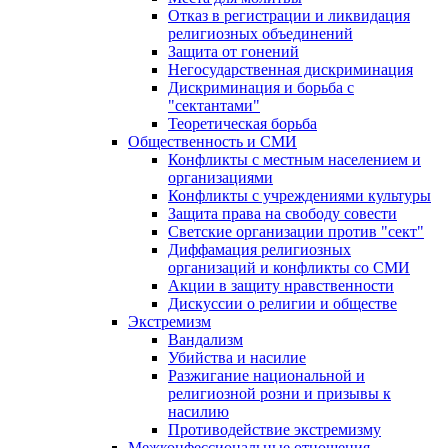
Отказ в регистрации и ликвидация
религиозных объединений
Защита от гонений
Негосударственная дискриминация
Дискриминация и борьба с
"сектантами"
Теоретическая борьба
Общественность и СМИ
Конфликты с местным населением и
организациями
Конфликты с учреждениями культуры
Защита права на свободу совести
Светские организации против "сект"
Диффамация религиозных
организаций и конфликты со СМИ
Акции в защиту нравственности
Дискуссии о религии и обществе
Экстремизм
Вандализм
Убийства и насилие
Разжигание национальной и
религиозной розни и призывы к
насилию
Противодействие экстремизму
Межконфессиональные отношения