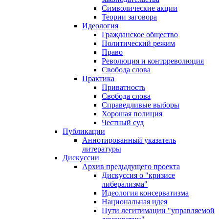
Символические акции
Теории заговора
Идеология
Гражданское общество
Политический режим
Право
Революция и контрреволюция
Свобода слова
Практика
Приватность
Свобода слова
Справедливые выборы
Хорошая полиция
Честный суд
Публикации
Аннотированный указатель
литературы
Дискуссии
Архив предыдущего проекта
Дискуссия о "кризисе
либерализма"
Идеология консерватизма
Национальная идея
Пути легитимации "управляемой