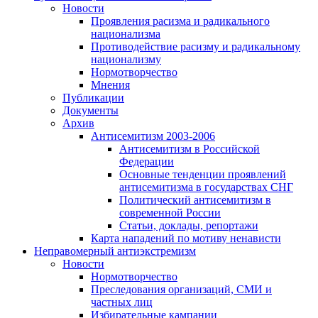
Новости
Проявления расизма и радикального
национализма
Противодействие расизму и радикальному
национализму
Нормотворчество
Мнения
Публикации
Документы
Архив
Антисемитизм 2003-2006
Антисемитизм в Российской
Федерации
Основные тенденции проявлений
антисемитизма в государствах СНГ
Политический антисемитизм в
современной России
Статьи, доклады, репортажи
Карта нападений по мотиву ненависти
Неправомерный антиэкстремизм
Новости
Нормотворчество
Преследования организаций, СМИ и
частных лиц
Избирательные кампании