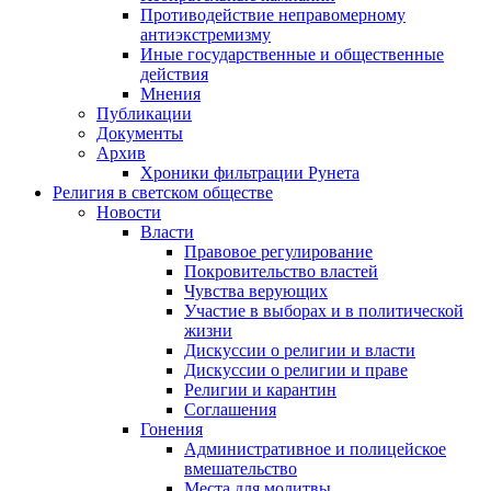
Противодействие неправомерному
антиэкстремизму
Иные государственные и общественные
действия
Мнения
Публикации
Документы
Архив
Хроники фильтрации Рунета
Религия в светском обществе
Новости
Власти
Правовое регулирование
Покровительство властей
Чувства верующих
Участие в выборах и в политической
жизни
Дискуссии о религии и власти
Дискуссии о религии и праве
Религии и карантин
Соглашения
Гонения
Административное и полицейское
вмешательство
Места для молитвы