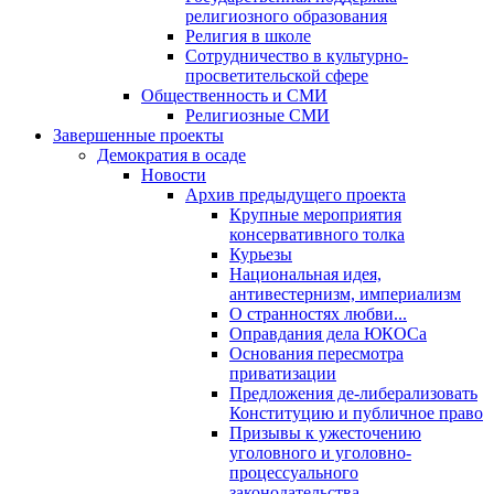
религиозного образования
Религия в школе
Сотрудничество в культурно-
просветительской сфере
Общественность и СМИ
Религиозные СМИ
Завершенные проекты
Демократия в осаде
Новости
Архив предыдущего проекта
Крупные мероприятия
консервативного толка
Курьезы
Национальная идея,
антивестернизм, империализм
О странностях любви...
Оправдания дела ЮКОСа
Основания пересмотра
приватизации
Предложения де-либерализовать
Конституцию и публичное право
Призывы к ужесточению
уголовного и уголовно-
процессуального
законодательства