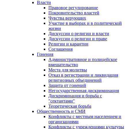
Власти
Правовое регулирование
Покровительство властей
Чувства верующих
Участие в выборах и в политической
жизни
Дискуссии о религии и власти
Дискуссии о религии и праве
Религии и карантин
Соглашения
Гонения
Административное и полицейское
вмешательство
Места для молитвы
Отказ в регистрации и ликвидация
религиозных объединений
Защита от гонений
Негосударственная дискриминация
Дискриминация и борьба с
"сектантами"
Теоретическая борьба
Общественность и СМИ
Конфликты с местным населением и
организациями
Конфликты с учреждениями культуры