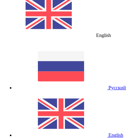
English
Русский
English