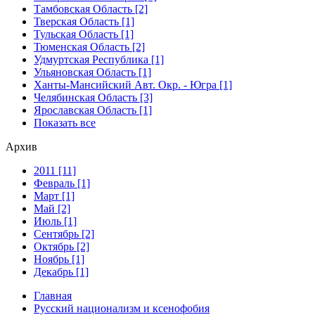
Тамбовская Область [2]
Тверская Область [1]
Тульская Область [1]
Тюменская Область [2]
Удмуртская Республика [1]
Ульяновская Область [1]
Ханты-Мансийский Авт. Окр. - Югра [1]
Челябинская Область [3]
Ярославская Область [1]
Показать все
Архив
2011 [11]
Февраль [1]
Март [1]
Май [2]
Июль [1]
Сентябрь [2]
Октябрь [2]
Ноябрь [1]
Декабрь [1]
Главная
Русский национализм и ксенофобия