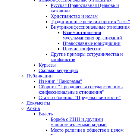
Русская Православная Церковь и
католики
Христианство и ислам
Традиционные религии против "сект"
Внутриконфессиональные отношения
Взаимоотношения
мусульманских организаций
Православные юрисдикции
Прочие конфессии
Другие примеры сотрудничества и
конфликтов
Курьезы
Сколько верующих
Публикации
Из книг "Панорамы"
Сборник "Преодолевая государственно -
конфессиональные отношения"
Статьи сборника "Пределы светскости"
Документы
Архив
Власть
Борьба с ИНН и другими
машиночитаемыми кодами
Место религии в обществе в целом