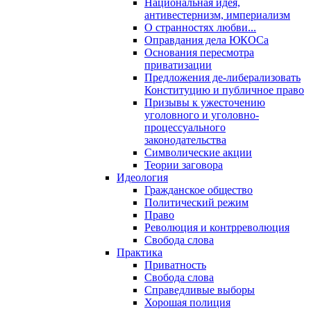
Национальная идея,
антивестернизм, империализм
О странностях любви...
Оправдания дела ЮКОСа
Основания пересмотра
приватизации
Предложения де-либерализовать
Конституцию и публичное право
Призывы к ужесточению
уголовного и уголовно-
процессуального
законодательства
Символические акции
Теории заговора
Идеология
Гражданское общество
Политический режим
Право
Революция и контрреволюция
Свобода слова
Практика
Приватность
Свобода слова
Справедливые выборы
Хорошая полиция