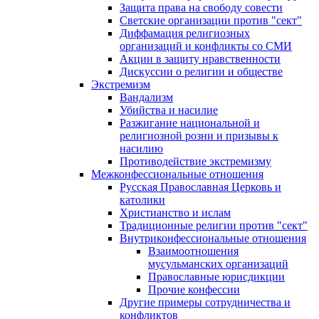
Защита права на свободу совести
Светские организации против "сект"
Диффамация религиозных
организаций и конфликты со СМИ
Акции в защиту нравственности
Дискуссии о религии и обществе
Экстремизм
Вандализм
Убийства и насилие
Разжигание национальной и
религиозной розни и призывы к
насилию
Противодействие экстремизму
Межконфессиональные отношения
Русская Православная Церковь и
католики
Христианство и ислам
Традиционные религии против "сект"
Внутриконфессиональные отношения
Взаимоотношения
мусульманских организаций
Православные юрисдикции
Прочие конфессии
Другие примеры сотрудничества и
конфликтов