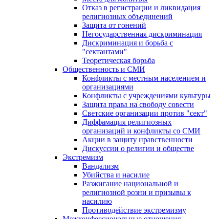
Отказ в регистрации и ликвидация
религиозных объединений
Защита от гонений
Негосударственная дискриминация
Дискриминация и борьба с
"сектантами"
Теоретическая борьба
Общественность и СМИ
Конфликты с местным населением и
организациями
Конфликты с учреждениями культуры
Защита права на свободу совести
Светские организации против "сект"
Диффамация религиозных
организаций и конфликты со СМИ
Акции в защиту нравственности
Дискуссии о религии и обществе
Экстремизм
Вандализм
Убийства и насилие
Разжигание национальной и
религиозной розни и призывы к
насилию
Противодействие экстремизму
Межконфессиональные отношения