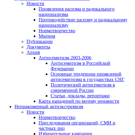
Новости
Проявления расизма и радикального
национализма
Противодействие расизму и радикальному
национализму
Нормотворчество
Мнения
Публикации
Документы
Архив
Антисемитизм 2003-2006
Антисемитизм в Российской
Федерации
Основные тенденции проявлений
антисемитизма в государствах СНГ
Политический антисемитизм в
современной России
Статьи, доклады, репортажи
Карта нападений по мотиву ненависти
Неправомерный антиэкстремизм
Новости
Нормотворчество
Преследования организаций, СМИ и
частных лиц
Избирательные кампании