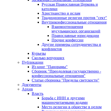
Русская Православная Церковь и
католики
Христианство и ислам
Традиционные религии против "сект"
Внутриконфессиональные отношения
Взаимоотношения
мусульманских организаций
Православные юрисдикции
Прочие конфессии
Другие примеры сотрудничества и
конфликтов
Курьезы
Сколько верующих
Публикации
Из книг "Панорамы"
Сборник "Преодолевая государственно -
конфессиональные отношения"
Статьи сборника "Пределы светскости"
Документы
Архив
Власть
Борьба с ИНН и другими
машиночитаемыми кодами
Место религии в обществе в целом