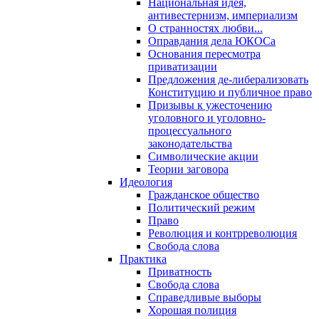
Национальная идея,
антивестернизм, империализм
О странностях любви...
Оправдания дела ЮКОСа
Основания пересмотра
приватизации
Предложения де-либерализовать
Конституцию и публичное право
Призывы к ужесточению
уголовного и уголовно-
процессуального
законодательства
Символические акции
Теории заговора
Идеология
Гражданское общество
Политический режим
Право
Революция и контрреволюция
Свобода слова
Практика
Приватность
Свобода слова
Справедливые выборы
Хорошая полиция