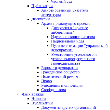
Честный суд
Публикации
Аннотированный указатель
литературы
Дискуссии
Архив предыдущего проекта
Дискуссия о "кризисе
либерализма"
Идеология консерватизма
Национальная идея
Пути легитимации "управляемой
демократии"
Ужесточение уголовного и
уголовно-процесуального
законодательства
Барометр демократии
Гражданское общество
Политический режим
Право
Революция и оппозиция
Свобода слова
Язык вражды
Новости
Публикации
Документы других организаций