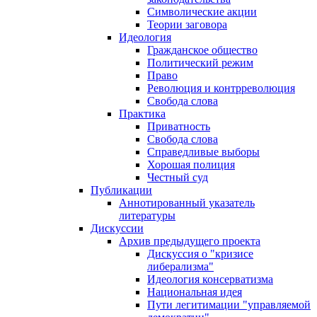
Символические акции
Теории заговора
Идеология
Гражданское общество
Политический режим
Право
Революция и контрреволюция
Свобода слова
Практика
Приватность
Свобода слова
Справедливые выборы
Хорошая полиция
Честный суд
Публикации
Аннотированный указатель
литературы
Дискуссии
Архив предыдущего проекта
Дискуссия о "кризисе
либерализма"
Идеология консерватизма
Национальная идея
Пути легитимации "управляемой