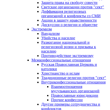
Защита права на свободу совести
Светские организации против "сект"
Диффамация религиозных
организаций и конфликты со СМИ
Акции в защиту нравственности
Дискуссии о религии и обществе
Экстремизм
Вандализм
Убийства и насилие
Разжигание национальной и
религиозной розни и призывы к
насилию
Противодействие экстремизму
Межконфессиональные отношения
Русская Православная Церковь и
католики
Христианство и ислам
Традиционные религии против "сект"
Внутриконфессиональные отношения
Взаимоотношения
мусульманских организаций
Православные юрисдикции
Прочие конфессии
Другие примеры сотрудничества и
конфликтов