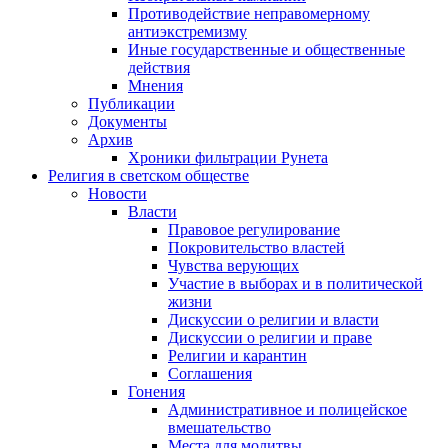
Противодействие неправомерному
антиэкстремизму
Иные государственные и общественные
действия
Мнения
Публикации
Документы
Архив
Хроники фильтрации Рунета
Религия в светском обществе
Новости
Власти
Правовое регулирование
Покровительство властей
Чувства верующих
Участие в выборах и в политической
жизни
Дискуссии о религии и власти
Дискуссии о религии и праве
Религии и карантин
Соглашения
Гонения
Административное и полицейское
вмешательство
Места для молитвы