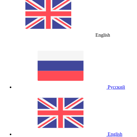
English
Русский
English