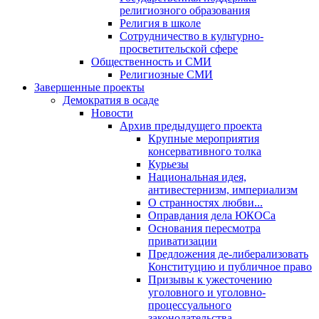
религиозного образования
Религия в школе
Сотрудничество в культурно-
просветительской сфере
Общественность и СМИ
Религиозные СМИ
Завершенные проекты
Демократия в осаде
Новости
Архив предыдущего проекта
Крупные мероприятия
консервативного толка
Курьезы
Национальная идея,
антивестернизм, империализм
О странностях любви...
Оправдания дела ЮКОСа
Основания пересмотра
приватизации
Предложения де-либерализовать
Конституцию и публичное право
Призывы к ужесточению
уголовного и уголовно-
процессуального
законодательства