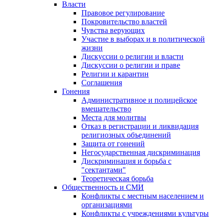
Власти
Правовое регулирование
Покровительство властей
Чувства верующих
Участие в выборах и в политической
жизни
Дискуссии о религии и власти
Дискуссии о религии и праве
Религии и карантин
Соглашения
Гонения
Административное и полицейское
вмешательство
Места для молитвы
Отказ в регистрации и ликвидация
религиозных объединений
Защита от гонений
Негосударственная дискриминация
Дискриминация и борьба с
"сектантами"
Теоретическая борьба
Общественность и СМИ
Конфликты с местным населением и
организациями
Конфликты с учреждениями культуры