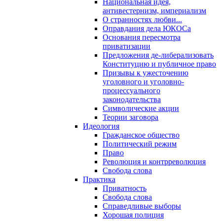
Национальная идея,
антивестернизм, империализм
О странностях любви...
Оправдания дела ЮКОСа
Основания пересмотра
приватизации
Предложения де-либерализовать
Конституцию и публичное право
Призывы к ужесточению
уголовного и уголовно-
процессуального
законодательства
Символические акции
Теории заговора
Идеология
Гражданское общество
Политический режим
Право
Революция и контрреволюция
Свобода слова
Практика
Приватность
Свобода слова
Справедливые выборы
Хорошая полиция