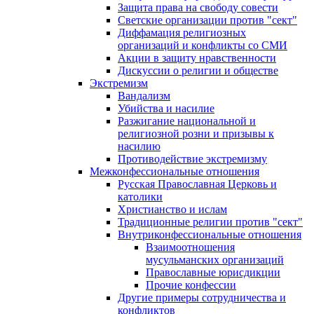
Защита права на свободу совести
Светские организации против "сект"
Диффамация религиозных
организаций и конфликты со СМИ
Акции в защиту нравственности
Дискуссии о религии и обществе
Экстремизм
Вандализм
Убийства и насилие
Разжигание национальной и
религиозной розни и призывы к
насилию
Противодействие экстремизму
Межконфессиональные отношения
Русская Православная Церковь и
католики
Христианство и ислам
Традиционные религии против "сект"
Внутриконфессиональные отношения
Взаимоотношения
мусульманских организаций
Православные юрисдикции
Прочие конфессии
Другие примеры сотрудничества и
конфликтов