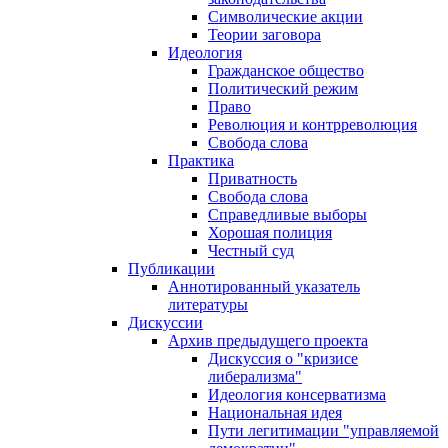
Символические акции
Теории заговора
Идеология
Гражданское общество
Политический режим
Право
Революция и контрреволюция
Свобода слова
Практика
Приватность
Свобода слова
Справедливые выборы
Хорошая полиция
Честный суд
Публикации
Аннотированный указатель
литературы
Дискуссии
Архив предыдущего проекта
Дискуссия о "кризисе
либерализма"
Идеология консерватизма
Национальная идея
Пути легитимации "управляемой