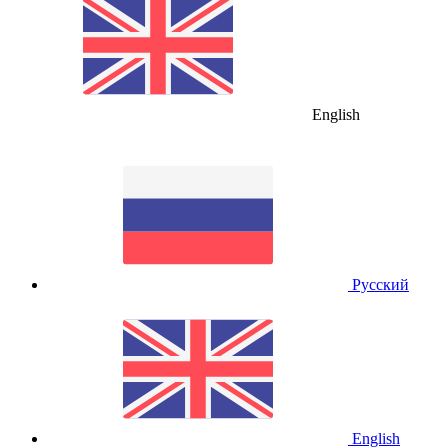
English
Русский
English