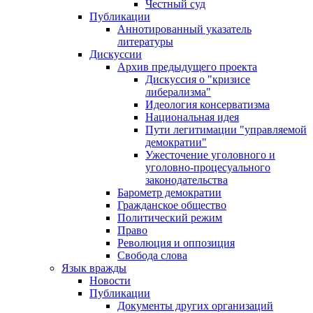
Честный суд
Публикации
Аннотированный указатель
литературы
Дискуссии
Архив предыдущего проекта
Дискуссия о "кризисе
либерализма"
Идеология консерватизма
Национальная идея
Пути легитимации "управляемой
демократии"
Ужесточение уголовного и
уголовно-процесуального
законодательства
Барометр демократии
Гражданское общество
Политический режим
Право
Революция и оппозиция
Свобода слова
Язык вражды
Новости
Публикации
Документы других организаций