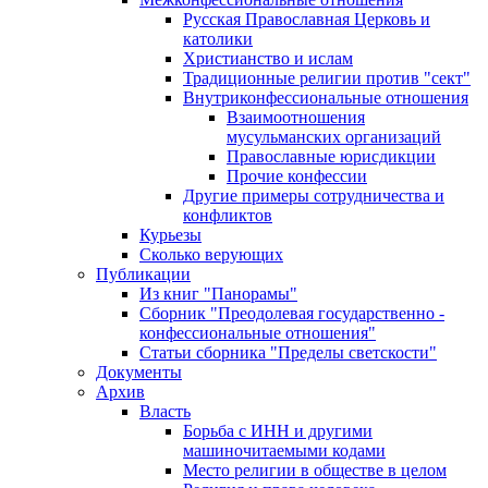
Русская Православная Церковь и
католики
Христианство и ислам
Традиционные религии против "сект"
Внутриконфессиональные отношения
Взаимоотношения
мусульманских организаций
Православные юрисдикции
Прочие конфессии
Другие примеры сотрудничества и
конфликтов
Курьезы
Сколько верующих
Публикации
Из книг "Панорамы"
Сборник "Преодолевая государственно -
конфессиональные отношения"
Статьи сборника "Пределы светскости"
Документы
Архив
Власть
Борьба с ИНН и другими
машиночитаемыми кодами
Место религии в обществе в целом