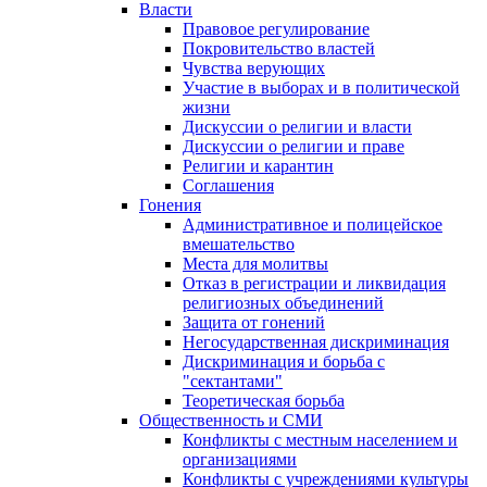
Власти
Правовое регулирование
Покровительство властей
Чувства верующих
Участие в выборах и в политической
жизни
Дискуссии о религии и власти
Дискуссии о религии и праве
Религии и карантин
Соглашения
Гонения
Административное и полицейское
вмешательство
Места для молитвы
Отказ в регистрации и ликвидация
религиозных объединений
Защита от гонений
Негосударственная дискриминация
Дискриминация и борьба с
"сектантами"
Теоретическая борьба
Общественность и СМИ
Конфликты с местным населением и
организациями
Конфликты с учреждениями культуры