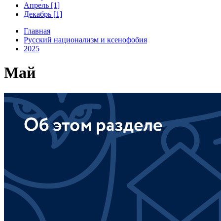
Апрель [1]
Декабрь [1]
Главная
Русский национализм и ксенофобия
2025
Май