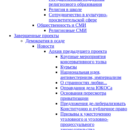
религиозного образования
Религия в школе
Сотрудничество в культурно-
просветительской сфере
Общественность и СМИ
Религиозные СМИ
Завершенные проекты
Демократия в осаде
Новости
Архив предыдущего проекта
Крупные мероприятия
консервативного толка
Курьезы
Национальная идея,
антивестернизм, империализм
О странностях любви...
Оправдания дела ЮКОСа
Основания пересмотра
приватизации
Предложения де-либерализовать
Конституцию и публичное право
Призывы к ужесточению
уголовного и уголовно-
процессуального
законодательства