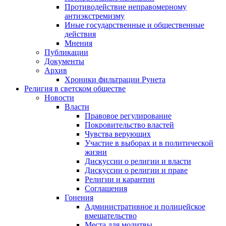
Противодействие неправомерному
антиэкстремизму
Иные государственные и общественные
действия
Мнения
Публикации
Документы
Архив
Хроники фильтрации Рунета
Религия в светском обществе
Новости
Власти
Правовое регулирование
Покровительство властей
Чувства верующих
Участие в выборах и в политической
жизни
Дискуссии о религии и власти
Дискуссии о религии и праве
Религии и карантин
Соглашения
Гонения
Административное и полицейское
вмешательство
Места для молитвы