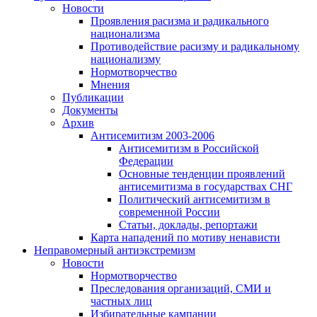
Новости
Проявления расизма и радикального
национализма
Противодействие расизму и радикальному
национализму
Нормотворчество
Мнения
Публикации
Документы
Архив
Антисемитизм 2003-2006
Антисемитизм в Российской
Федерации
Основные тенденции проявлений
антисемитизма в государствах СНГ
Политический антисемитизм в
современной России
Статьи, доклады, репортажи
Карта нападений по мотиву ненависти
Неправомерный антиэкстремизм
Новости
Нормотворчество
Преследования организаций, СМИ и
частных лиц
Избирательные кампании