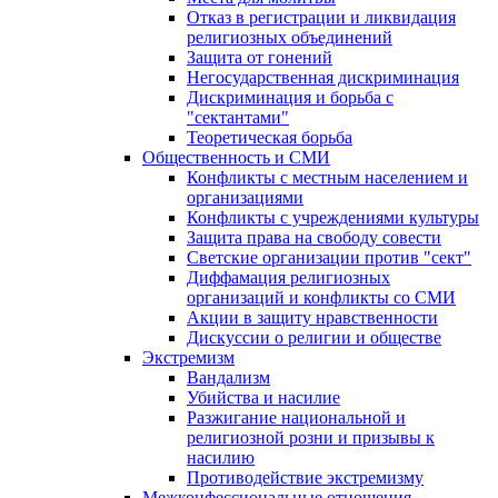
Отказ в регистрации и ликвидация
религиозных объединений
Защита от гонений
Негосударственная дискриминация
Дискриминация и борьба с
"сектантами"
Теоретическая борьба
Общественность и СМИ
Конфликты с местным населением и
организациями
Конфликты с учреждениями культуры
Защита права на свободу совести
Светские организации против "сект"
Диффамация религиозных
организаций и конфликты со СМИ
Акции в защиту нравственности
Дискуссии о религии и обществе
Экстремизм
Вандализм
Убийства и насилие
Разжигание национальной и
религиозной розни и призывы к
насилию
Противодействие экстремизму
Межконфессиональные отношения