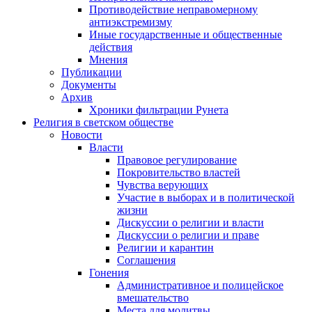
Противодействие неправомерному
антиэкстремизму
Иные государственные и общественные
действия
Мнения
Публикации
Документы
Архив
Хроники фильтрации Рунета
Религия в светском обществе
Новости
Власти
Правовое регулирование
Покровительство властей
Чувства верующих
Участие в выборах и в политической
жизни
Дискуссии о религии и власти
Дискуссии о религии и праве
Религии и карантин
Соглашения
Гонения
Административное и полицейское
вмешательство
Места для молитвы