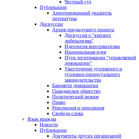
Честный суд
Публикации
Аннотированный указатель
литературы
Дискуссии
Архив предыдущего проекта
Дискуссия о "кризисе
либерализма"
Идеология консерватизма
Национальная идея
Пути легитимации "управляемой
демократии"
Ужесточение уголовного и
уголовно-процесуального
законодательства
Барометр демократии
Гражданское общество
Политический режим
Право
Революция и оппозиция
Свобода слова
Язык вражды
Новости
Публикации
Документы других организаций