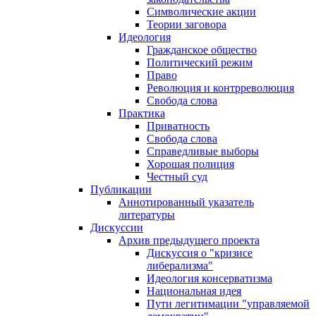
Символические акции
Теории заговора
Идеология
Гражданское общество
Политический режим
Право
Революция и контрреволюция
Свобода слова
Практика
Приватность
Свобода слова
Справедливые выборы
Хорошая полиция
Честный суд
Публикации
Аннотированный указатель
литературы
Дискуссии
Архив предыдущего проекта
Дискуссия о "кризисе
либерализма"
Идеология консерватизма
Национальная идея
Пути легитимации "управляемой