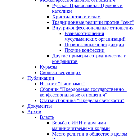
Русская Православная Церковь и
католики
Христианство и ислам
Традиционные религии против "сект"
Внутриконфессиональные отношения
Взаимоотношения
мусульманских организаций
Православные юрисдикции
Прочие конфессии
Другие примеры сотрудничества и
конфликтов
Курьезы
Сколько верующих
Публикации
Из книг "Панорамы"
Сборник "Преодолевая государственно -
конфессиональные отношения"
Статьи сборника "Пределы светскости"
Документы
Архив
Власть
Борьба с ИНН и другими
машиночитаемыми кодами
Место религии в обществе в целом