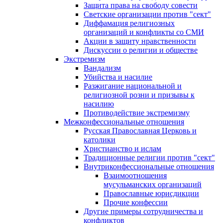
Защита права на свободу совести
Светские организации против "сект"
Диффамация религиозных
организаций и конфликты со СМИ
Акции в защиту нравственности
Дискуссии о религии и обществе
Экстремизм
Вандализм
Убийства и насилие
Разжигание национальной и
религиозной розни и призывы к
насилию
Противодействие экстремизму
Межконфессиональные отношения
Русская Православная Церковь и
католики
Христианство и ислам
Традиционные религии против "сект"
Внутриконфессиональные отношения
Взаимоотношения
мусульманских организаций
Православные юрисдикции
Прочие конфессии
Другие примеры сотрудничества и
конфликтов