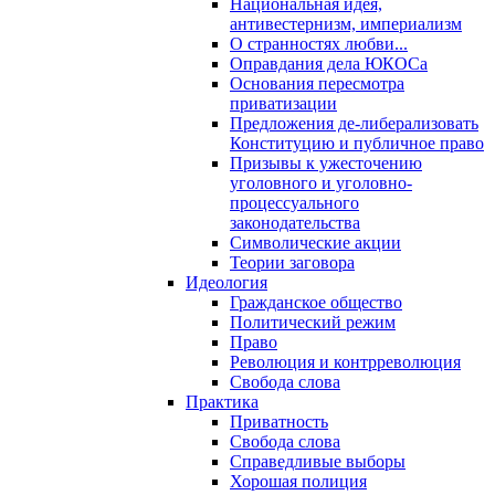
Национальная идея,
антивестернизм, империализм
О странностях любви...
Оправдания дела ЮКОСа
Основания пересмотра
приватизации
Предложения де-либерализовать
Конституцию и публичное право
Призывы к ужесточению
уголовного и уголовно-
процессуального
законодательства
Символические акции
Теории заговора
Идеология
Гражданское общество
Политический режим
Право
Революция и контрреволюция
Свобода слова
Практика
Приватность
Свобода слова
Справедливые выборы
Хорошая полиция