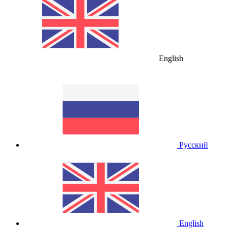
English
Русский
English