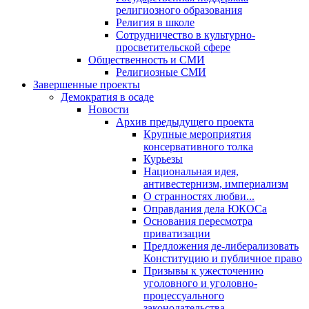
религиозного образования
Религия в школе
Сотрудничество в культурно-
просветительской сфере
Общественность и СМИ
Религиозные СМИ
Завершенные проекты
Демократия в осаде
Новости
Архив предыдущего проекта
Крупные мероприятия
консервативного толка
Курьезы
Национальная идея,
антивестернизм, империализм
О странностях любви...
Оправдания дела ЮКОСа
Основания пересмотра
приватизации
Предложения де-либерализовать
Конституцию и публичное право
Призывы к ужесточению
уголовного и уголовно-
процессуального
законодательства