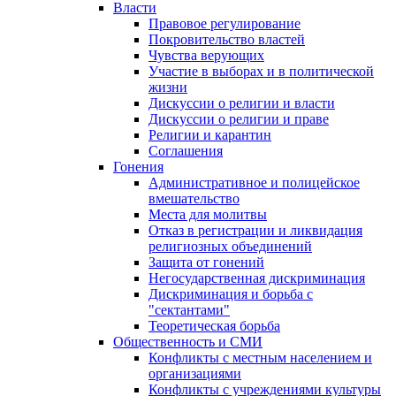
Власти
Правовое регулирование
Покровительство властей
Чувства верующих
Участие в выборах и в политической
жизни
Дискуссии о религии и власти
Дискуссии о религии и праве
Религии и карантин
Соглашения
Гонения
Административное и полицейское
вмешательство
Места для молитвы
Отказ в регистрации и ликвидация
религиозных объединений
Защита от гонений
Негосударственная дискриминация
Дискриминация и борьба с
"сектантами"
Теоретическая борьба
Общественность и СМИ
Конфликты с местным населением и
организациями
Конфликты с учреждениями культуры