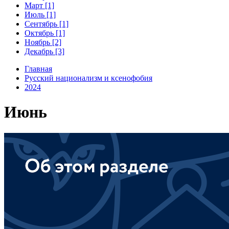
Март [1]
Июль [1]
Сентябрь [1]
Октябрь [1]
Ноябрь [2]
Декабрь [3]
Главная
Русский национализм и ксенофобия
2024
Июнь