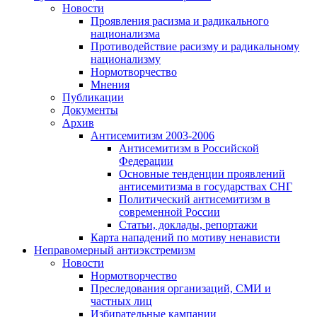
Новости
Проявления расизма и радикального
национализма
Противодействие расизму и радикальному
национализму
Нормотворчество
Мнения
Публикации
Документы
Архив
Антисемитизм 2003-2006
Антисемитизм в Российской
Федерации
Основные тенденции проявлений
антисемитизма в государствах СНГ
Политический антисемитизм в
современной России
Статьи, доклады, репортажи
Карта нападений по мотиву ненависти
Неправомерный антиэкстремизм
Новости
Нормотворчество
Преследования организаций, СМИ и
частных лиц
Избирательные кампании