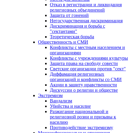
Отказ в регистрации и ликвидация
религиозных объединений
Защита от гонений
Негосударственная дискриминация
Дискриминация и борьба с
"сектантами"
Теоретическая борьба
Общественность и СМИ
Конфликты с местным населением и
организациями
Конфликты с учреждениями культуры
Защита права на свободу совести
Светские организации против "сект"
Диффамация религиозных
организаций и конфликты со СМИ
Акции в защиту нравственности
Дискуссии о религии и обществе
Экстремизм
Вандализм
Убийства и насилие
Разжигание национальной и
религиозной розни и призывы к
насилию
Противодействие экстремизму
Межконфессиональные отношения