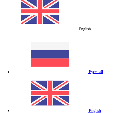
English
Русский
English