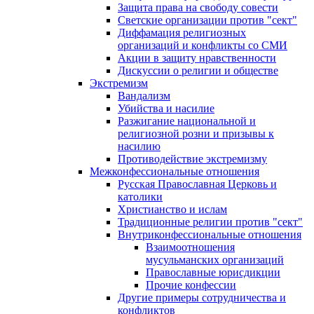
Защита права на свободу совести
Светские организации против "сект"
Диффамация религиозных
организаций и конфликты со СМИ
Акции в защиту нравственности
Дискуссии о религии и обществе
Экстремизм
Вандализм
Убийства и насилие
Разжигание национальной и
религиозной розни и призывы к
насилию
Противодействие экстремизму
Межконфессиональные отношения
Русская Православная Церковь и
католики
Христианство и ислам
Традиционные религии против "сект"
Внутриконфессиональные отношения
Взаимоотношения
мусульманских организаций
Православные юрисдикции
Прочие конфессии
Другие примеры сотрудничества и
конфликтов