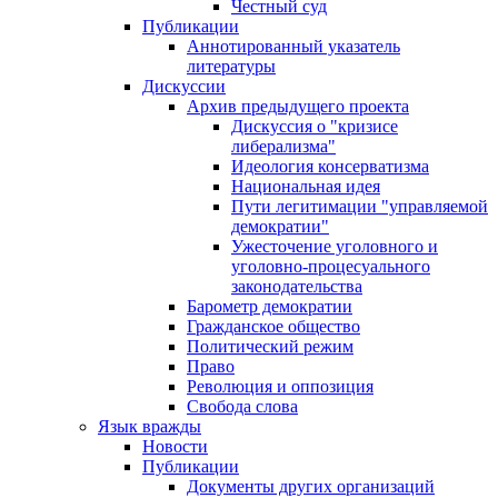
Честный суд
Публикации
Аннотированный указатель
литературы
Дискуссии
Архив предыдущего проекта
Дискуссия о "кризисе
либерализма"
Идеология консерватизма
Национальная идея
Пути легитимации "управляемой
демократии"
Ужесточение уголовного и
уголовно-процесуального
законодательства
Барометр демократии
Гражданское общество
Политический режим
Право
Революция и оппозиция
Свобода слова
Язык вражды
Новости
Публикации
Документы других организаций