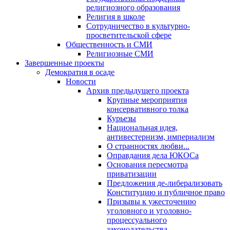
религиозного образования
Религия в школе
Сотрудничество в культурно-
просветительской сфере
Общественность и СМИ
Религиозные СМИ
Завершенные проекты
Демократия в осаде
Новости
Архив предыдущего проекта
Крупные мероприятия
консервативного толка
Курьезы
Национальная идея,
антивестернизм, империализм
О странностях любви...
Оправдания дела ЮКОСа
Основания пересмотра
приватизации
Предложения де-либерализовать
Конституцию и публичное право
Призывы к ужесточению
уголовного и уголовно-
процессуального
законодательства