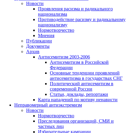
Новости
Проявления расизма и радикального
национализма
Противодействие расизму и радикальному
национализму
Нормотворчество
Мнения
Публикации
Документы
Архив
Антисемитизм 2003-2006
Антисемитизм в Российской
Федерации
Основные тенденции проявлений
антисемитизма в государствах СНГ
Политический антисемитизм в
современной России
Статьи, доклады, репортажи
Карта нападений по мотиву ненависти
Неправомерный антиэкстремизм
Новости
Нормотворчество
Преследования организаций, СМИ и
частных лиц
Избирательные кампании