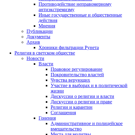
Противодействие неправомерному
антиэкстремизму
Иные государственные и общественные
действия
Мнения
Публикации
Документы
Архив
Хроники фильтрации Рунета
Религия в светском обществе
Новости
Власти
Правовое регулирование
Покровительство властей
Чувства верующих
Участие в выборах и в политической
жизни
Дискуссии о религии и власти
Дискуссии о религии и праве
Религии и карантин
Соглашения
Гонения
Административное и полицейское
вмешательство
Места для молитвы