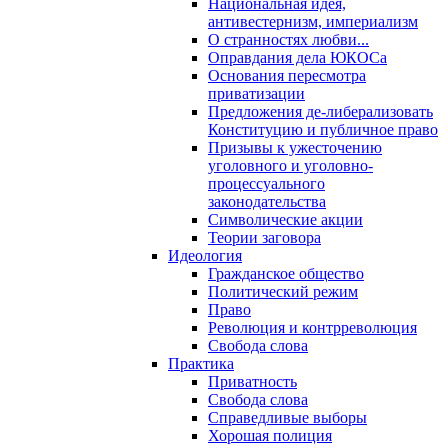
Национальная идея,
антивестернизм, империализм
О странностях любви...
Оправдания дела ЮКОСа
Основания пересмотра
приватизации
Предложения де-либерализовать
Конституцию и публичное право
Призывы к ужесточению
уголовного и уголовно-
процессуального
законодательства
Символические акции
Теории заговора
Идеология
Гражданское общество
Политический режим
Право
Революция и контрреволюция
Свобода слова
Практика
Приватность
Свобода слова
Справедливые выборы
Хорошая полиция