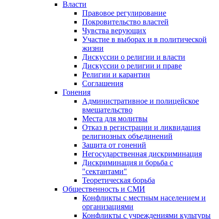
Власти
Правовое регулирование
Покровительство властей
Чувства верующих
Участие в выборах и в политической
жизни
Дискуссии о религии и власти
Дискуссии о религии и праве
Религии и карантин
Соглашения
Гонения
Административное и полицейское
вмешательство
Места для молитвы
Отказ в регистрации и ликвидация
религиозных объединений
Защита от гонений
Негосударственная дискриминация
Дискриминация и борьба с
"сектантами"
Теоретическая борьба
Общественность и СМИ
Конфликты с местным населением и
организациями
Конфликты с учреждениями культуры