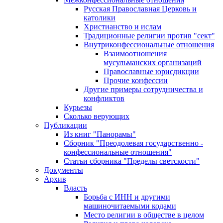
Русская Православная Церковь и
католики
Христианство и ислам
Традиционные религии против "сект"
Внутриконфессиональные отношения
Взаимоотношения
мусульманских организаций
Православные юрисдикции
Прочие конфессии
Другие примеры сотрудничества и
конфликтов
Курьезы
Сколько верующих
Публикации
Из книг "Панорамы"
Сборник "Преодолевая государственно -
конфессиональные отношения"
Статьи сборника "Пределы светскости"
Документы
Архив
Власть
Борьба с ИНН и другими
машиночитаемыми кодами
Место религии в обществе в целом