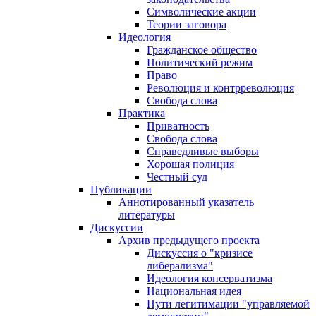
Символические акции
Теории заговора
Идеология
Гражданское общество
Политический режим
Право
Революция и контрреволюция
Свобода слова
Практика
Приватность
Свобода слова
Справедливые выборы
Хорошая полиция
Честный суд
Публикации
Аннотированный указатель
литературы
Дискуссии
Архив предыдущего проекта
Дискуссия о "кризисе
либерализма"
Идеология консерватизма
Национальная идея
Пути легитимации "управляемой