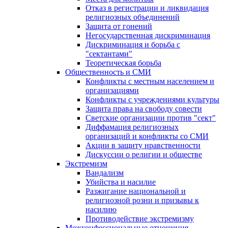
Отказ в регистрации и ликвидация
религиозных объединений
Защита от гонений
Негосударственная дискриминация
Дискриминация и борьба с
"сектантами"
Теоретическая борьба
Общественность и СМИ
Конфликты с местным населением и
организациями
Конфликты с учреждениями культуры
Защита права на свободу совести
Светские организации против "сект"
Диффамация религиозных
организаций и конфликты со СМИ
Акции в защиту нравственности
Дискуссии о религии и обществе
Экстремизм
Вандализм
Убийства и насилие
Разжигание национальной и
религиозной розни и призывы к
насилию
Противодействие экстремизму
Межконфессиональные отношения