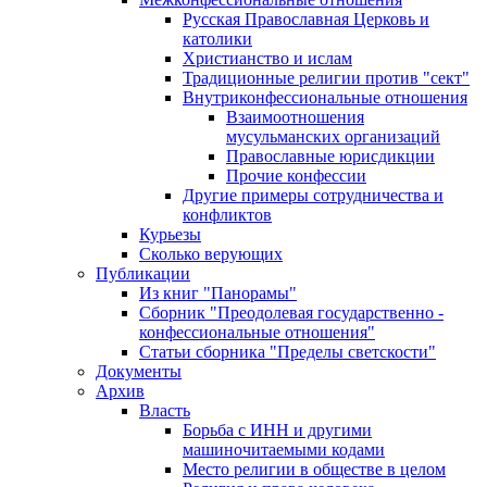
Русская Православная Церковь и
католики
Христианство и ислам
Традиционные религии против "сект"
Внутриконфессиональные отношения
Взаимоотношения
мусульманских организаций
Православные юрисдикции
Прочие конфессии
Другие примеры сотрудничества и
конфликтов
Курьезы
Сколько верующих
Публикации
Из книг "Панорамы"
Сборник "Преодолевая государственно -
конфессиональные отношения"
Статьи сборника "Пределы светскости"
Документы
Архив
Власть
Борьба с ИНН и другими
машиночитаемыми кодами
Место религии в обществе в целом