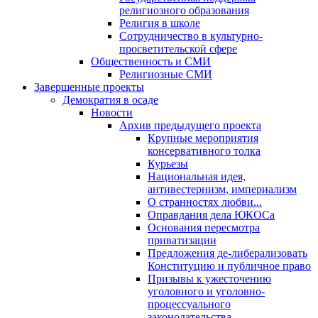
религиозного образования
Религия в школе
Сотрудничество в культурно-
просветительской сфере
Общественность и СМИ
Религиозные СМИ
Завершенные проекты
Демократия в осаде
Новости
Архив предыдущего проекта
Крупные мероприятия
консервативного толка
Курьезы
Национальная идея,
антивестернизм, империализм
О странностях любви...
Оправдания дела ЮКОСа
Основания пересмотра
приватизации
Предложения де-либерализовать
Конституцию и публичное право
Призывы к ужесточению
уголовного и уголовно-
процессуального
законодательства