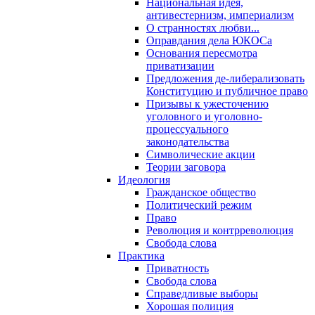
Национальная идея,
антивестернизм, империализм
О странностях любви...
Оправдания дела ЮКОСа
Основания пересмотра
приватизации
Предложения де-либерализовать
Конституцию и публичное право
Призывы к ужесточению
уголовного и уголовно-
процессуального
законодательства
Символические акции
Теории заговора
Идеология
Гражданское общество
Политический режим
Право
Революция и контрреволюция
Свобода слова
Практика
Приватность
Свобода слова
Справедливые выборы
Хорошая полиция