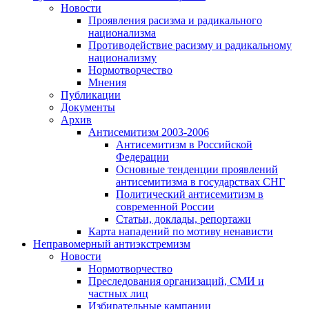
Новости
Проявления расизма и радикального
национализма
Противодействие расизму и радикальному
национализму
Нормотворчество
Мнения
Публикации
Документы
Архив
Антисемитизм 2003-2006
Антисемитизм в Российской
Федерации
Основные тенденции проявлений
антисемитизма в государствах СНГ
Политический антисемитизм в
современной России
Статьи, доклады, репортажи
Карта нападений по мотиву ненависти
Неправомерный антиэкстремизм
Новости
Нормотворчество
Преследования организаций, СМИ и
частных лиц
Избирательные кампании