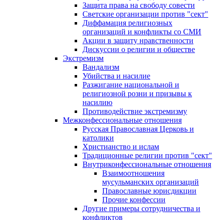
Защита права на свободу совести
Светские организации против "сект"
Диффамация религиозных
организаций и конфликты со СМИ
Акции в защиту нравственности
Дискуссии о религии и обществе
Экстремизм
Вандализм
Убийства и насилие
Разжигание национальной и
религиозной розни и призывы к
насилию
Противодействие экстремизму
Межконфессиональные отношения
Русская Православная Церковь и
католики
Христианство и ислам
Традиционные религии против "сект"
Внутриконфессиональные отношения
Взаимоотношения
мусульманских организаций
Православные юрисдикции
Прочие конфессии
Другие примеры сотрудничества и
конфликтов