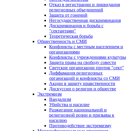
Отказ в регистрации и ликвидация
религиозных объединений
Защита от гонений
Негосударственная дискриминация
Дискриминация и борьба с
"сектантами"
Теоретическая борьба
Общественность и СМИ
Конфликты с местным населением и
организациями
Конфликты с учреждениями культуры
Защита права на свободу совести
Светские организации против "сект"
Диффамация религиозных
организаций и конфликты со СМИ
Акции в защиту нравственности
Дискуссии о религии и обществе
Экстремизм
Вандализм
Убийства и насилие
Разжигание национальной и
религиозной розни и призывы к
насилию
Противодействие экстремизму
Межконфессиональные отношения