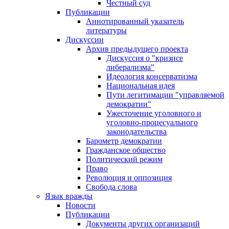
Честный суд
Публикации
Аннотированный указатель
литературы
Дискуссии
Архив предыдущего проекта
Дискуссия о "кризисе
либерализма"
Идеология консерватизма
Национальная идея
Пути легитимации "управляемой
демократии"
Ужесточение уголовного и
уголовно-процесуального
законодательства
Барометр демократии
Гражданское общество
Политический режим
Право
Революция и оппозиция
Свобода слова
Язык вражды
Новости
Публикации
Документы других организаций