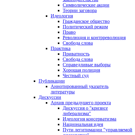
Символические акции
Теории заговора
Идеология
Гражданское общество
Политический режим
Право
Революция и контрреволюция
Свобода слова
Практика
Приватность
Свобода слова
Справедливые выборы
Хорошая полиция
Честный суд
Публикации
Аннотированный указатель
литературы
Дискуссии
Архив предыдущего проекта
Дискуссия о "кризисе
либерализма"
Идеология консерватизма
Национальная идея
Пути легитимации "управляемой