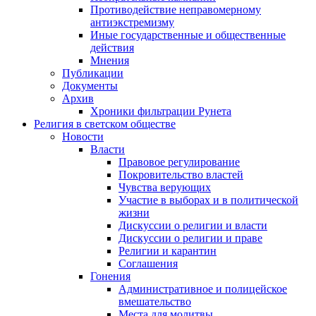
Противодействие неправомерному
антиэкстремизму
Иные государственные и общественные
действия
Мнения
Публикации
Документы
Архив
Хроники фильтрации Рунета
Религия в светском обществе
Новости
Власти
Правовое регулирование
Покровительство властей
Чувства верующих
Участие в выборах и в политической
жизни
Дискуссии о религии и власти
Дискуссии о религии и праве
Религии и карантин
Соглашения
Гонения
Административное и полицейское
вмешательство
Места для молитвы