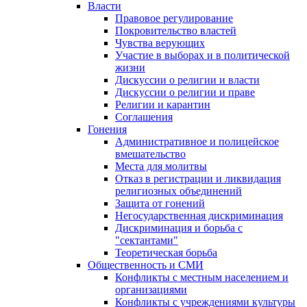
Власти
Правовое регулирование
Покровительство властей
Чувства верующих
Участие в выборах и в политической
жизни
Дискуссии о религии и власти
Дискуссии о религии и праве
Религии и карантин
Соглашения
Гонения
Административное и полицейское
вмешательство
Места для молитвы
Отказ в регистрации и ликвидация
религиозных объединений
Защита от гонений
Негосударственная дискриминация
Дискриминация и борьба с
"сектантами"
Теоретическая борьба
Общественность и СМИ
Конфликты с местным населением и
организациями
Конфликты с учреждениями культуры