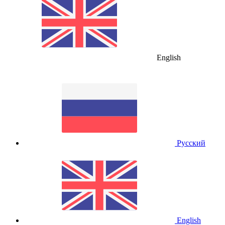
English
Русский
English