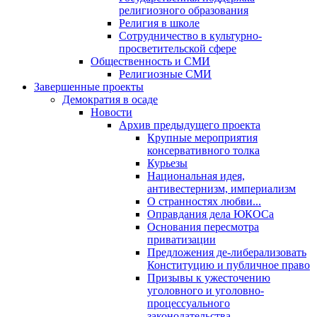
религиозного образования
Религия в школе
Сотрудничество в культурно-
просветительской сфере
Общественность и СМИ
Религиозные СМИ
Завершенные проекты
Демократия в осаде
Новости
Архив предыдущего проекта
Крупные мероприятия
консервативного толка
Курьезы
Национальная идея,
антивестернизм, империализм
О странностях любви...
Оправдания дела ЮКОСа
Основания пересмотра
приватизации
Предложения де-либерализовать
Конституцию и публичное право
Призывы к ужесточению
уголовного и уголовно-
процессуального
законодательства