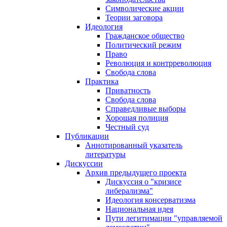
Символические акции
Теории заговора
Идеология
Гражданское общество
Политический режим
Право
Революция и контрреволюция
Свобода слова
Практика
Приватность
Свобода слова
Справедливые выборы
Хорошая полиция
Честный суд
Публикации
Аннотированный указатель
литературы
Дискуссии
Архив предыдущего проекта
Дискуссия о "кризисе
либерализма"
Идеология консерватизма
Национальная идея
Пути легитимации "управляемой