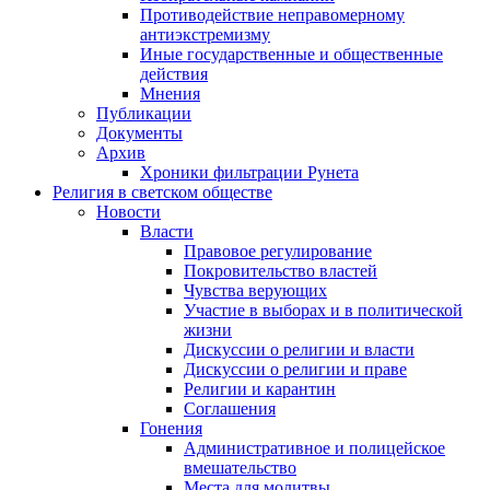
Противодействие неправомерному
антиэкстремизму
Иные государственные и общественные
действия
Мнения
Публикации
Документы
Архив
Хроники фильтрации Рунета
Религия в светском обществе
Новости
Власти
Правовое регулирование
Покровительство властей
Чувства верующих
Участие в выборах и в политической
жизни
Дискуссии о религии и власти
Дискуссии о религии и праве
Религии и карантин
Соглашения
Гонения
Административное и полицейское
вмешательство
Места для молитвы