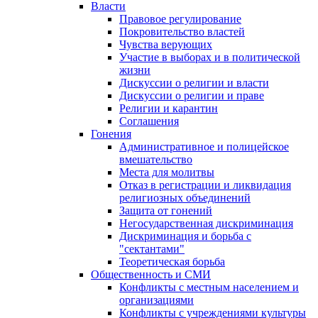
Власти
Правовое регулирование
Покровительство властей
Чувства верующих
Участие в выборах и в политической
жизни
Дискуссии о религии и власти
Дискуссии о религии и праве
Религии и карантин
Соглашения
Гонения
Административное и полицейское
вмешательство
Места для молитвы
Отказ в регистрации и ликвидация
религиозных объединений
Защита от гонений
Негосударственная дискриминация
Дискриминация и борьба с
"сектантами"
Теоретическая борьба
Общественность и СМИ
Конфликты с местным населением и
организациями
Конфликты с учреждениями культуры