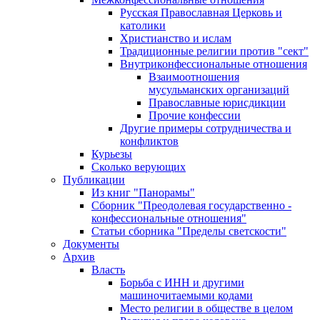
Русская Православная Церковь и
католики
Христианство и ислам
Традиционные религии против "сект"
Внутриконфессиональные отношения
Взаимоотношения
мусульманских организаций
Православные юрисдикции
Прочие конфессии
Другие примеры сотрудничества и
конфликтов
Курьезы
Сколько верующих
Публикации
Из книг "Панорамы"
Сборник "Преодолевая государственно -
конфессиональные отношения"
Статьи сборника "Пределы светскости"
Документы
Архив
Власть
Борьба с ИНН и другими
машиночитаемыми кодами
Место религии в обществе в целом