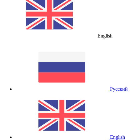
English
Русский
English