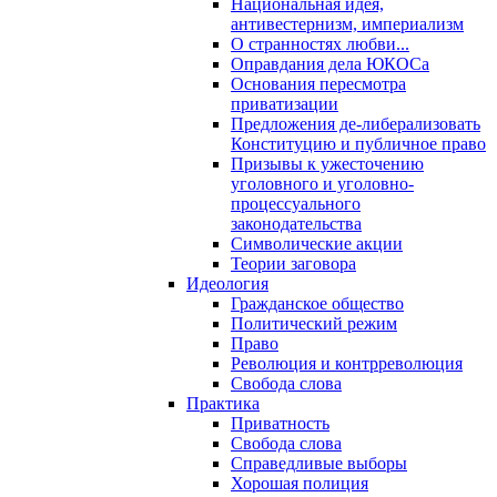
Национальная идея,
антивестернизм, империализм
О странностях любви...
Оправдания дела ЮКОСа
Основания пересмотра
приватизации
Предложения де-либерализовать
Конституцию и публичное право
Призывы к ужесточению
уголовного и уголовно-
процессуального
законодательства
Символические акции
Теории заговора
Идеология
Гражданское общество
Политический режим
Право
Революция и контрреволюция
Свобода слова
Практика
Приватность
Свобода слова
Справедливые выборы
Хорошая полиция