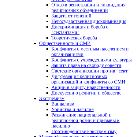
Отказ в регистрации и ликвидация
религиозных объединений
Защита от гонений
Негосударственная дискриминация
Дискриминация и борьба с
"сектантами"
Теоретическая борьба
Общественность и СМИ
Конфликты с местным населением и
организациями
Конфликты с учреждениями культуры
Защита права на свободу совести
Светские организации против "сект"
Диффамация религиозных
организаций и конфликты со СМИ
Акции в защиту нравственности
Дискуссии о религии и обществе
Экстремизм
Вандализм
Убийства и насилие
Разжигание национальной и
религиозной розни и призывы к
насилию
Противодействие экстремизму
Межконфессиональные отношения