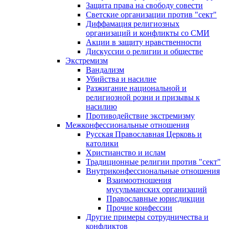
Защита права на свободу совести
Светские организации против "сект"
Диффамация религиозных
организаций и конфликты со СМИ
Акции в защиту нравственности
Дискуссии о религии и обществе
Экстремизм
Вандализм
Убийства и насилие
Разжигание национальной и
религиозной розни и призывы к
насилию
Противодействие экстремизму
Межконфессиональные отношения
Русская Православная Церковь и
католики
Христианство и ислам
Традиционные религии против "сект"
Внутриконфессиональные отношения
Взаимоотношения
мусульманских организаций
Православные юрисдикции
Прочие конфессии
Другие примеры сотрудничества и
конфликтов