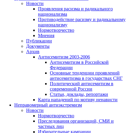
Новости
Проявления расизма и радикального
национализма
Противодействие расизму и радикальному
национализму
Нормотворчество
Мнения
Публикации
Документы
Архив
Антисемитизм 2003-2006
Антисемитизм в Российской
Федерации
Основные тенденции проявлений
антисемитизма в государствах СНГ
Политический антисемитизм в
современной России
Статьи, доклады, репортажи
Карта нападений по мотиву ненависти
Неправомерный антиэкстремизм
Новости
Нормотворчество
Преследования организаций, СМИ и
частных лиц
Избирательные кампании