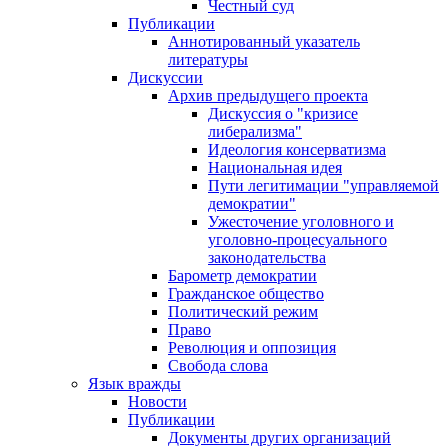
Честный суд
Публикации
Аннотированный указатель
литературы
Дискуссии
Архив предыдущего проекта
Дискуссия о "кризисе
либерализма"
Идеология консерватизма
Национальная идея
Пути легитимации "управляемой
демократии"
Ужесточение уголовного и
уголовно-процесуального
законодательства
Барометр демократии
Гражданское общество
Политический режим
Право
Революция и оппозиция
Свобода слова
Язык вражды
Новости
Публикации
Документы других организаций