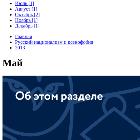
Июль [1]
Август [1]
Октябрь [2]
Ноябрь [1]
Декабрь [1]
Главная
Русский национализм и ксенофобия
2013
Май