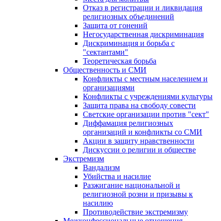
Отказ в регистрации и ликвидация
религиозных объединений
Защита от гонений
Негосударственная дискриминация
Дискриминация и борьба с
"сектантами"
Теоретическая борьба
Общественность и СМИ
Конфликты с местным населением и
организациями
Конфликты с учреждениями культуры
Защита права на свободу совести
Светские организации против "сект"
Диффамация религиозных
организаций и конфликты со СМИ
Акции в защиту нравственности
Дискуссии о религии и обществе
Экстремизм
Вандализм
Убийства и насилие
Разжигание национальной и
религиозной розни и призывы к
насилию
Противодействие экстремизму
Межконфессиональные отношения