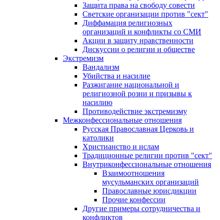
Защита права на свободу совести
Светские организации против "сект"
Диффамация религиозных
организаций и конфликты со СМИ
Акции в защиту нравственности
Дискуссии о религии и обществе
Экстремизм
Вандализм
Убийства и насилие
Разжигание национальной и
религиозной розни и призывы к
насилию
Противодействие экстремизму
Межконфессиональные отношения
Русская Православная Церковь и
католики
Христианство и ислам
Традиционные религии против "сект"
Внутриконфессиональные отношения
Взаимоотношения
мусульманских организаций
Православные юрисдикции
Прочие конфессии
Другие примеры сотрудничества и
конфликтов