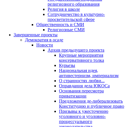
религиозного образования
Религия в школе
Сотрудничество в культурно-
просветительской сфере
Общественность и СМИ
Религиозные СМИ
Завершенные проекты
Демократия в осаде
Новости
Архив предыдущего проекта
Крупные мероприятия
консервативного толка
Курьезы
Национальная идея,
антивестернизм, империализм
О странностях любви...
Оправдания дела ЮКОСа
Основания пересмотра
приватизации
Предложения де-либерализовать
Конституцию и публичное право
Призывы к ужесточению
уголовного и уголовно-
процессуального
законодательства