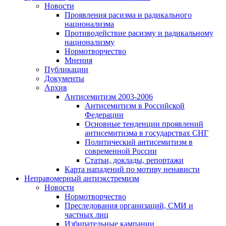
Новости
Проявления расизма и радикального
национализма
Противодействие расизму и радикальному
национализму
Нормотворчество
Мнения
Публикации
Документы
Архив
Антисемитизм 2003-2006
Антисемитизм в Российской
Федерации
Основные тенденции проявлений
антисемитизма в государствах СНГ
Политический антисемитизм в
современной России
Статьи, доклады, репортажи
Карта нападений по мотиву ненависти
Неправомерный антиэкстремизм
Новости
Нормотворчество
Преследования организаций, СМИ и
частных лиц
Избирательные кампании