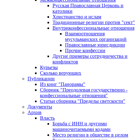
Русская Православная Церковь и
католики
Христианство и ислам
Традиционные религии против "сект"
Внутриконфессиональные отношения
Взаимоотношения
мусульманских организаций
Православные юрисдикции
Прочие конфессии
Другие примеры сотрудничества и
конфликтов
Курьезы
Сколько верующих
Публикации
Из книг "Панорамы"
Сборник "Преодолевая государственно -
конфессиональные отношения"
Статьи сборника "Пределы светскости"
Документы
Архив
Власть
Борьба с ИНН и другими
машиночитаемыми кодами
Место религии в обществе в целом