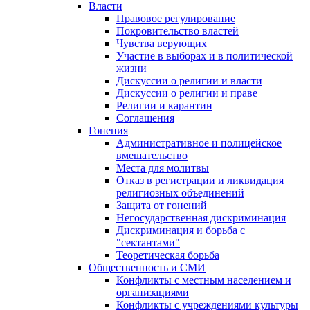
Власти
Правовое регулирование
Покровительство властей
Чувства верующих
Участие в выборах и в политической
жизни
Дискуссии о религии и власти
Дискуссии о религии и праве
Религии и карантин
Соглашения
Гонения
Административное и полицейское
вмешательство
Места для молитвы
Отказ в регистрации и ликвидация
религиозных объединений
Защита от гонений
Негосударственная дискриминация
Дискриминация и борьба с
"сектантами"
Теоретическая борьба
Общественность и СМИ
Конфликты с местным населением и
организациями
Конфликты с учреждениями культуры