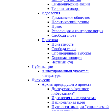
Символические акции
Теории заговора
Идеология
Гражданское общество
Политический режим
Право
Революция и контрреволюция
Свобода слова
Практика
Приватность
Свобода слова
Справедливые выборы
Хорошая полиция
Честный суд
Публикации
Аннотированный указатель
литературы
Дискуссии
Архив предыдущего проекта
Дискуссия о "кризисе
либерализма"
Идеология консерватизма
Национальная идея
Пути легитимации "управляемой