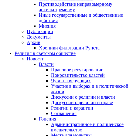
Противодействие неправомерному
антиэкстремизму
Иные государственные и общественные
действия
Мнения
Публикации
Документы
Архив
Хроники фильтрации Рунета
Религия в светском обществе
Новости
Власти
Правовое регулирование
Покровительство властей
Чувства верующих
Участие в выборах и в политической
жизни
Дискуссии о религии и власти
Дискуссии о религии и праве
Религии и карантин
Соглашения
Гонения
Административное и полицейское
вмешательство
Места для молитвы