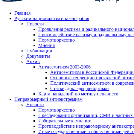
Главная
Русский национализм и ксенофобия
Новости
Проявления расизма и радикального национа
Противодействие расизму и радикальному на
Нормотворчество
Мнения
Публикации
Документы
Архив
Антисемитизм 2003-2006
Антисемитизм в Российской Федерации
Основные тенденции проявлений антис
Политический антисемитизм в совреме
Статьи, доклады, репортажи
Карта нападений по мотиву ненависти
Неправомерный антиэкстремизм
Новости
Нормотворчество
Преследования организаций, СМИ и частных
Избирательные кампании
Противодействие неправомерному антиэкстр
Иные государственные и общественные дейст