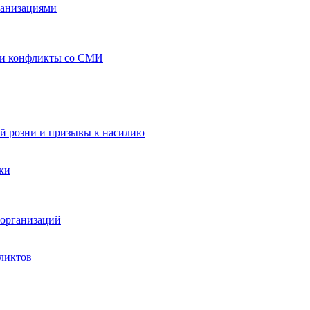
ганизациями
 и конфликты со СМИ
й розни и призывы к насилию
ки
организаций
ликтов