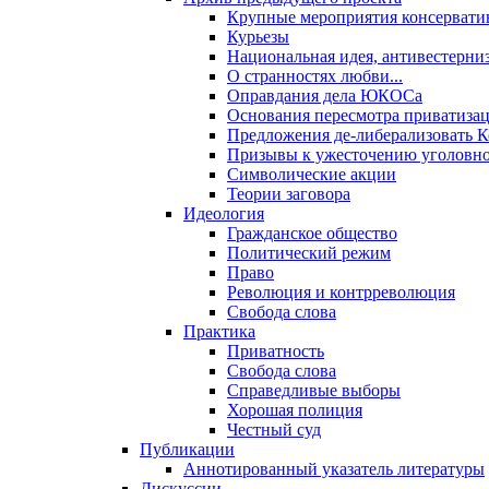
Крупные мероприятия консервати
Курьезы
Национальная идея, антивестерни
О странностях любви...
Оправдания дела ЮКОСа
Основания пересмотра приватиза
Предложения де-либерализовать 
Призывы к ужесточению уголовног
Символические акции
Теории заговора
Идеология
Гражданское общество
Политический режим
Право
Революция и контрреволюция
Свобода слова
Практика
Приватность
Свобода слова
Справедливые выборы
Хорошая полиция
Честный суд
Публикации
Аннотированный указатель литературы
Дискуссии