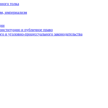
вного толка
зм, империализм
ции
Конституцию и публичное право
о и уголовно-процессуального законодательства