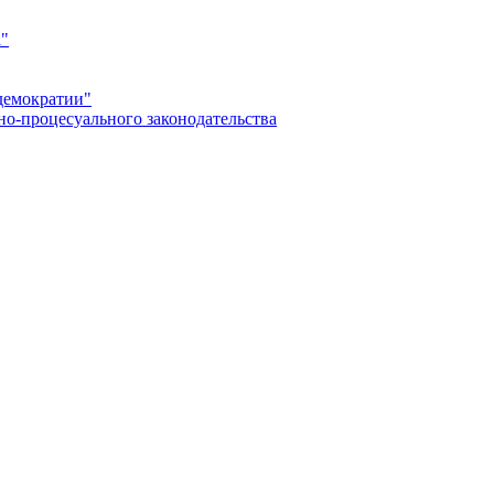
а"
демократии"
но-процесуального законодательства