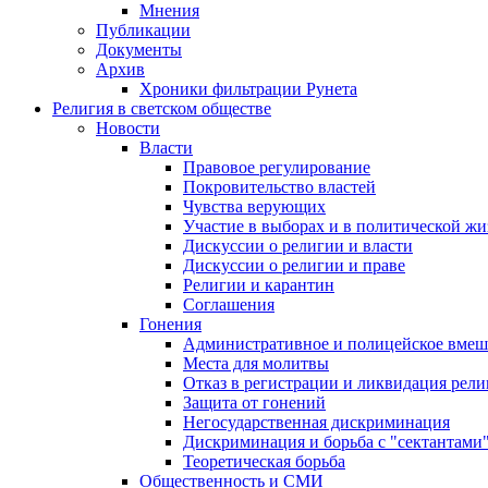
Мнения
Публикации
Документы
Архив
Хроники фильтрации Рунета
Религия в светском обществе
Новости
Власти
Правовое регулирование
Покровительство властей
Чувства верующих
Участие в выборах и в политической ж
Дискуссии о религии и власти
Дискуссии о религии и праве
Религии и карантин
Соглашения
Гонения
Административное и полицейское вмеш
Места для молитвы
Отказ в регистрации и ликвидация рел
Защита от гонений
Негосударственная дискриминация
Дискриминация и борьба с "сектантами
Теоретическая борьба
Общественность и СМИ