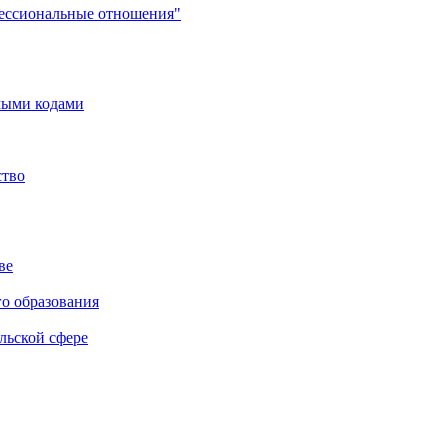
фессиональные отношения"
мыми кодами
ство
ве
го образования
льской сфере