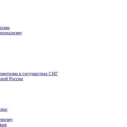
лизма
ционализму
емитизма в государствах СНГ
нной России
 лиц
емизму
вия