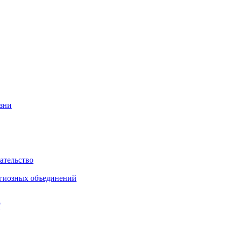
изни
ательство
игиозных объединений
"