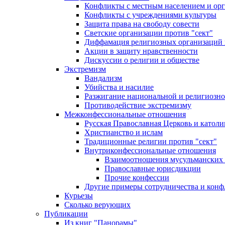
Конфликты с местным населением и ор
Конфликты с учреждениями культуры
Защита права на свободу совести
Светские организации против "сект"
Диффамация религиозных организаций
Акции в защиту нравственности
Дискуссии о религии и обществе
Экстремизм
Вандализм
Убийства и насилие
Разжигание национальной и религиозно
Противодействие экстремизму
Межконфессиональные отношения
Русская Православная Церковь и католи
Христианство и ислам
Традиционные религии против "сект"
Внутриконфессиональные отношения
Взаимоотношения мусульманских 
Православные юрисдикции
Прочие конфессии
Другие примеры сотрудничества и конф
Курьезы
Сколько верующих
Публикации
Из книг "Панорамы"