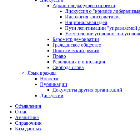
Архив предыдущего проекта
Дискуссия о "кризисе либерализм
Идеология консерватизма
Национальная идея
Пути легитимации "управляемой 
Ужесточение уголовного и уголов
Барометр демократии
Гражданское общество
Политический режим
Право
Революция и оппозиция
Свобода слова
Язык вражды
Новости
Публикации
Документы других организаций
Дискуссии
Объявления
О нас
Аналитика
Справочник
База данных