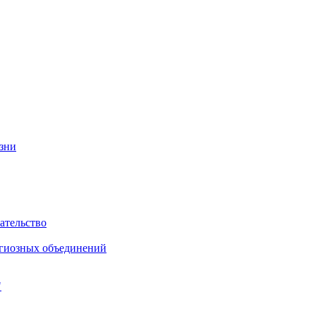
изни
ательство
игиозных объединений
"