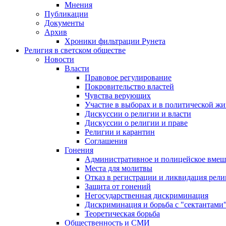
Мнения
Публикации
Документы
Архив
Хроники фильтрации Рунета
Религия в светском обществе
Новости
Власти
Правовое регулирование
Покровительство властей
Чувства верующих
Участие в выборах и в политической ж
Дискуссии о религии и власти
Дискуссии о религии и праве
Религии и карантин
Соглашения
Гонения
Административное и полицейское вмеш
Места для молитвы
Отказ в регистрации и ликвидация рел
Защита от гонений
Негосударственная дискриминация
Дискриминация и борьба с "сектантами
Теоретическая борьба
Общественность и СМИ