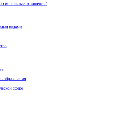
фессиональные отношения"
мыми кодами
ство
ве
го образования
льской сфере