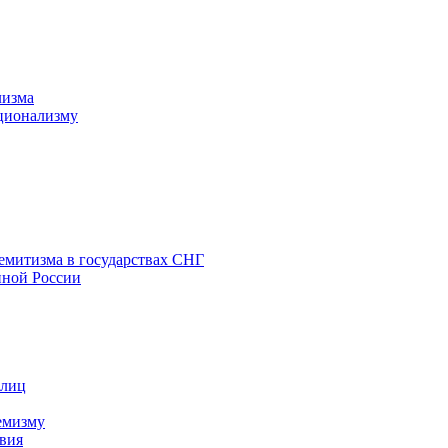
лизма
ционализму
емитизма в государствах СНГ
нной России
 лиц
емизму
вия