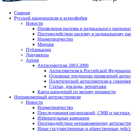
Главная
Русский национализм и ксенофобия
Новости
Проявления расизма и радикального национа
Противодействие расизму и радикальному на
Нормотворчество
Мнения
Публикации
Документы
Архив
Антисемитизм 2003-2006
Антисемитизм в Российской Федерации
Основные тенденции проявлений антис
Политический антисемитизм в совреме
Статьи, доклады, репортажи
Карта нападений по мотиву ненависти
Неправомерный антиэкстремизм
Новости
Нормотворчество
Преследования организаций, СМИ и частных
Избирательные кампании
Противодействие неправомерному антиэкстр
Иные государственные и общественные дейст