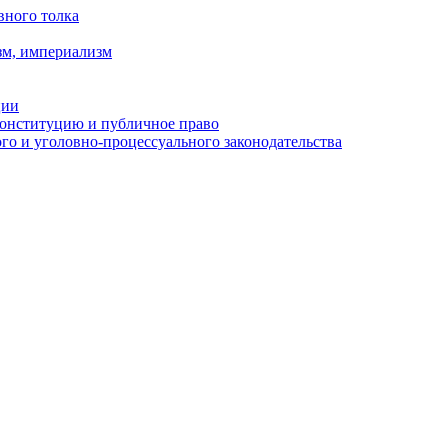
вного толка
зм, империализм
ции
Конституцию и публичное право
о и уголовно-процессуального законодательства