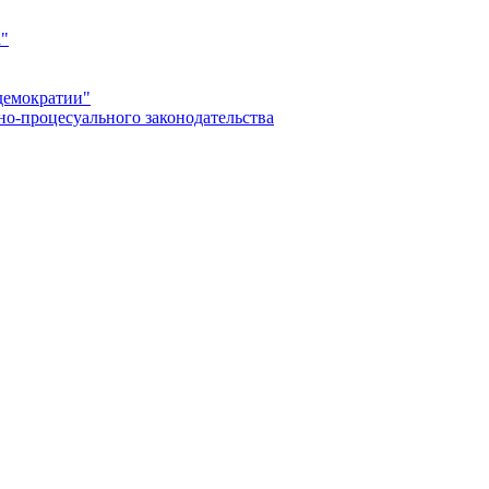
а"
демократии"
но-процесуального законодательства