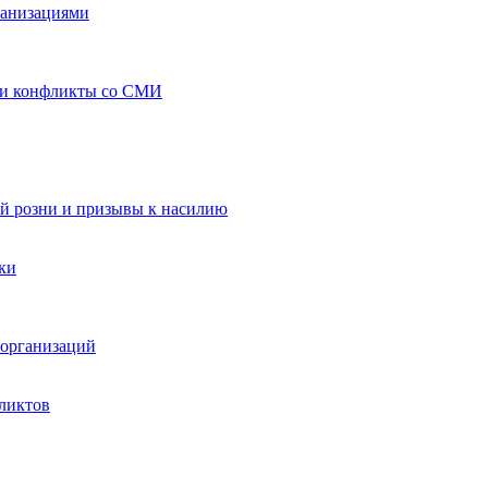
ганизациями
 и конфликты со СМИ
й розни и призывы к насилию
ки
организаций
ликтов