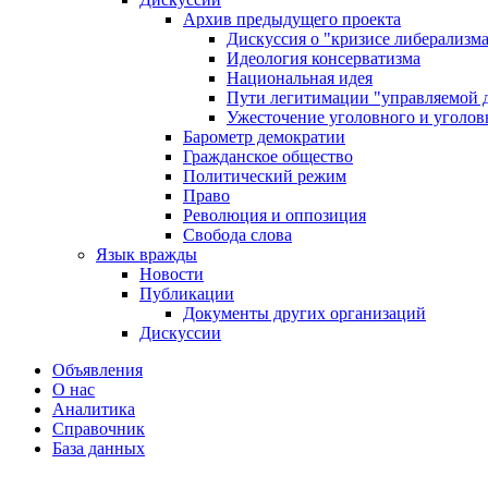
Архив предыдущего проекта
Дискуссия о "кризисе либерализм
Идеология консерватизма
Национальная идея
Пути легитимации "управляемой 
Ужесточение уголовного и уголов
Барометр демократии
Гражданское общество
Политический режим
Право
Революция и оппозиция
Свобода слова
Язык вражды
Новости
Публикации
Документы других организаций
Дискуссии
Объявления
О нас
Аналитика
Справочник
База данных