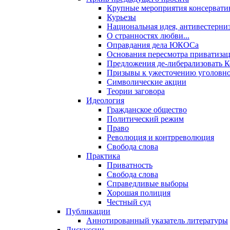
Крупные мероприятия консервати
Курьезы
Национальная идея, антивестерни
О странностях любви...
Оправдания дела ЮКОСа
Основания пересмотра приватиза
Предложения де-либерализовать 
Призывы к ужесточению уголовног
Символические акции
Теории заговора
Идеология
Гражданское общество
Политический режим
Право
Революция и контрреволюция
Свобода слова
Практика
Приватность
Свобода слова
Справедливые выборы
Хорошая полиция
Честный суд
Публикации
Аннотированный указатель литературы
Дискуссии