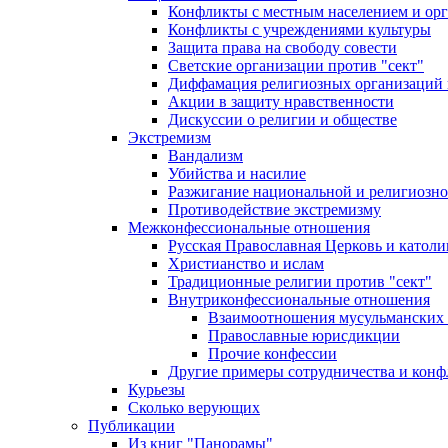
Конфликты с местным населением и ор
Конфликты с учреждениями культуры
Защита права на свободу совести
Светские организации против "сект"
Диффамация религиозных организаций
Акции в защиту нравственности
Дискуссии о религии и обществе
Экстремизм
Вандализм
Убийства и насилие
Разжигание национальной и религиозно
Противодействие экстремизму
Межконфессиональные отношения
Русская Православная Церковь и католи
Христианство и ислам
Традиционные религии против "сект"
Внутриконфессиональные отношения
Взаимоотношения мусульманских 
Православные юрисдикции
Прочие конфессии
Другие примеры сотрудничества и конф
Курьезы
Сколько верующих
Публикации
Из книг "Панорамы"