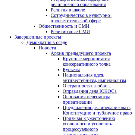
религиозного образования
Религия в школе
Сотрудничество в культурно-
просветительской сфере
Общественность и СМИ
Религиозные СМИ
Завершенные проекты
Демократия в осаде
Новости
Архив предыдущего проекта
Крупные мероприятия
консервативного толка
Курьезы
Национальная идея,
антивестернизм, империализм
О странностях любви...
Оправдания дела ЮКОСа
Основания пересмотра
приватизации
Предложения де-либерализовать
Конституцию и публичное право
Призывы к ужесточению
уголовного и уголовно-
процессуального
законодательства