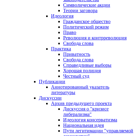
Символические акции
Теории заговора
Идеология
Гражданское общество
Политический режим
Право
Революция и контрреволюция
Свобода слова
Практика
Приватность
Свобода слова
Справедливые выборы
Хорошая полиция
Честный суд
Публикации
Аннотированный указатель
литературы
Дискуссии
Архив предыдущего проекта
Дискуссия о "кризисе
либерализма"
Идеология консерватизма
Национальная идея
Пути легитимации "управляемой