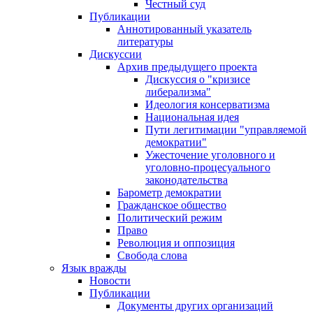
Честный суд
Публикации
Аннотированный указатель
литературы
Дискуссии
Архив предыдущего проекта
Дискуссия о "кризисе
либерализма"
Идеология консерватизма
Национальная идея
Пути легитимации "управляемой
демократии"
Ужесточение уголовного и
уголовно-процесуального
законодательства
Барометр демократии
Гражданское общество
Политический режим
Право
Революция и оппозиция
Свобода слова
Язык вражды
Новости
Публикации
Документы других организаций