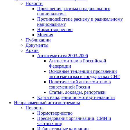
Новости
Проявления расизма и радикального
национализма
Противодействие расизму и радикальному
национализму
Нормотворчество
Мнения
Публикации
Документы
Архив
Антисемитизм 2003-2006
Антисемитизм в Российской
Федерации
Основные тенденции проявлений
антисемитизма в государствах СНГ
Политический антисемитизм в
современной России
Статьи, доклады, репортажи
Карта нападений по мотиву ненависти
Неправомерный антиэкстремизм
Новости
Нормотворчество
Преследования организаций, СМИ и
частных лиц
Избирательные кампании