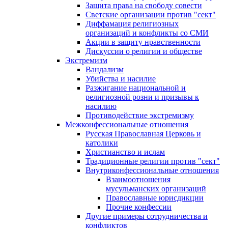
Защита права на свободу совести
Светские организации против "сект"
Диффамация религиозных
организаций и конфликты со СМИ
Акции в защиту нравственности
Дискуссии о религии и обществе
Экстремизм
Вандализм
Убийства и насилие
Разжигание национальной и
религиозной розни и призывы к
насилию
Противодействие экстремизму
Межконфессиональные отношения
Русская Православная Церковь и
католики
Христианство и ислам
Традиционные религии против "сект"
Внутриконфессиональные отношения
Взаимоотношения
мусульманских организаций
Православные юрисдикции
Прочие конфессии
Другие примеры сотрудничества и
конфликтов