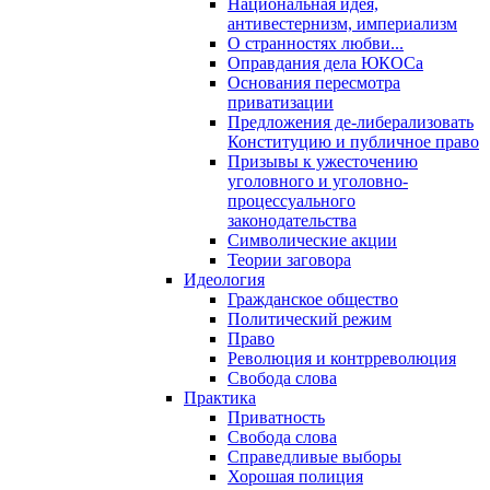
Национальная идея,
антивестернизм, империализм
О странностях любви...
Оправдания дела ЮКОСа
Основания пересмотра
приватизации
Предложения де-либерализовать
Конституцию и публичное право
Призывы к ужесточению
уголовного и уголовно-
процессуального
законодательства
Символические акции
Теории заговора
Идеология
Гражданское общество
Политический режим
Право
Революция и контрреволюция
Свобода слова
Практика
Приватность
Свобода слова
Справедливые выборы
Хорошая полиция