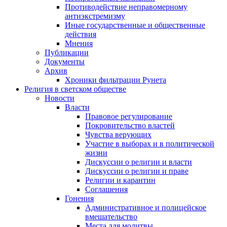
Противодействие неправомерному
антиэкстремизму
Иные государственные и общественные
действия
Мнения
Публикации
Документы
Архив
Хроники фильтрации Рунета
Религия в светском обществе
Новости
Власти
Правовое регулирование
Покровительство властей
Чувства верующих
Участие в выборах и в политической
жизни
Дискуссии о религии и власти
Дискуссии о религии и праве
Религии и карантин
Соглашения
Гонения
Административное и полицейское
вмешательство
Места для молитвы