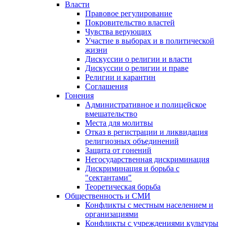
Власти
Правовое регулирование
Покровительство властей
Чувства верующих
Участие в выборах и в политической
жизни
Дискуссии о религии и власти
Дискуссии о религии и праве
Религии и карантин
Соглашения
Гонения
Административное и полицейское
вмешательство
Места для молитвы
Отказ в регистрации и ликвидация
религиозных объединений
Защита от гонений
Негосударственная дискриминация
Дискриминация и борьба с
"сектантами"
Теоретическая борьба
Общественность и СМИ
Конфликты с местным населением и
организациями
Конфликты с учреждениями культуры