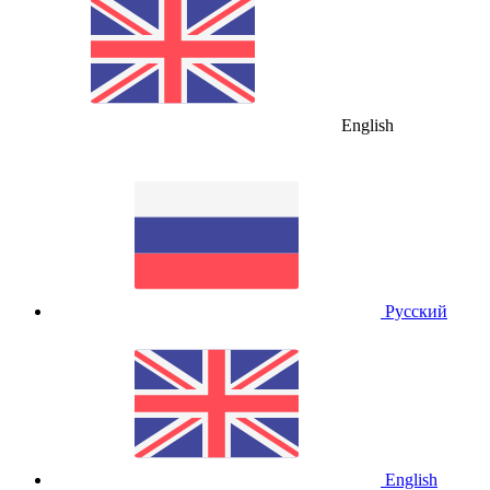
English
Русский
English