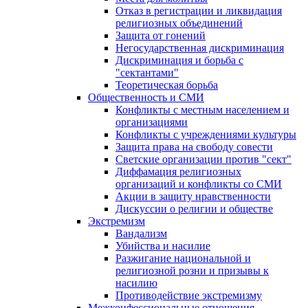
Отказ в регистрации и ликвидация
религиозных объединений
Защита от гонений
Негосударственная дискриминация
Дискриминация и борьба с
"сектантами"
Теоретическая борьба
Общественность и СМИ
Конфликты с местным населением и
организациями
Конфликты с учреждениями культуры
Защита права на свободу совести
Светские организации против "сект"
Диффамация религиозных
организаций и конфликты со СМИ
Акции в защиту нравственности
Дискуссии о религии и обществе
Экстремизм
Вандализм
Убийства и насилие
Разжигание национальной и
религиозной розни и призывы к
насилию
Противодействие экстремизму
Межконфессиональные отношения