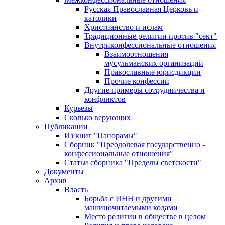
Русская Православная Церковь и
католики
Христианство и ислам
Традиционные религии против "сект"
Внутриконфессиональные отношения
Взаимоотношения
мусульманских организаций
Православные юрисдикции
Прочие конфессии
Другие примеры сотрудничества и
конфликтов
Курьезы
Сколько верующих
Публикации
Из книг "Панорамы"
Сборник "Преодолевая государственно -
конфессиональные отношения"
Статьи сборника "Пределы светскости"
Документы
Архив
Власть
Борьба с ИНН и другими
машиночитаемыми кодами
Место религии в обществе в целом