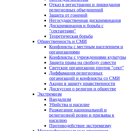
Отказ в регистрации и ликвидация
религиозных объединений
Защита от гонений
Негосударственная дискриминация
Дискриминация и борьба с
"сектантами"
Теоретическая борьба
Общественность и СМИ
Конфликты с местным населением и
организациями
Конфликты с учреждениями культуры
Защита права на свободу совести
Светские организации против "сект"
Диффамация религиозных
организаций и конфликты со СМИ
Акции в защиту нравственности
Дискуссии о религии и обществе
Экстремизм
Вандализм
Убийства и насилие
Разжигание национальной и
религиозной розни и призывы к
насилию
Противодействие экстремизму
Межконфессиональные отношения