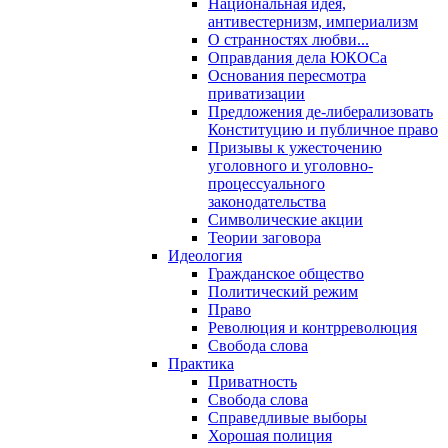
Национальная идея,
антивестернизм, империализм
О странностях любви...
Оправдания дела ЮКОСа
Основания пересмотра
приватизации
Предложения де-либерализовать
Конституцию и публичное право
Призывы к ужесточению
уголовного и уголовно-
процессуального
законодательства
Символические акции
Теории заговора
Идеология
Гражданское общество
Политический режим
Право
Революция и контрреволюция
Свобода слова
Практика
Приватность
Свобода слова
Справедливые выборы
Хорошая полиция