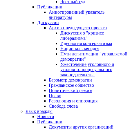
Честный суд
Публикации
Аннотированный указатель
литературы
Дискуссии
Архив предыдущего проекта
Дискуссия о "кризисе
либерализма"
Идеология консерватизма
Национальная идея
Пути легитимации "управляемой
демократии"
Ужесточение уголовного и
уголовно-процесуального
законодательства
Барометр демократии
Гражданское общество
Политический режим
Право
Революция и оппозиция
Свобода слова
Язык вражды
Новости
Публикации
Документы других организаций