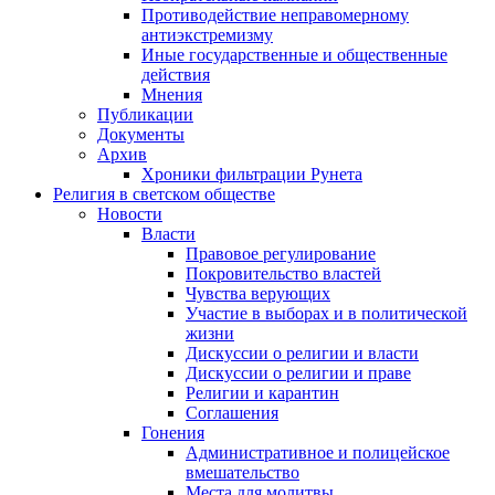
Противодействие неправомерному
антиэкстремизму
Иные государственные и общественные
действия
Мнения
Публикации
Документы
Архив
Хроники фильтрации Рунета
Религия в светском обществе
Новости
Власти
Правовое регулирование
Покровительство властей
Чувства верующих
Участие в выборах и в политической
жизни
Дискуссии о религии и власти
Дискуссии о религии и праве
Религии и карантин
Соглашения
Гонения
Административное и полицейское
вмешательство
Места для молитвы