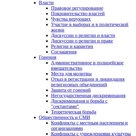
Власти
Правовое регулирование
Покровительство властей
Чувства верующих
Участие в выборах и в политической
жизни
Дискуссии о религии и власти
Дискуссии о религии и праве
Религии и карантин
Соглашения
Гонения
Административное и полицейское
вмешательство
Места для молитвы
Отказ в регистрации и ликвидация
религиозных объединений
Защита от гонений
Негосударственная дискриминация
Дискриминация и борьба с
"сектантами"
Теоретическая борьба
Общественность и СМИ
Конфликты с местным населением и
организациями
Конфликты с учреждениями культуры