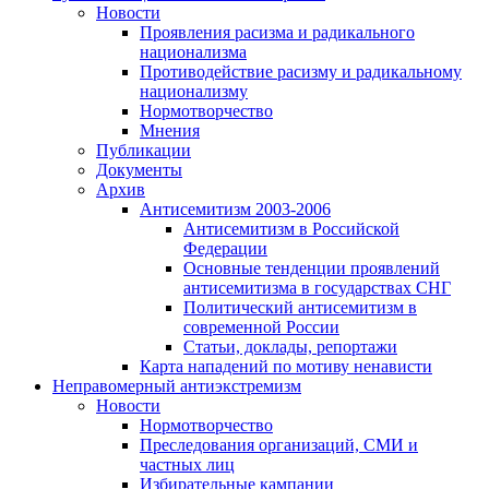
Новости
Проявления расизма и радикального
национализма
Противодействие расизму и радикальному
национализму
Нормотворчество
Мнения
Публикации
Документы
Архив
Антисемитизм 2003-2006
Антисемитизм в Российской
Федерации
Основные тенденции проявлений
антисемитизма в государствах СНГ
Политический антисемитизм в
современной России
Статьи, доклады, репортажи
Карта нападений по мотиву ненависти
Неправомерный антиэкстремизм
Новости
Нормотворчество
Преследования организаций, СМИ и
частных лиц
Избирательные кампании