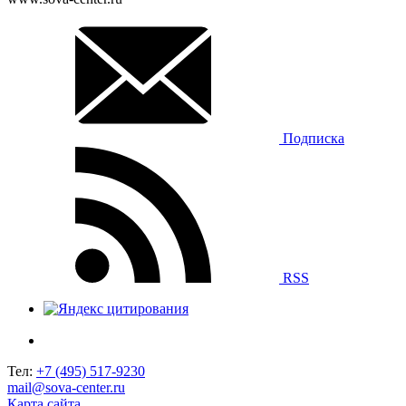
Подписка
RSS
Тел:
+7 (495) 517-9230
mail@sova-center.ru
Карта сайта