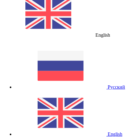
English
Русский
English