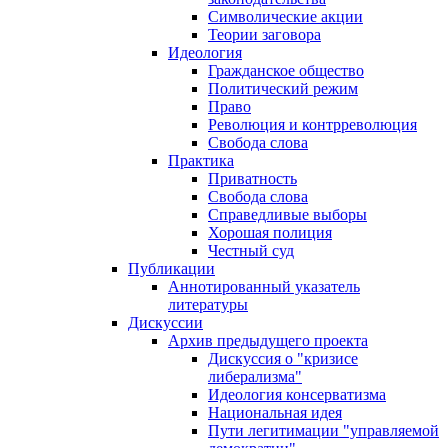
Символические акции
Теории заговора
Идеология
Гражданское общество
Политический режим
Право
Революция и контрреволюция
Свобода слова
Практика
Приватность
Свобода слова
Справедливые выборы
Хорошая полиция
Честный суд
Публикации
Аннотированный указатель
литературы
Дискуссии
Архив предыдущего проекта
Дискуссия о "кризисе
либерализма"
Идеология консерватизма
Национальная идея
Пути легитимации "управляемой