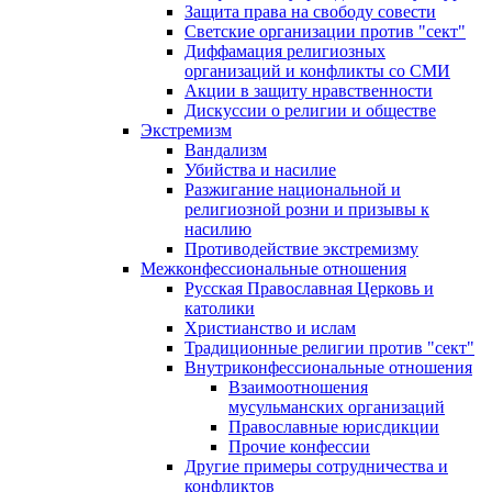
Защита права на свободу совести
Светские организации против "сект"
Диффамация религиозных
организаций и конфликты со СМИ
Акции в защиту нравственности
Дискуссии о религии и обществе
Экстремизм
Вандализм
Убийства и насилие
Разжигание национальной и
религиозной розни и призывы к
насилию
Противодействие экстремизму
Межконфессиональные отношения
Русская Православная Церковь и
католики
Христианство и ислам
Традиционные религии против "сект"
Внутриконфессиональные отношения
Взаимоотношения
мусульманских организаций
Православные юрисдикции
Прочие конфессии
Другие примеры сотрудничества и
конфликтов