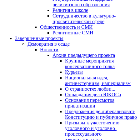
религиозного образования
Религия в школе
Сотрудничество в культурно-
просветительской сфере
Общественность и СМИ
Религиозные СМИ
Завершенные проекты
Демократия в осаде
Новости
Архив предыдущего проекта
Крупные мероприятия
консервативного толка
Курьезы
Национальная идея,
антивестернизм, империализм
О странностях любви...
Оправдания дела ЮКОСа
Основания пересмотра
приватизации
Предложения де-либерализовать
Конституцию и публичное право
Призывы к ужесточению
уголовного и уголовно-
процессуального
законодательства