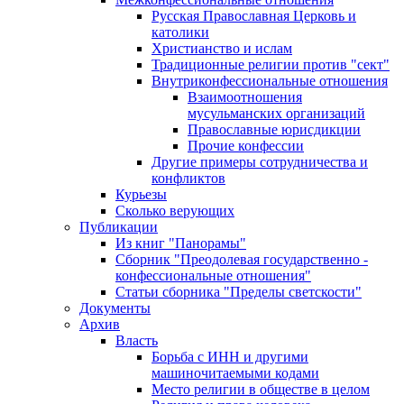
Русская Православная Церковь и
католики
Христианство и ислам
Традиционные религии против "сект"
Внутриконфессиональные отношения
Взаимоотношения
мусульманских организаций
Православные юрисдикции
Прочие конфессии
Другие примеры сотрудничества и
конфликтов
Курьезы
Сколько верующих
Публикации
Из книг "Панорамы"
Сборник "Преодолевая государственно -
конфессиональные отношения"
Статьи сборника "Пределы светскости"
Документы
Архив
Власть
Борьба с ИНН и другими
машиночитаемыми кодами
Место религии в обществе в целом