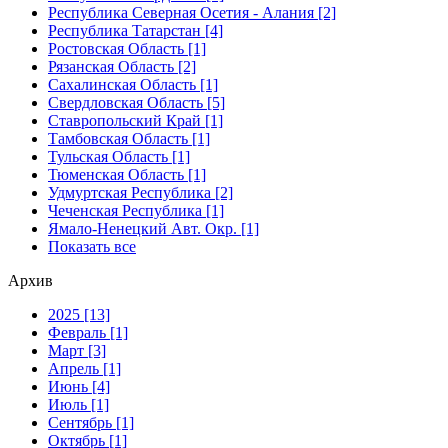
Республика Северная Осетия - Алания [2]
Республика Татарстан [4]
Ростовская Область [1]
Рязанская Область [2]
Сахалинская Область [1]
Свердловская Область [5]
Ставропольский Край [1]
Тамбовская Область [1]
Тульская Область [1]
Тюменская Область [1]
Удмуртская Республика [2]
Чеченская Республика [1]
Ямало-Ненецкий Авт. Окр. [1]
Показать все
Архив
2025 [13]
Февраль [1]
Март [3]
Апрель [1]
Июнь [4]
Июль [1]
Сентябрь [1]
Октябрь [1]