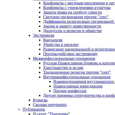
Конфликты с местным населением и ор
Конфликты с учреждениями культуры
Защита права на свободу совести
Светские организации против "сект"
Диффамация религиозных организаций
Акции в защиту нравственности
Дискуссии о религии и обществе
Экстремизм
Вандализм
Убийства и насилие
Разжигание национальной и религиозно
Противодействие экстремизму
Межконфессиональные отношения
Русская Православная Церковь и католи
Христианство и ислам
Традиционные религии против "сект"
Внутриконфессиональные отношения
Взаимоотношения мусульманских 
Православные юрисдикции
Прочие конфессии
Другие примеры сотрудничества и конф
Курьезы
Сколько верующих
Публикации
Из книг "Панорамы"