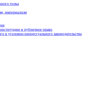
вного толка
зм, империализм
ции
Конституцию и публичное право
о и уголовно-процессуального законодательства