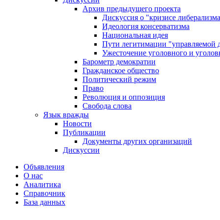
Архив предыдущего проекта
Дискуссия о "кризисе либерализм
Идеология консерватизма
Национальная идея
Пути легитимации "управляемой 
Ужесточение уголовного и уголов
Барометр демократии
Гражданское общество
Политический режим
Право
Революция и оппозиция
Свобода слова
Язык вражды
Новости
Публикации
Документы других организаций
Дискуссии
Объявления
О нас
Аналитика
Справочник
База данных