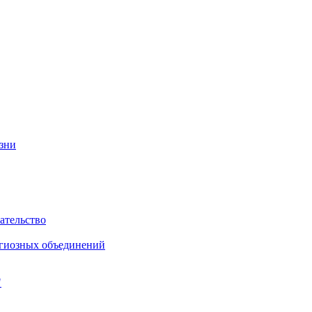
изни
ательство
игиозных объединений
"