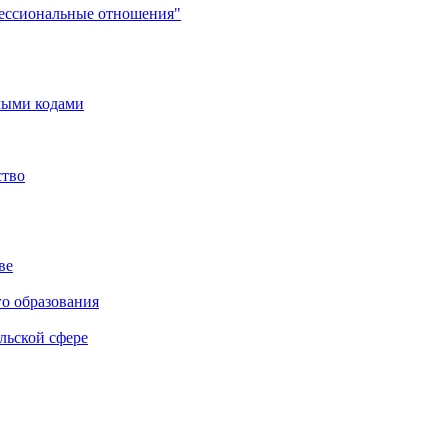
фессиональные отношения"
мыми кодами
ство
ве
го образования
льской сфере