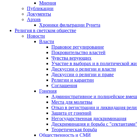
Мнения
Публикации
Документы
Архив
Хроники фильтрации Рунета
Религия в светском обществе
Новости
Власти
Правовое регулирование
Покровительство властей
Чувства верующих
Участие в выборах и в политической ж
Дискуссии о религии и власти
Дискуссии о религии и праве
Религии и карантин
Соглашения
Гонения
Административное и полицейское вмеш
Места для молитвы
Отказ в регистрации и ликвидация рел
Защита от гонений
Негосударственная дискриминация
Дискриминация и борьба с "сектантами
Теоретическая борьба
Общественность и СМИ