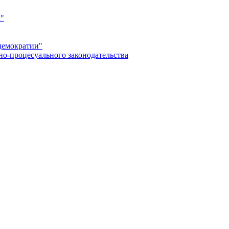
а"
демократии"
но-процесуального законодательства