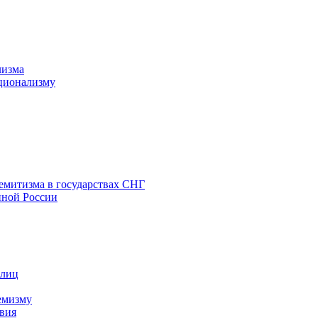
лизма
ционализму
емитизма в государствах СНГ
нной России
 лиц
емизму
вия