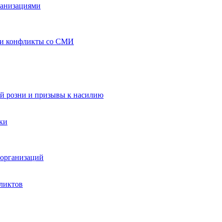
ганизациями
 и конфликты со СМИ
й розни и призывы к насилию
ки
организаций
ликтов