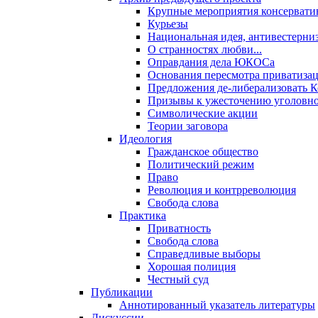
Крупные мероприятия консервати
Курьезы
Национальная идея, антивестерни
О странностях любви...
Оправдания дела ЮКОСа
Основания пересмотра приватиза
Предложения де-либерализовать 
Призывы к ужесточению уголовног
Символические акции
Теории заговора
Идеология
Гражданское общество
Политический режим
Право
Революция и контрреволюция
Свобода слова
Практика
Приватность
Свобода слова
Справедливые выборы
Хорошая полиция
Честный суд
Публикации
Аннотированный указатель литературы
Дискуссии