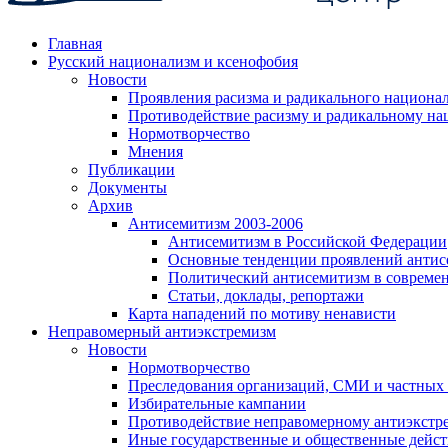
Главная
Русский национализм и ксенофобия
Новости
Проявления расизма и радикального национа
Противодействие расизму и радикальному на
Нормотворчество
Мнения
Публикации
Документы
Архив
Антисемитизм 2003-2006
Антисемитизм в Российской Федерации
Основные тенденции проявлений антис
Политический антисемитизм в совреме
Статьи, доклады, репортажи
Карта нападений по мотиву ненависти
Неправомерный антиэкстремизм
Новости
Нормотворчество
Преследования организаций, СМИ и частных
Избирательные кампании
Противодействие неправомерному антиэкстр
Иные государственные и общественные дейст