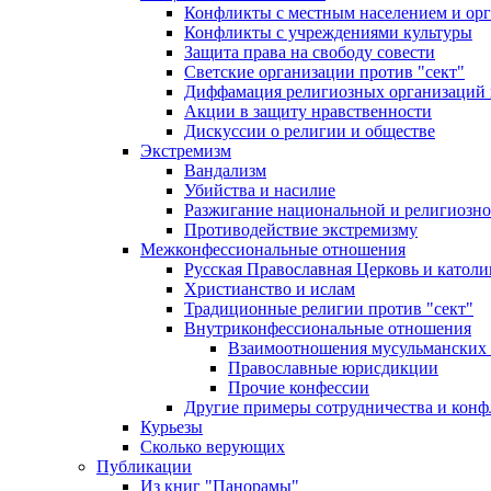
Конфликты с местным населением и ор
Конфликты с учреждениями культуры
Защита права на свободу совести
Светские организации против "сект"
Диффамация религиозных организаций
Акции в защиту нравственности
Дискуссии о религии и обществе
Экстремизм
Вандализм
Убийства и насилие
Разжигание национальной и религиозно
Противодействие экстремизму
Межконфессиональные отношения
Русская Православная Церковь и католи
Христианство и ислам
Традиционные религии против "сект"
Внутриконфессиональные отношения
Взаимоотношения мусульманских 
Православные юрисдикции
Прочие конфессии
Другие примеры сотрудничества и конф
Курьезы
Сколько верующих
Публикации
Из книг "Панорамы"