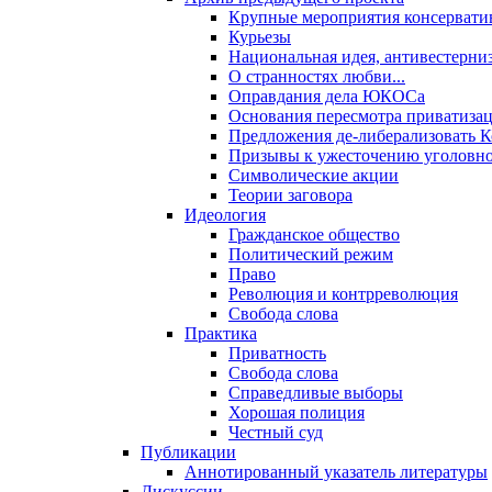
Крупные мероприятия консервати
Курьезы
Национальная идея, антивестерни
О странностях любви...
Оправдания дела ЮКОСа
Основания пересмотра приватиза
Предложения де-либерализовать 
Призывы к ужесточению уголовног
Символические акции
Теории заговора
Идеология
Гражданское общество
Политический режим
Право
Революция и контрреволюция
Свобода слова
Практика
Приватность
Свобода слова
Справедливые выборы
Хорошая полиция
Честный суд
Публикации
Аннотированный указатель литературы
Дискуссии