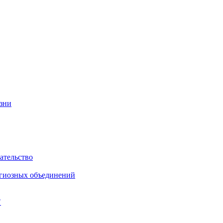
изни
ательство
игиозных объединений
"