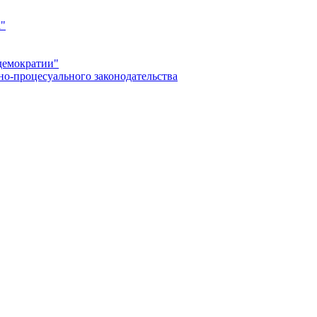
а"
демократии"
но-процесуального законодательства