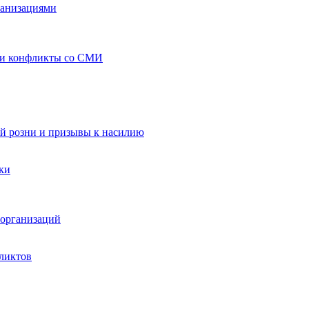
ганизациями
 и конфликты со СМИ
й розни и призывы к насилию
ки
организаций
ликтов