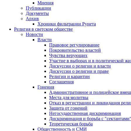
Мнения
Публикации
Документы
Архив
Хроники фильтрации Рунета
Религия в светском обществе
Новости
Власти
Правовое регулирование
Покровительство властей
Чувства верующих
Участие в выборах и в политической ж
Дискуссии о религии и власти
Дискуссии о религии и праве
Религии и карантин
Соглашения
Гонения
Административное и полицейское вмеш
Места для молитвы
Отказ в регистрации и ликвидация рел
Защита от гонений
Негосударственная дискриминация
Дискриминация и борьба с "сектантами
Теоретическая борьба
Общественность и СМИ