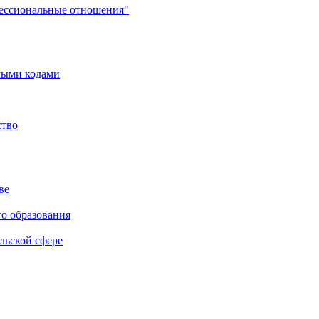
фессиональные отношения"
мыми кодами
ство
ве
го образования
льской сфере