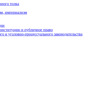
вного толка
зм, империализм
ции
Конституцию и публичное право
о и уголовно-процессуального законодательства