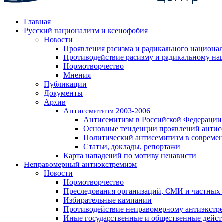
Главная
Русский национализм и ксенофобия
Новости
Проявления расизма и радикального национа
Противодействие расизму и радикальному на
Нормотворчество
Мнения
Публикации
Документы
Архив
Антисемитизм 2003-2006
Антисемитизм в Российской Федерации
Основные тенденции проявлений антис
Политический антисемитизм в совреме
Статьи, доклады, репортажи
Карта нападений по мотиву ненависти
Неправомерный антиэкстремизм
Новости
Нормотворчество
Преследования организаций, СМИ и частных
Избирательные кампании
Противодействие неправомерному антиэкстр
Иные государственные и общественные дейст