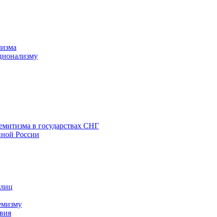
лизма
ционализму
емитизма в государствах СНГ
нной России
 лиц
емизму
вия