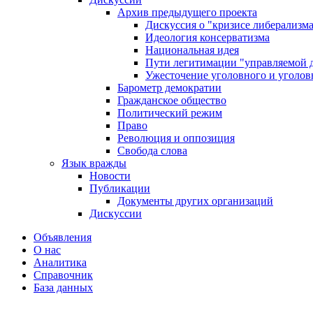
Архив предыдущего проекта
Дискуссия о "кризисе либерализм
Идеология консерватизма
Национальная идея
Пути легитимации "управляемой 
Ужесточение уголовного и уголов
Барометр демократии
Гражданское общество
Политический режим
Право
Революция и оппозиция
Свобода слова
Язык вражды
Новости
Публикации
Документы других организаций
Дискуссии
Объявления
О нас
Аналитика
Справочник
База данных