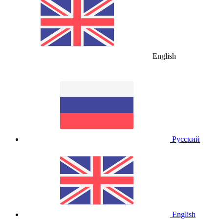
English
Русский
English