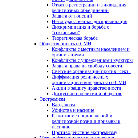
Отказ в регистрации и ликвидация
религиозных объединений
Защита от гонений
Негосударственная дискриминация
Дискриминация и борьба с
"сектантами"
Теоретическая борьба
Общественность и СМИ
Конфликты с местным населением и
организациями
Конфликты с учреждениями культуры
Защита права на свободу совести
Светские организации против "сект"
Диффамация религиозных
организаций и конфликты со СМИ
Акции в защиту нравственности
Дискуссии о религии и обществе
Экстремизм
Вандализм
Убийства и насилие
Разжигание национальной и
религиозной розни и призывы к
насилию
Противодействие экстремизму
Межконфессиональные отношения