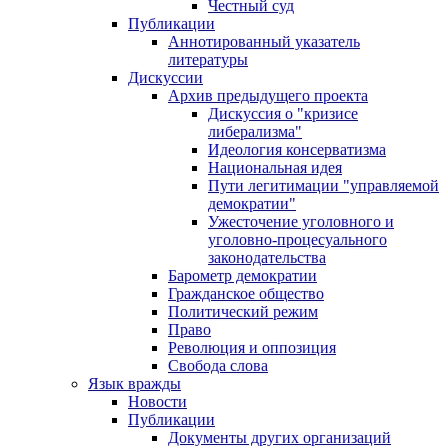
Честный суд
Публикации
Аннотированный указатель
литературы
Дискуссии
Архив предыдущего проекта
Дискуссия о "кризисе
либерализма"
Идеология консерватизма
Национальная идея
Пути легитимации "управляемой
демократии"
Ужесточение уголовного и
уголовно-процесуального
законодательства
Барометр демократии
Гражданское общество
Политический режим
Право
Революция и оппозиция
Свобода слова
Язык вражды
Новости
Публикации
Документы других организаций