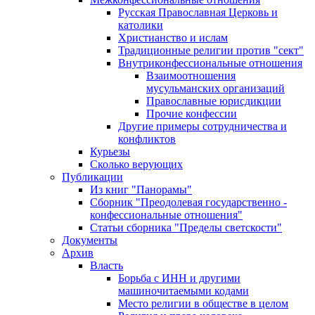
Русская Православная Церковь и
католики
Христианство и ислам
Традиционные религии против "сект"
Внутриконфессиональные отношения
Взаимоотношения
мусульманских организаций
Православные юрисдикции
Прочие конфессии
Другие примеры сотрудничества и
конфликтов
Курьезы
Сколько верующих
Публикации
Из книг "Панорамы"
Сборник "Преодолевая государственно -
конфессиональные отношения"
Статьи сборника "Пределы светскости"
Документы
Архив
Власть
Борьба с ИНН и другими
машиночитаемыми кодами
Место религии в обществе в целом