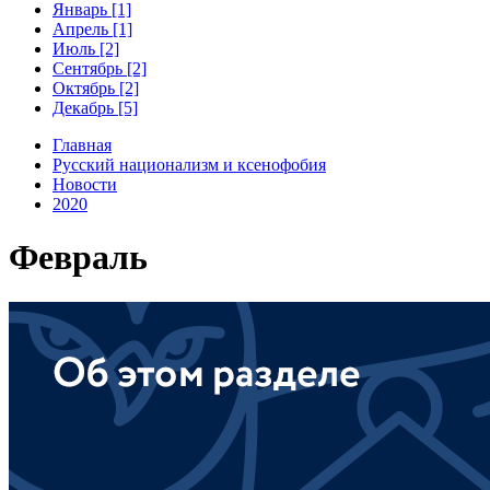
Январь [1]
Апрель [1]
Июль [2]
Сентябрь [2]
Октябрь [2]
Декабрь [5]
Главная
Русский национализм и ксенофобия
Новости
2020
Февраль