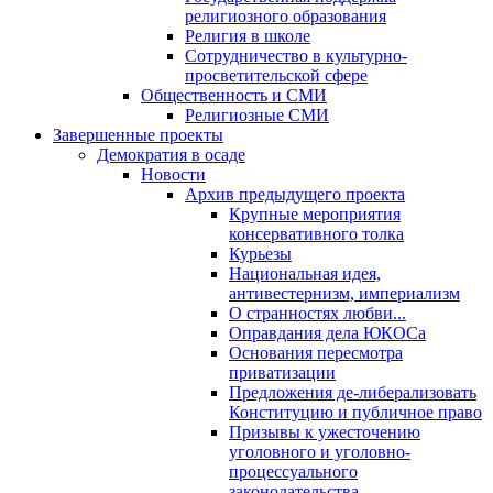
религиозного образования
Религия в школе
Сотрудничество в культурно-
просветительской сфере
Общественность и СМИ
Религиозные СМИ
Завершенные проекты
Демократия в осаде
Новости
Архив предыдущего проекта
Крупные мероприятия
консервативного толка
Курьезы
Национальная идея,
антивестернизм, империализм
О странностях любви...
Оправдания дела ЮКОСа
Основания пересмотра
приватизации
Предложения де-либерализовать
Конституцию и публичное право
Призывы к ужесточению
уголовного и уголовно-
процессуального
законодательства