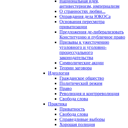
Национальная идея,
антивестернизм, империализм
О странностях любви...
Оправдания дела ЮКОСа
Основания пересмотра
приватизации
Предложения де-либерализовать
Конституцию и публичное право
Призывы к ужесточению
уголовного и уголовно-
процессуального
законодательства
Символические акции
Теории заговора
Идеология
Гражданское общество
Политический режим
Право
Революция и контрреволюция
Свобода слова
Практика
Приватность
Свобода слова
Справедливые выборы
Хорошая полиция