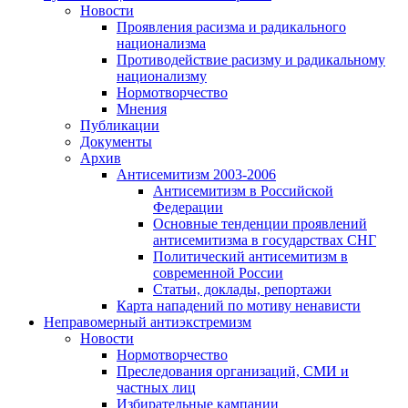
Новости
Проявления расизма и радикального
национализма
Противодействие расизму и радикальному
национализму
Нормотворчество
Мнения
Публикации
Документы
Архив
Антисемитизм 2003-2006
Антисемитизм в Российской
Федерации
Основные тенденции проявлений
антисемитизма в государствах СНГ
Политический антисемитизм в
современной России
Статьи, доклады, репортажи
Карта нападений по мотиву ненависти
Неправомерный антиэкстремизм
Новости
Нормотворчество
Преследования организаций, СМИ и
частных лиц
Избирательные кампании