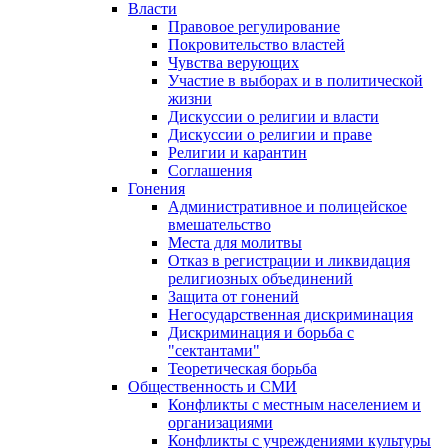
Власти
Правовое регулирование
Покровительство властей
Чувства верующих
Участие в выборах и в политической
жизни
Дискуссии о религии и власти
Дискуссии о религии и праве
Религии и карантин
Соглашения
Гонения
Административное и полицейское
вмешательство
Места для молитвы
Отказ в регистрации и ликвидация
религиозных объединений
Защита от гонений
Негосударственная дискриминация
Дискриминация и борьба с
"сектантами"
Теоретическая борьба
Общественность и СМИ
Конфликты с местным населением и
организациями
Конфликты с учреждениями культуры