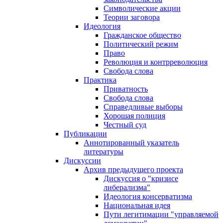
Символические акции
Теории заговора
Идеология
Гражданское общество
Политический режим
Право
Революция и контрреволюция
Свобода слова
Практика
Приватность
Свобода слова
Справедливые выборы
Хорошая полиция
Честный суд
Публикации
Аннотированный указатель
литературы
Дискуссии
Архив предыдущего проекта
Дискуссия о "кризисе
либерализма"
Идеология консерватизма
Национальная идея
Пути легитимации "управляемой