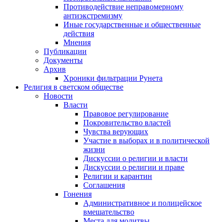
Противодействие неправомерному
антиэкстремизму
Иные государственные и общественные
действия
Мнения
Публикации
Документы
Архив
Хроники фильтрации Рунета
Религия в светском обществе
Новости
Власти
Правовое регулирование
Покровительство властей
Чувства верующих
Участие в выборах и в политической
жизни
Дискуссии о религии и власти
Дискуссии о религии и праве
Религии и карантин
Соглашения
Гонения
Административное и полицейское
вмешательство
Места для молитвы