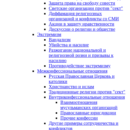
Защита права на свободу совести
Светские организации против "сект"
Диффамация религиозных
организаций и конфликты со СМИ
Акции в защиту нравственности
Дискуссии о религии и обществе
Экстремизм
Вандализм
Убийства и насилие
Разжигание национальной и
религиозной розни и призывы к
насилию
Противодействие экстремизму
Межконфессиональные отношения
Русская Православная Церковь и
католики
Христианство и ислам
Традиционные религии против "сект"
Внутриконфессиональные отношения
Взаимоотношения
мусульманских организаций
Православные юрисдикции
Прочие конфессии
Другие примеры сотрудничества и
конфликтов