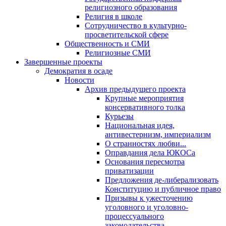
религиозного образования
Религия в школе
Сотрудничество в культурно-
просветительской сфере
Общественность и СМИ
Религиозные СМИ
Завершенные проекты
Демократия в осаде
Новости
Архив предыдущего проекта
Крупные мероприятия
консервативного толка
Курьезы
Национальная идея,
антивестернизм, империализм
О странностях любви...
Оправдания дела ЮКОСа
Основания пересмотра
приватизации
Предложения де-либерализовать
Конституцию и публичное право
Призывы к ужесточению
уголовного и уголовно-
процессуального
законодательства