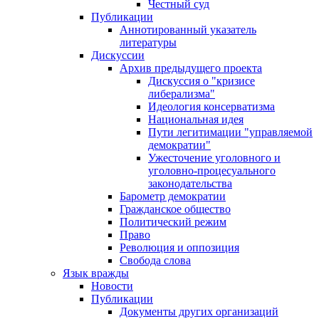
Честный суд
Публикации
Аннотированный указатель
литературы
Дискуссии
Архив предыдущего проекта
Дискуссия о "кризисе
либерализма"
Идеология консерватизма
Национальная идея
Пути легитимации "управляемой
демократии"
Ужесточение уголовного и
уголовно-процесуального
законодательства
Барометр демократии
Гражданское общество
Политический режим
Право
Революция и оппозиция
Свобода слова
Язык вражды
Новости
Публикации
Документы других организаций