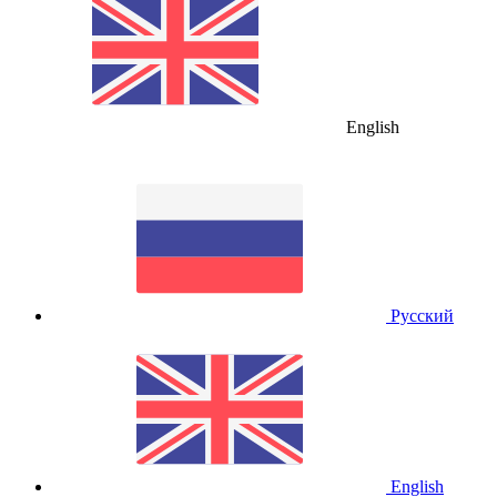
English
Русский
English