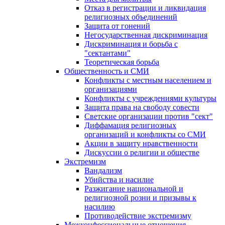
Отказ в регистрации и ликвидация
религиозных объединений
Защита от гонений
Негосударственная дискриминация
Дискриминация и борьба с
"сектантами"
Теоретическая борьба
Общественность и СМИ
Конфликты с местным населением и
организациями
Конфликты с учреждениями культуры
Защита права на свободу совести
Светские организации против "сект"
Диффамация религиозных
организаций и конфликты со СМИ
Акции в защиту нравственности
Дискуссии о религии и обществе
Экстремизм
Вандализм
Убийства и насилие
Разжигание национальной и
религиозной розни и призывы к
насилию
Противодействие экстремизму
Межконфессиональные отношения