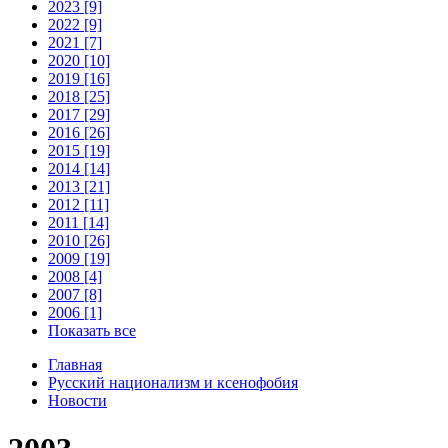
2023 [9]
2022 [9]
2021 [7]
2020 [10]
2019 [16]
2018 [25]
2017 [29]
2016 [26]
2015 [19]
2014 [14]
2013 [21]
2012 [11]
2011 [14]
2010 [26]
2009 [19]
2008 [4]
2007 [8]
2006 [1]
Показать все
Главная
Русский национализм и ксенофобия
Новости