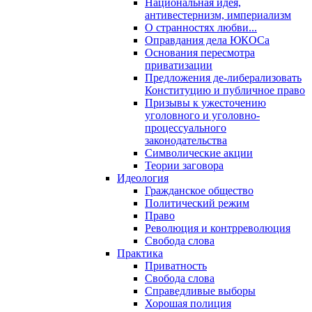
Национальная идея,
антивестернизм, империализм
О странностях любви...
Оправдания дела ЮКОСа
Основания пересмотра
приватизации
Предложения де-либерализовать
Конституцию и публичное право
Призывы к ужесточению
уголовного и уголовно-
процессуального
законодательства
Символические акции
Теории заговора
Идеология
Гражданское общество
Политический режим
Право
Революция и контрреволюция
Свобода слова
Практика
Приватность
Свобода слова
Справедливые выборы
Хорошая полиция