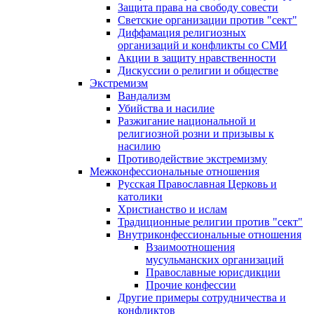
Защита права на свободу совести
Светские организации против "сект"
Диффамация религиозных
организаций и конфликты со СМИ
Акции в защиту нравственности
Дискуссии о религии и обществе
Экстремизм
Вандализм
Убийства и насилие
Разжигание национальной и
религиозной розни и призывы к
насилию
Противодействие экстремизму
Межконфессиональные отношения
Русская Православная Церковь и
католики
Христианство и ислам
Традиционные религии против "сект"
Внутриконфессиональные отношения
Взаимоотношения
мусульманских организаций
Православные юрисдикции
Прочие конфессии
Другие примеры сотрудничества и
конфликтов