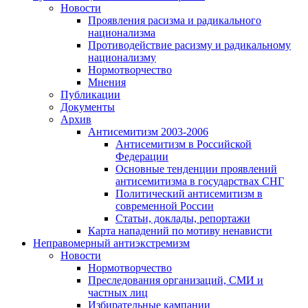
Новости
Проявления расизма и радикального
национализма
Противодействие расизму и радикальному
национализму
Нормотворчество
Мнения
Публикации
Документы
Архив
Антисемитизм 2003-2006
Антисемитизм в Российской
Федерации
Основные тенденции проявлений
антисемитизма в государствах СНГ
Политический антисемитизм в
современной России
Статьи, доклады, репортажи
Карта нападений по мотиву ненависти
Неправомерный антиэкстремизм
Новости
Нормотворчество
Преследования организаций, СМИ и
частных лиц
Избирательные кампании