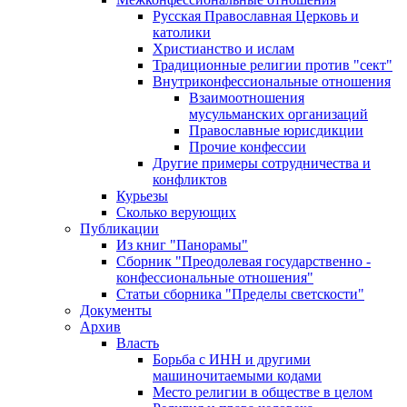
Русская Православная Церковь и
католики
Христианство и ислам
Традиционные религии против "сект"
Внутриконфессиональные отношения
Взаимоотношения
мусульманских организаций
Православные юрисдикции
Прочие конфессии
Другие примеры сотрудничества и
конфликтов
Курьезы
Сколько верующих
Публикации
Из книг "Панорамы"
Сборник "Преодолевая государственно -
конфессиональные отношения"
Статьи сборника "Пределы светскости"
Документы
Архив
Власть
Борьба с ИНН и другими
машиночитаемыми кодами
Место религии в обществе в целом