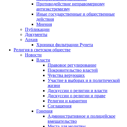
Противодействие неправомерному
антиэкстремизму
Иные государственные и общественные
действия
Мнения
Публикации
Документы
Архив
Хроники фильтрации Рунета
Религия в светском обществе
Новости
Власти
Правовое регулирование
Покровительство властей
Чувства верующих
Участие в выборах и в политической
жизни
Дискуссии о религии и власти
Дискуссии о религии и праве
Религии и карантин
Соглашения
Гонения
Административное и полицейское
вмешательство
Места для молитвы