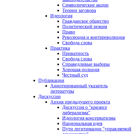
Символические акции
Теории заговора
Идеология
Гражданское общество
Политический режим
Право
Революция и контрреволюция
Свобода слова
Практика
Приватность
Свобода слова
Справедливые выборы
Хорошая полиция
Честный суд
Публикации
Аннотированный указатель
литературы
Дискуссии
Архив предыдущего проекта
Дискуссия о "кризисе
либерализма"
Идеология консерватизма
Национальная идея
Пути легитимации "управляемой