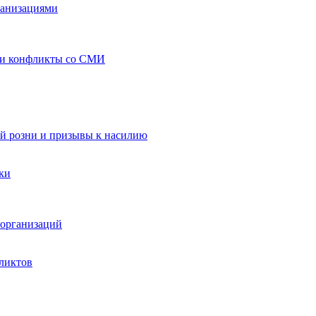
ганизациями
 и конфликты со СМИ
й розни и призывы к насилию
ки
организаций
ликтов