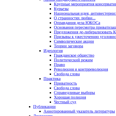
Крупные мероприятия консервати
Курьезы
Национальная идея, антивестерни
О странностях любви...
Оправдания дела ЮКОСа
Основания пересмотра приватиза
Предложения де-либерализовать 
Призывы к ужесточению уголовног
Символические акции
Теории заговора
Идеология
Гражданское общество
Политический режим
Право
Революция и контрреволюция
Свобода слова
Практика
Приватность
Свобода слова
Справедливые выборы
Хорошая полиция
Честный суд
Публикации
Аннотированный указатель литературы
Дискуссии