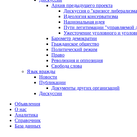
Архив предыдущего проекта
Дискуссия о "кризисе либерализм
Идеология консерватизма
Национальная идея
Пути легитимации "управляемой 
Ужесточение уголовного и уголов
Барометр демократии
Гражданское общество
Политический режим
Право
Революция и оппозиция
Свобода слова
Язык вражды
Новости
Публикации
Документы других организаций
Дискуссии
Объявления
О нас
Аналитика
Справочник
База данных