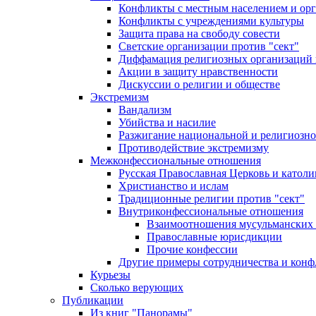
Конфликты с местным населением и ор
Конфликты с учреждениями культуры
Защита права на свободу совести
Светские организации против "сект"
Диффамация религиозных организаций
Акции в защиту нравственности
Дискуссии о религии и обществе
Экстремизм
Вандализм
Убийства и насилие
Разжигание национальной и религиозно
Противодействие экстремизму
Межконфессиональные отношения
Русская Православная Церковь и католи
Христианство и ислам
Традиционные религии против "сект"
Внутриконфессиональные отношения
Взаимоотношения мусульманских 
Православные юрисдикции
Прочие конфессии
Другие примеры сотрудничества и конф
Курьезы
Сколько верующих
Публикации
Из книг "Панорамы"