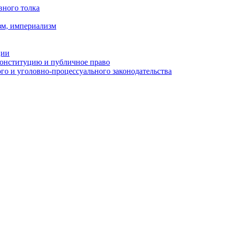
вного толка
зм, империализм
ции
Конституцию и публичное право
о и уголовно-процессуального законодательства