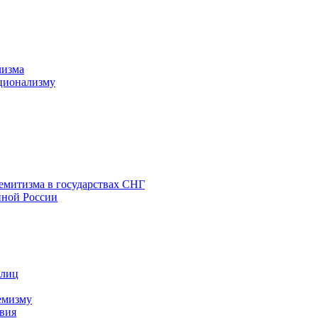
лизма
ционализму
емитизма в государствах СНГ
нной России
 лиц
емизму
вия