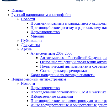
Главная
Русский национализм и ксенофобия
Новости
Проявления расизма и радикального национа
Противодействие расизму и радикальному на
Нормотворчество
Мнения
Публикации
Документы
Архив
Антисемитизм 2003-2006
Антисемитизм в Российской Федерации
Основные тенденции проявлений антис
Политический антисемитизм в совреме
Статьи, доклады, репортажи
Карта нападений по мотиву ненависти
Неправомерный антиэкстремизм
Новости
Нормотворчество
Преследования организаций, СМИ и частных
Избирательные кампании
Противодействие неправомерному антиэкстр
Иные государственные и общественные дейст