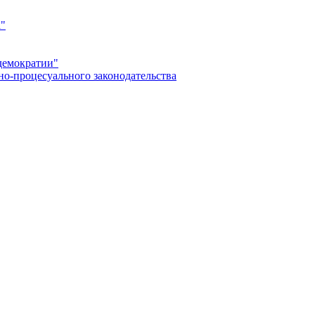
а"
демократии"
но-процесуального законодательства