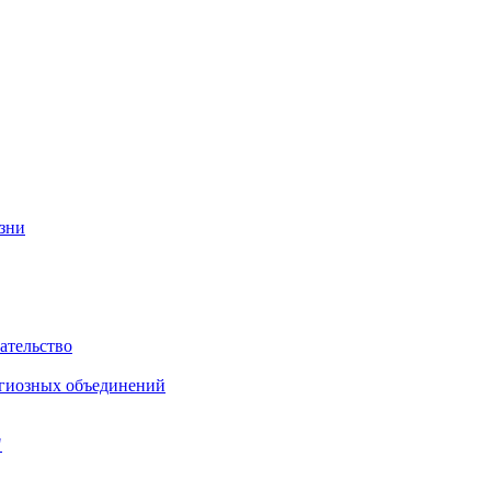
изни
ательство
игиозных объединений
"