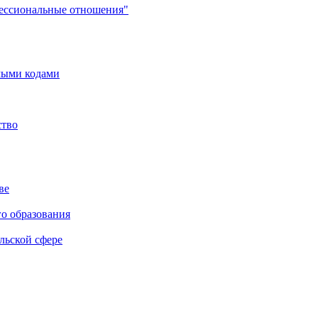
фессиональные отношения"
мыми кодами
ство
ве
го образования
льской сфере