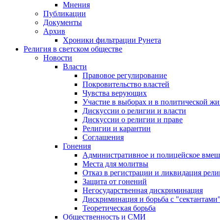
Мнения
Публикации
Документы
Архив
Хроники фильтрации Рунета
Религия в светском обществе
Новости
Власти
Правовое регулирование
Покровительство властей
Чувства верующих
Участие в выборах и в политической ж
Дискуссии о религии и власти
Дискуссии о религии и праве
Религии и карантин
Соглашения
Гонения
Административное и полицейское вмеш
Места для молитвы
Отказ в регистрации и ликвидация рел
Защита от гонений
Негосударственная дискриминация
Дискриминация и борьба с "сектантами
Теоретическая борьба
Общественность и СМИ