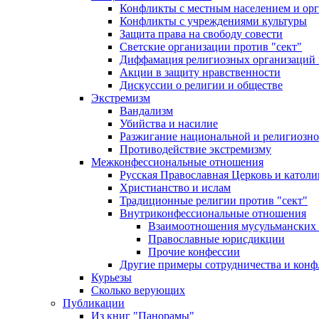
Конфликты с местным населением и ор
Конфликты с учреждениями культуры
Защита права на свободу совести
Светские организации против "сект"
Диффамация религиозных организаций
Акции в защиту нравственности
Дискуссии о религии и обществе
Экстремизм
Вандализм
Убийства и насилие
Разжигание национальной и религиозно
Противодействие экстремизму
Межконфессиональные отношения
Русская Православная Церковь и католи
Христианство и ислам
Традиционные религии против "сект"
Внутриконфессиональные отношения
Взаимоотношения мусульманских 
Православные юрисдикции
Прочие конфессии
Другие примеры сотрудничества и конф
Курьезы
Сколько верующих
Публикации
Из книг "Панорамы"