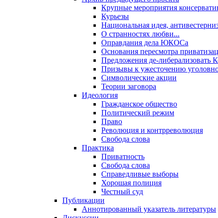
Крупные мероприятия консервати
Курьезы
Национальная идея, антивестерни
О странностях любви...
Оправдания дела ЮКОСа
Основания пересмотра приватиза
Предложения де-либерализовать 
Призывы к ужесточению уголовног
Символические акции
Теории заговора
Идеология
Гражданское общество
Политический режим
Право
Революция и контрреволюция
Свобода слова
Практика
Приватность
Свобода слова
Справедливые выборы
Хорошая полиция
Честный суд
Публикации
Аннотированный указатель литературы
Дискуссии