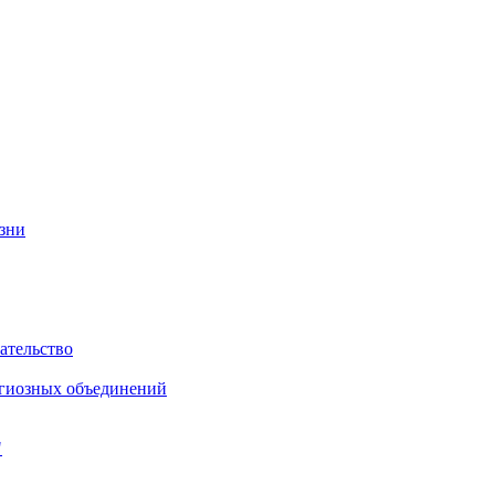
изни
ательство
игиозных объединений
"