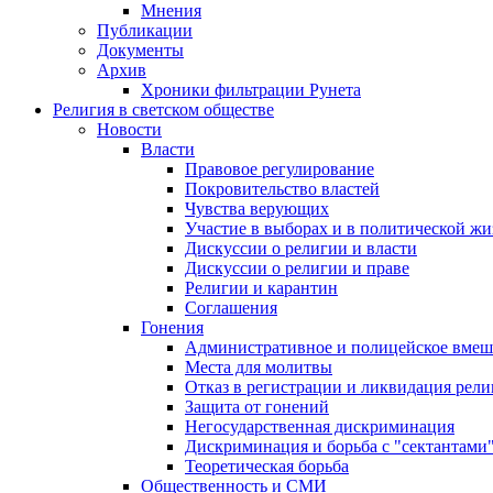
Мнения
Публикации
Документы
Архив
Хроники фильтрации Рунета
Религия в светском обществе
Новости
Власти
Правовое регулирование
Покровительство властей
Чувства верующих
Участие в выборах и в политической ж
Дискуссии о религии и власти
Дискуссии о религии и праве
Религии и карантин
Соглашения
Гонения
Административное и полицейское вмеш
Места для молитвы
Отказ в регистрации и ликвидация рел
Защита от гонений
Негосударственная дискриминация
Дискриминация и борьба с "сектантами
Теоретическая борьба
Общественность и СМИ