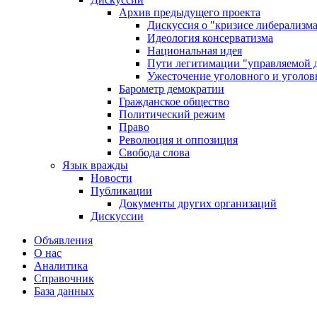
Архив предыдущего проекта
Дискуссия о "кризисе либерализм
Идеология консерватизма
Национальная идея
Пути легитимации "управляемой 
Ужесточение уголовного и уголов
Барометр демократии
Гражданское общество
Политический режим
Право
Революция и оппозиция
Свобода слова
Язык вражды
Новости
Публикации
Документы других организаций
Дискуссии
Объявления
О нас
Аналитика
Справочник
База данных