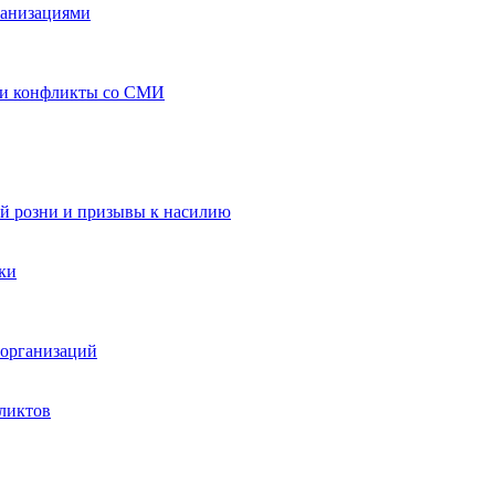
ганизациями
 и конфликты со СМИ
й розни и призывы к насилию
ки
организаций
ликтов