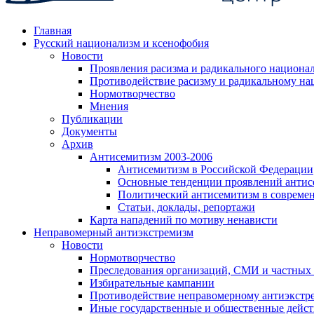
Главная
Русский национализм и ксенофобия
Новости
Проявления расизма и радикального национа
Противодействие расизму и радикальному на
Нормотворчество
Мнения
Публикации
Документы
Архив
Антисемитизм 2003-2006
Антисемитизм в Российской Федерации
Основные тенденции проявлений антис
Политический антисемитизм в совреме
Статьи, доклады, репортажи
Карта нападений по мотиву ненависти
Неправомерный антиэкстремизм
Новости
Нормотворчество
Преследования организаций, СМИ и частных
Избирательные кампании
Противодействие неправомерному антиэкстр
Иные государственные и общественные дейст