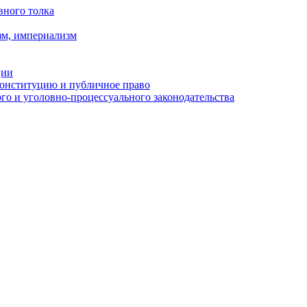
вного толка
зм, империализм
ции
Конституцию и публичное право
о и уголовно-процессуального законодательства