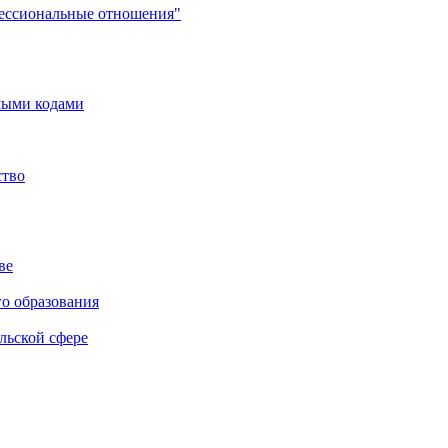
фессиональные отношения"
мыми кодами
ство
ве
го образования
льской сфере