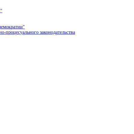
а"
демократии"
но-процесуального законодательства