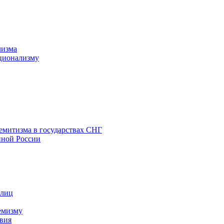
лизма
ционализму
емитизма в государствах СНГ
нной России
 лиц
емизму
вия