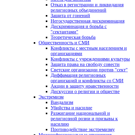
Отказ в регистрации и ликвидация
религиозных объединений
Защита от гонений
Негосударственная дискриминация
Дискриминация и борьба с
"сектантами"
Теоретическая борьба
Общественность и СМИ
Конфликты с местным населением и
организациями
Конфликты с учреждениями культуры
Защита права на свободу совести
Светские организации против "сект"
Диффамация религиозных
организаций и конфликты со СМИ
Акции в защиту нравственности
Дискуссии о религии и обществе
Экстремизм
Вандализм
Убийства и насилие
Разжигание национальной и
религиозной розни и призывы к
насилию
Противодействие экстремизму
Межконфессиональные отношения