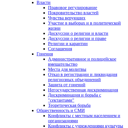
Власти
Правовое регулирование
Покровительство властей
Чувства верующих
Участие в выборах и в политической
жизни
Дискуссии о религии и власти
Дискуссии о религии и праве
Религии и карантин
Соглашения
Гонения
Административное и полицейское
вмешательство
Места для молитвы
Отказ в регистрации и ликвидация
религиозных объединений
Защита от гонений
Негосударственная дискриминация
Дискриминация и борьба с
"сектантами"
Теоретическая борьба
Общественность и СМИ
Конфликты с местным населением и
организациями
Конфликты с учреждениями культуры