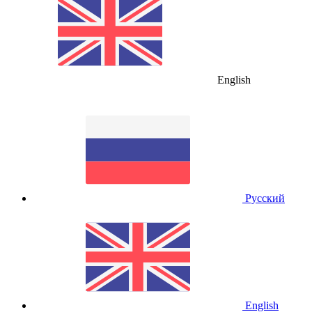
English
Русский
English