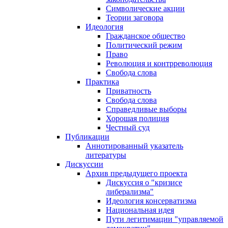
Символические акции
Теории заговора
Идеология
Гражданское общество
Политический режим
Право
Революция и контрреволюция
Свобода слова
Практика
Приватность
Свобода слова
Справедливые выборы
Хорошая полиция
Честный суд
Публикации
Аннотированный указатель
литературы
Дискуссии
Архив предыдущего проекта
Дискуссия о "кризисе
либерализма"
Идеология консерватизма
Национальная идея
Пути легитимации "управляемой