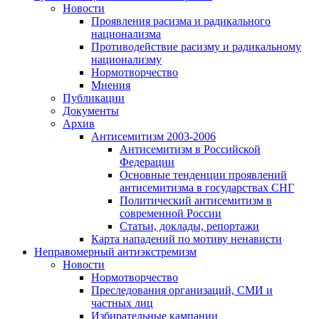
Новости
Проявления расизма и радикального
национализма
Противодействие расизму и радикальному
национализму
Нормотворчество
Мнения
Публикации
Документы
Архив
Антисемитизм 2003-2006
Антисемитизм в Российской
Федерации
Основные тенденции проявлений
антисемитизма в государствах СНГ
Политический антисемитизм в
современной России
Статьи, доклады, репортажи
Карта нападений по мотиву ненависти
Неправомерный антиэкстремизм
Новости
Нормотворчество
Преследования организаций, СМИ и
частных лиц
Избирательные кампании