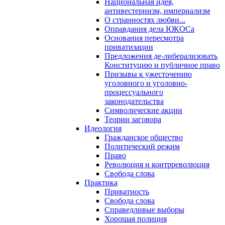
Национальная идея,
антивестернизм, империализм
О странностях любви...
Оправдания дела ЮКОСа
Основания пересмотра
приватизации
Предложения де-либерализовать
Конституцию и публичное право
Призывы к ужесточению
уголовного и уголовно-
процессуального
законодательства
Символические акции
Теории заговора
Идеология
Гражданское общество
Политический режим
Право
Революция и контрреволюция
Свобода слова
Практика
Приватность
Свобода слова
Справедливые выборы
Хорошая полиция