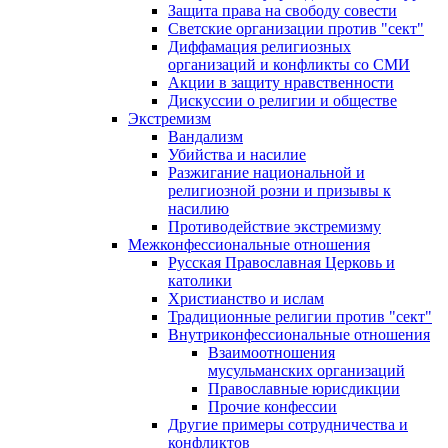
Защита права на свободу совести
Светские организации против "сект"
Диффамация религиозных
организаций и конфликты со СМИ
Акции в защиту нравственности
Дискуссии о религии и обществе
Экстремизм
Вандализм
Убийства и насилие
Разжигание национальной и
религиозной розни и призывы к
насилию
Противодействие экстремизму
Межконфессиональные отношения
Русская Православная Церковь и
католики
Христианство и ислам
Традиционные религии против "сект"
Внутриконфессиональные отношения
Взаимоотношения
мусульманских организаций
Православные юрисдикции
Прочие конфессии
Другие примеры сотрудничества и
конфликтов