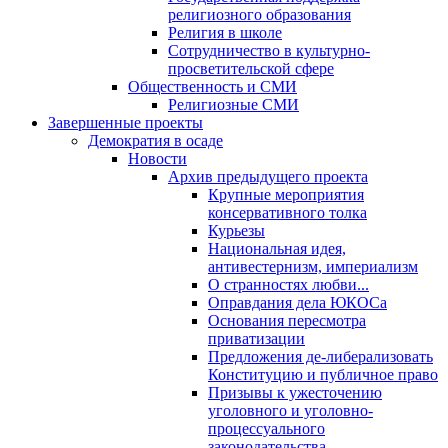
религиозного образования
Религия в школе
Сотрудничество в культурно-
просветительской сфере
Общественность и СМИ
Религиозные СМИ
Завершенные проекты
Демократия в осаде
Новости
Архив предыдущего проекта
Крупные мероприятия
консервативного толка
Курьезы
Национальная идея,
антивестернизм, империализм
О странностях любви...
Оправдания дела ЮКОСа
Основания пересмотра
приватизации
Предложения де-либерализовать
Конституцию и публичное право
Призывы к ужесточению
уголовного и уголовно-
процессуального
законодательства