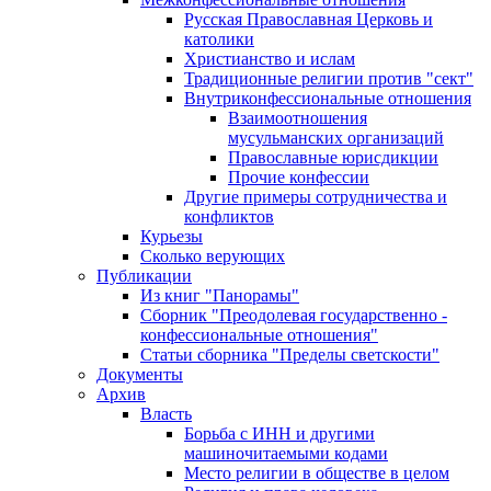
Русская Православная Церковь и
католики
Христианство и ислам
Традиционные религии против "сект"
Внутриконфессиональные отношения
Взаимоотношения
мусульманских организаций
Православные юрисдикции
Прочие конфессии
Другие примеры сотрудничества и
конфликтов
Курьезы
Сколько верующих
Публикации
Из книг "Панорамы"
Сборник "Преодолевая государственно -
конфессиональные отношения"
Статьи сборника "Пределы светскости"
Документы
Архив
Власть
Борьба с ИНН и другими
машиночитаемыми кодами
Место религии в обществе в целом