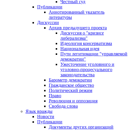
Честный суд
Публикации
Аннотированный указатель
литературы
Дискуссии
Архив предыдущего проекта
Дискуссия о "кризисе
либерализма"
Идеология консерватизма
Национальная идея
Пути легитимации "управляемой
демократии"
Ужесточение уголовного и
уголовно-процесуального
законодательства
Барометр демократии
Гражданское общество
Политический режим
Право
Революция и оппозиция
Свобода слова
Язык вражды
Новости
Публикации
Документы других организаций