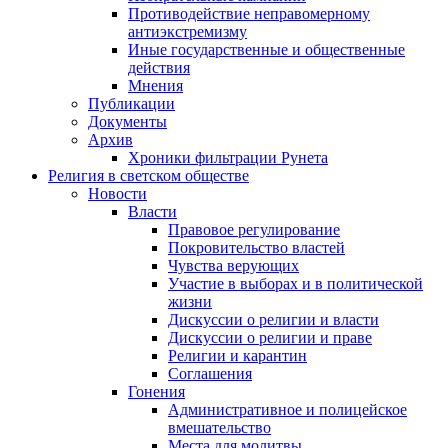
Противодействие неправомерному
антиэкстремизму
Иные государственные и общественные
действия
Мнения
Публикации
Документы
Архив
Хроники фильтрации Рунета
Религия в светском обществе
Новости
Власти
Правовое регулирование
Покровительство властей
Чувства верующих
Участие в выборах и в политической
жизни
Дискуссии о религии и власти
Дискуссии о религии и праве
Религии и карантин
Соглашения
Гонения
Административное и полицейское
вмешательство
Места для молитвы