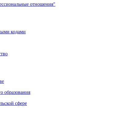
фессиональные отношения"
мыми кодами
ство
ве
го образования
льской сфере