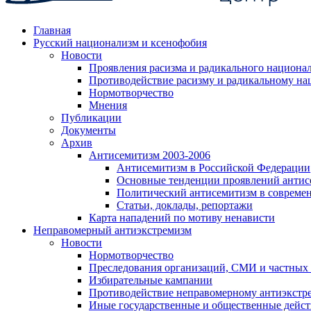
Главная
Русский национализм и ксенофобия
Новости
Проявления расизма и радикального национа
Противодействие расизму и радикальному на
Нормотворчество
Мнения
Публикации
Документы
Архив
Антисемитизм 2003-2006
Антисемитизм в Российской Федерации
Основные тенденции проявлений антис
Политический антисемитизм в совреме
Статьи, доклады, репортажи
Карта нападений по мотиву ненависти
Неправомерный антиэкстремизм
Новости
Нормотворчество
Преследования организаций, СМИ и частных
Избирательные кампании
Противодействие неправомерному антиэкстр
Иные государственные и общественные дейст