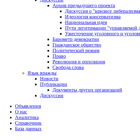
Архив предыдущего проекта
Дискуссия о "кризисе либерализм
Идеология консерватизма
Национальная идея
Пути легитимации "управляемой 
Ужесточение уголовного и уголов
Барометр демократии
Гражданское общество
Политический режим
Право
Революция и оппозиция
Свобода слова
Язык вражды
Новости
Публикации
Документы других организаций
Дискуссии
Объявления
О нас
Аналитика
Справочник
База данных