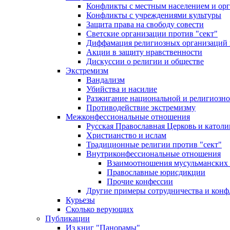
Конфликты с местным населением и ор
Конфликты с учреждениями культуры
Защита права на свободу совести
Светские организации против "сект"
Диффамация религиозных организаций
Акции в защиту нравственности
Дискуссии о религии и обществе
Экстремизм
Вандализм
Убийства и насилие
Разжигание национальной и религиозно
Противодействие экстремизму
Межконфессиональные отношения
Русская Православная Церковь и католи
Христианство и ислам
Традиционные религии против "сект"
Внутриконфессиональные отношения
Взаимоотношения мусульманских 
Православные юрисдикции
Прочие конфессии
Другие примеры сотрудничества и конф
Курьезы
Сколько верующих
Публикации
Из книг "Панорамы"