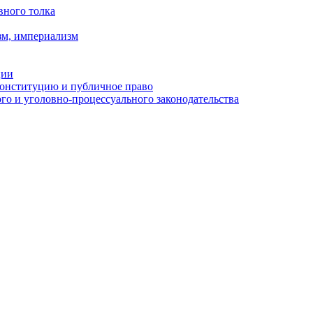
вного толка
зм, империализм
ции
Конституцию и публичное право
о и уголовно-процессуального законодательства