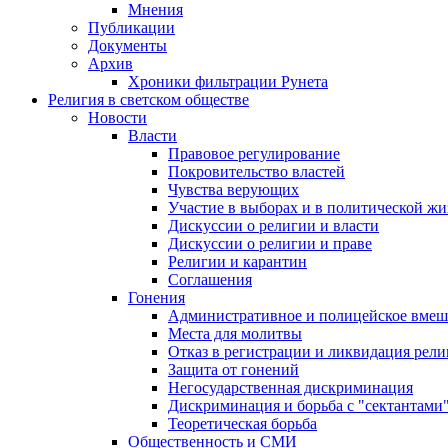
Мнения
Публикации
Документы
Архив
Хроники фильтрации Рунета
Религия в светском обществе
Новости
Власти
Правовое регулирование
Покровительство властей
Чувства верующих
Участие в выборах и в политической ж
Дискуссии о религии и власти
Дискуссии о религии и праве
Религии и карантин
Соглашения
Гонения
Административное и полицейское вмеш
Места для молитвы
Отказ в регистрации и ликвидация рел
Защита от гонений
Негосударственная дискриминация
Дискриминация и борьба с "сектантами
Теоретическая борьба
Общественность и СМИ