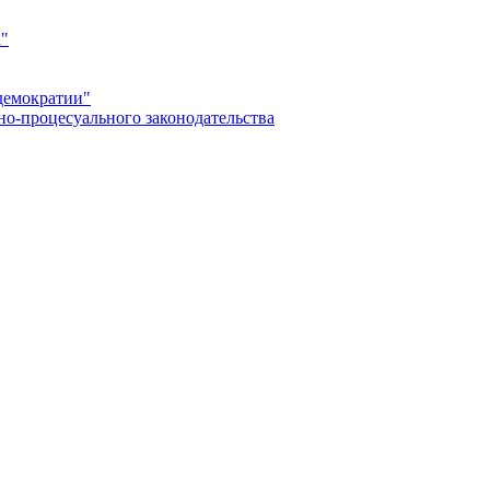
а"
демократии"
но-процесуального законодательства