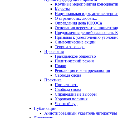
Крупные мероприятия консервати
Курьезы
Национальная идея, антивестерни
О странностях любви...
Оправдания дела ЮКОСа
Основания пересмотра приватиза
Предложения де-либерализовать 
Призывы к ужесточению уголовног
Символические акции
Теории заговора
Идеология
Гражданское общество
Политический режим
Право
Революция и контрреволюция
Свобода слова
Практика
Приватность
Свобода слова
Справедливые выборы
Хорошая полиция
Честный суд
Публикации
Аннотированный указатель литературы
Дискуссии