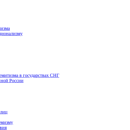
лизма
ционализму
емитизма в государствах СНГ
нной России
 лиц
емизму
вия