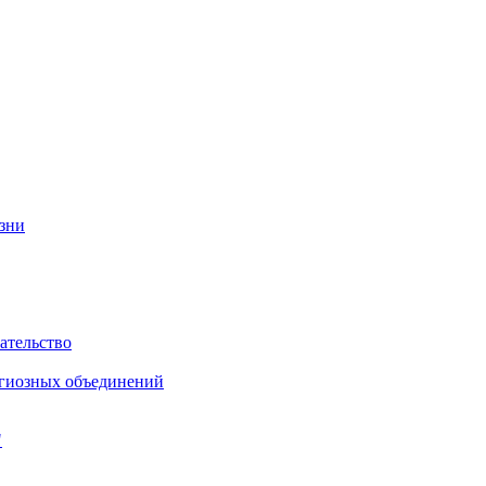
изни
ательство
игиозных объединений
"