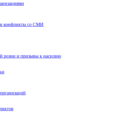
ганизациями
 и конфликты со СМИ
й розни и призывы к насилию
ки
организаций
ликтов