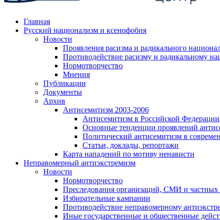
Главная
Русский национализм и ксенофобия
Новости
Проявления расизма и радикального национа
Противодействие расизму и радикальному на
Нормотворчество
Мнения
Публикации
Документы
Архив
Антисемитизм 2003-2006
Антисемитизм в Российской Федерации
Основные тенденции проявлений антис
Политический антисемитизм в совреме
Статьи, доклады, репортажи
Карта нападений по мотиву ненависти
Неправомерный антиэкстремизм
Новости
Нормотворчество
Преследования организаций, СМИ и частных
Избирательные кампании
Противодействие неправомерному антиэкстр
Иные государственные и общественные дейст