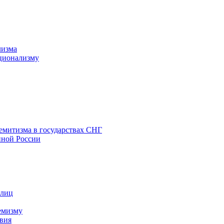
лизма
ционализму
емитизма в государствах СНГ
нной России
 лиц
емизму
вия