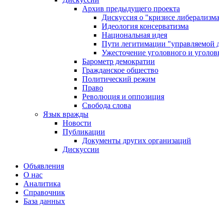
Архив предыдущего проекта
Дискуссия о "кризисе либерализм
Идеология консерватизма
Национальная идея
Пути легитимации "управляемой 
Ужесточение уголовного и уголов
Барометр демократии
Гражданское общество
Политический режим
Право
Революция и оппозиция
Свобода слова
Язык вражды
Новости
Публикации
Документы других организаций
Дискуссии
Объявления
О нас
Аналитика
Справочник
База данных