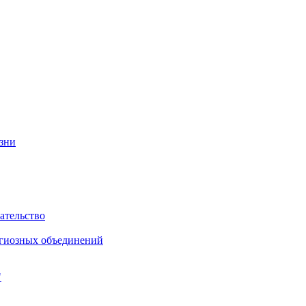
изни
ательство
игиозных объединений
"