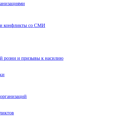
ганизациями
 и конфликты со СМИ
й розни и призывы к насилию
ки
организаций
ликтов