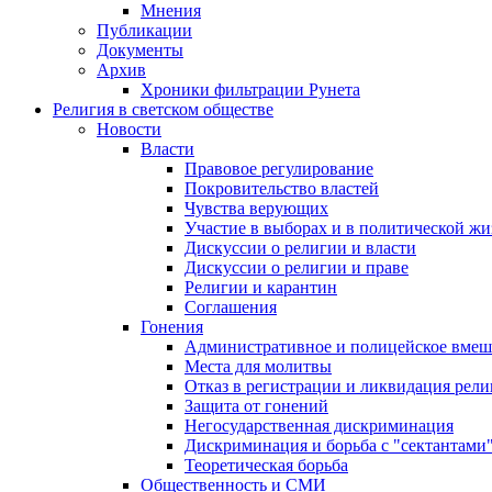
Мнения
Публикации
Документы
Архив
Хроники фильтрации Рунета
Религия в светском обществе
Новости
Власти
Правовое регулирование
Покровительство властей
Чувства верующих
Участие в выборах и в политической ж
Дискуссии о религии и власти
Дискуссии о религии и праве
Религии и карантин
Соглашения
Гонения
Административное и полицейское вмеш
Места для молитвы
Отказ в регистрации и ликвидация рел
Защита от гонений
Негосударственная дискриминация
Дискриминация и борьба с "сектантами
Теоретическая борьба
Общественность и СМИ