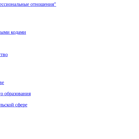
фессиональные отношения"
мыми кодами
ство
ве
го образования
льской сфере