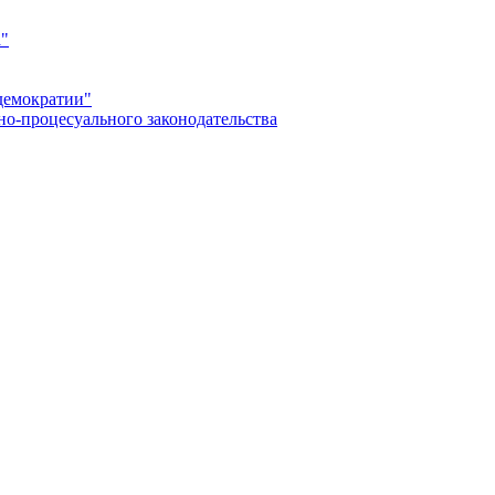
а"
демократии"
но-процесуального законодательства