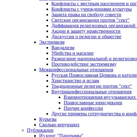
Конфликты с местным населением и ор
Конфликты с учреждениями культуры
Защита права на свободу совести
Светские организации против "сект"
Диффамация религиозных организаций
Акции в защиту нравственности
Дискуссии о религии и обществе
Экстремизм
Вандализм
Убийства и насилие
Разжигание национальной и религиозно
Противодействие экстремизму
Межконфессиональные отношения
Русская Православная Церковь и католи
Христианство и ислам
Традиционные религии против "сект"
Внутриконфессиональные отношения
Взаимоотношения мусульманских 
Православные юрисдикции
Прочие конфессии
Другие примеры сотрудничества и конф
Курьезы
Сколько верующих
Публикации
Из книг "Панорамы"