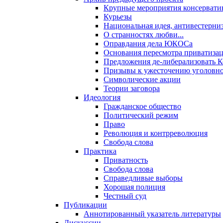
Крупные мероприятия консервати
Курьезы
Национальная идея, антивестерни
О странностях любви...
Оправдания дела ЮКОСа
Основания пересмотра приватиза
Предложения де-либерализовать 
Призывы к ужесточению уголовног
Символические акции
Теории заговора
Идеология
Гражданское общество
Политический режим
Право
Революция и контрреволюция
Свобода слова
Практика
Приватность
Свобода слова
Справедливые выборы
Хорошая полиция
Честный суд
Публикации
Аннотированный указатель литературы
Дискуссии