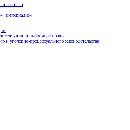
вного толка
зм, империализм
ции
Конституцию и публичное право
о и уголовно-процессуального законодательства